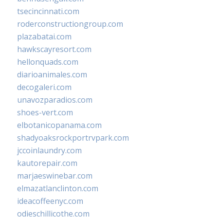
tsecincinnati.com
roderconstructiongroup.com
plazabatai.com
hawkscayresort.com
hellonquads.com
diarioanimales.com
decogaleri.com
unavozparadios.com
shoes-vert.com
elbotanicopanama.com
shadyoaksrockportrvpark.com
jccoinlaundry.com
kautorepair.com
marjaeswinebar.com
elmazatlanclinton.com
ideacoffeenyc.com
odieschillicothe.com