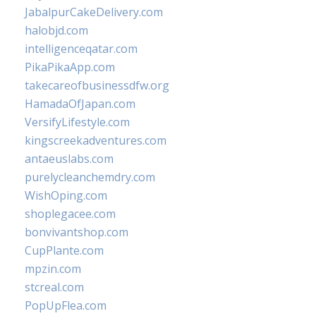
JabalpurCakeDelivery.com
halobjd.com
intelligenceqatar.com
PikaPikaApp.com
takecareofbusinessdfw.org
HamadaOfJapan.com
VersifyLifestyle.com
kingscreekadventures.com
antaeuslabs.com
purelycleanchemdry.com
WishOping.com
shoplegacee.com
bonvivantshop.com
CupPlante.com
mpzin.com
stcreal.com
PopUpFlea.com