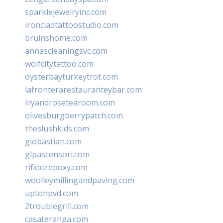
sparklejewelryinc.com
ironcladtattoostudio.com
bruinshome.com
annascleaningsvc.com
wolfcitytattoo.com
oysterbayturkeytrot.com
lafronterarestauranteybar.com
lilyandrosetearoom.com
olivesburgberrypatch.com
theslushkids.com
giobastian.com
glpascensori.com
rifloorepoxy.com
woolleymillingandpaving.com
uptonpvd.com
2troublegrill.com
casateranga.com