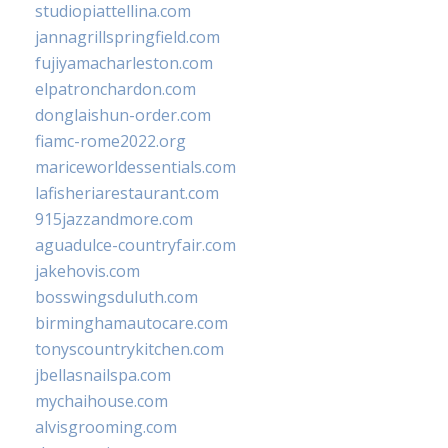
studiopiattellina.com
jannagrillspringfield.com
fujiyamacharleston.com
elpatronchardon.com
donglaishun-order.com
fiamc-rome2022.org
mariceworldessentials.com
lafisheriarestaurant.com
915jazzandmore.com
aguadulce-countryfair.com
jakehovis.com
bosswingsduluth.com
birminghamautocare.com
tonyscountrykitchen.com
jbellasnailspa.com
mychaihouse.com
alvisgrooming.com