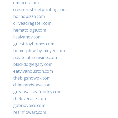
dmtacos.com
crescentstreetprinting.com
hornopizza.com
driveadragster.com
hematologa.com
lizaivanov.com
guesttinyhomes.com
home-plow-by-meyer.com
palatelatincuisine.com
blackdoglegacy.com
eatvivahouston.com
thebigshowok.com
chimeandstave.com
greatwallseafoodny.com
theloverose.com
gabriovoice.com
resinflowart.com