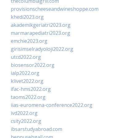
thecolumbiagrill.com
provisionscheeseandwineshoppe.com
khedi2023.org
akademikgeriatri2023.org
marmarapediatri2023.org
emchie2023.org
girisimselradyoloji2022.org
utcd2022.org
biosensor2022.org
ialp2022.org
klivet2022.org
ifac-hms2022.org
taoms2022.org
iias-euromena-conference2022.org
ivd2022.org
csity2022.org
ibsarstudyabroad.com
bennusehgall.com