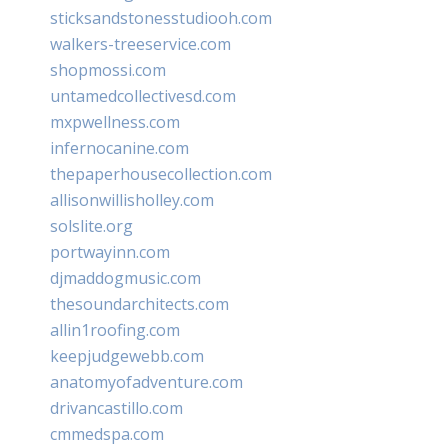
sticksandstonesstudiooh.com
walkers-treeservice.com
shopmossi.com
untamedcollectivesd.com
mxpwellness.com
infernocanine.com
thepaperhousecollection.com
allisonwillisholley.com
solslite.org
portwayinn.com
djmaddogmusic.com
thesoundarchitects.com
allin1roofing.com
keepjudgewebb.com
anatomyofadventure.com
drivancastillo.com
cmmedspa.com