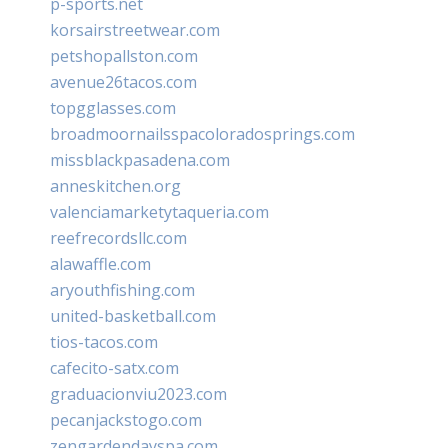
p-sports.net
korsairstreetwear.com
petshopallston.com
avenue26tacos.com
topgglasses.com
broadmoornailsspacoloradosprings.com
missblackpasadena.com
anneskitchen.org
valenciamarketytaqueria.com
reefrecordsllc.com
alawaffle.com
aryouthfishing.com
united-basketball.com
tios-tacos.com
cafecito-satx.com
graduacionviu2023.com
pecanjackstogo.com
zengardendayspa.com