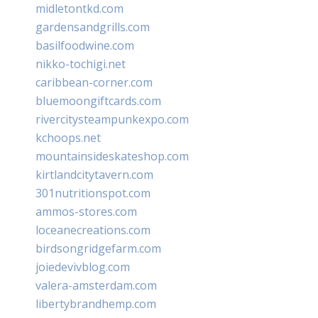
midletontkd.com
gardensandgrills.com
basilfoodwine.com
nikko-tochigi.net
caribbean-corner.com
bluemoongiftcards.com
rivercitysteampunkexpo.com
kchoops.net
mountainsideskateshop.com
kirtlandcitytavern.com
301nutritionspot.com
ammos-stores.com
loceanecreations.com
birdsongridgefarm.com
joiedevivblog.com
valera-amsterdam.com
libertybrandhemp.com