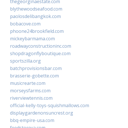
thegeorginaestate.com
blythewoodseafood.com
paolosdelibangkok.com
bobacove.com
phoone24brookfield.com
mickeybarmama.com
roadwayconstructioninc.com
shopdragonflyboutique.com
sportszilla.org
batchprovisionsbar.com
brasserie-gobette.com
musicrearte.com
morseysfarms.com
riverviewtennis.com
official-kelly-toys-squishmallows.com
displaygardenonsuncrest.org
bbq-empire-usa.com
feedstoreva.com