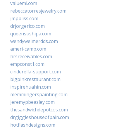
valueml.com
rebeccatorresjewelry.com
jmpbliss.com
drjorgerico.com
queensushipa.com
wendyweimerdds.com
ameri-camp.com
hrsreceivables.com
empconst1.com
cinderella-support.com
bigpinkrestaurant.com
inspirehuahin.com
memmingerspainting.com
jeremypbeasley.com
thesandwichdepotcos.com
drgiggleshouseofpain.com
hotflashdesigns.com