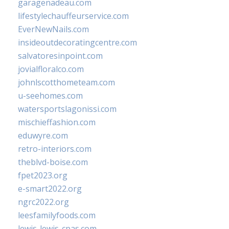
garagenadeau.com
lifestylechauffeurservice.com
EverNewNails.com
insideoutdecoratingcentre.com
salvatoresinpoint.com
jovialfloralco.com
johnlscotthometeam.com
u-seehomes.com
watersportslagonissi.com
mischieffashion.com
eduwyre.com
retro-interiors.com
theblvd-boise.com
fpet2023.org
e-smart2022.org
ngrc2022.org
leesfamilyfoods.com
lewis-lewis-cpas.com