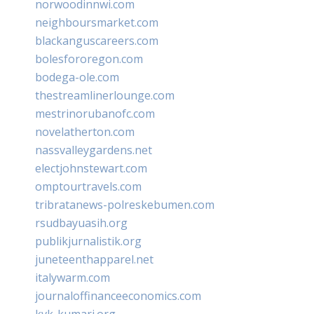
norwoodinnwi.com
neighboursmarket.com
blackanguscareers.com
bolesfororegon.com
bodega-ole.com
thestreamlinerlounge.com
mestrinorubanofc.com
novelatherton.com
nassvalleygardens.net
electjohnstewart.com
omptourtravels.com
tribratanews-polreskebumen.com
rsudbayuasih.org
publikjurnalistik.org
juneteenthapparel.net
italywarm.com
journaloffinanceeconomics.com
kvk-kumari.org