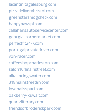
lacantinitagalesburg.com
pizzadeliverybristol.com
greenstarsmogcheck.com
happypawspl.com
callahansautoservicecenter.com
georgiascornermarket.com
perfectfit24-7.com
portugalprivatedriver.com
von-racer.com
coffeeshopcharleston.com
salon104mainstreet.com
alkaspringswater.com
318mainstreet8h.com
lovenailsspari.com
oakberry-kuwait.com
quartzliterary.com
friendsofbroderickpark.com