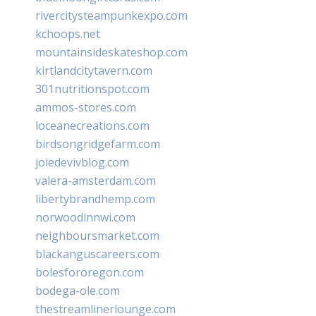
rivercitysteampunkexpo.com
kchoops.net
mountainsideskateshop.com
kirtlandcitytavern.com
301nutritionspot.com
ammos-stores.com
loceanecreations.com
birdsongridgefarm.com
joiedevivblog.com
valera-amsterdam.com
libertybrandhemp.com
norwoodinnwi.com
neighboursmarket.com
blackanguscareers.com
bolesfororegon.com
bodega-ole.com
thestreamlinerlounge.com