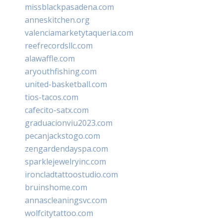
missblackpasadena.com
anneskitchen.org
valenciamarketytaqueria.com
reefrecordsllc.com
alawaffle.com
aryouthfishing.com
united-basketball.com
tios-tacos.com
cafecito-satx.com
graduacionviu2023.com
pecanjackstogo.com
zengardendayspa.com
sparklejewelryinc.com
ironcladtattoostudio.com
bruinshome.com
annascleaningsvc.com
wolfcitytattoo.com