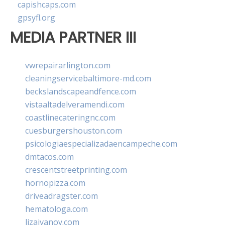
capishcaps.com
gpsyfl.org
MEDIA PARTNER III
vwrepairarlington.com
cleaningservicebaltimore-md.com
beckslandscapeandfence.com
vistaaltadelveramendi.com
coastlinecateringnc.com
cuesburgershouston.com
psicologiaespecializadaencampeche.com
dmtacos.com
crescentstreetprinting.com
hornopizza.com
driveadragster.com
hematologa.com
lizaivanov.com