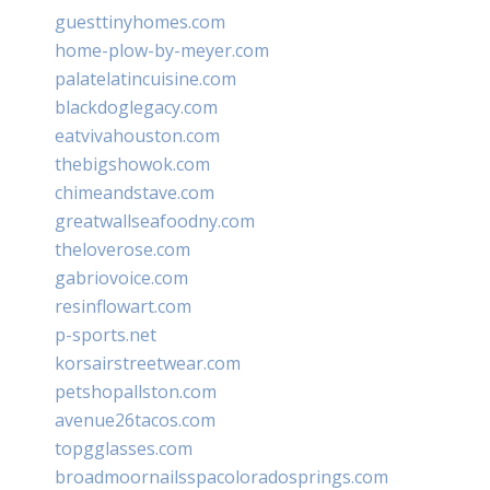
guesttinyhomes.com
home-plow-by-meyer.com
palatelatincuisine.com
blackdoglegacy.com
eatvivahouston.com
thebigshowok.com
chimeandstave.com
greatwallseafoodny.com
theloverose.com
gabriovoice.com
resinflowart.com
p-sports.net
korsairstreetwear.com
petshopallston.com
avenue26tacos.com
topgglasses.com
broadmoornailsspacoloradosprings.com