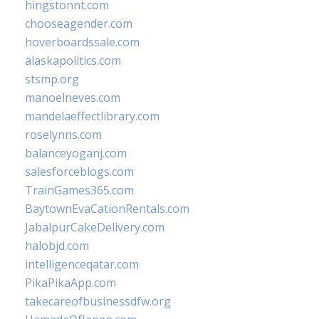
hingstonnt.com
chooseagender.com
hoverboardssale.com
alaskapolitics.com
stsmp.org
manoelneves.com
mandelaeffectlibrary.com
roselynns.com
balanceyoganj.com
salesforceblogs.com
TrainGames365.com
BaytownEvaCationRentals.com
JabalpurCakeDelivery.com
halobjd.com
intelligenceqatar.com
PikaPikaApp.com
takecareofbusinessdfw.org