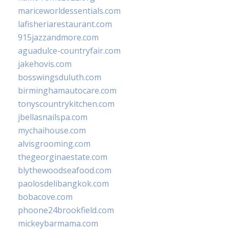
mariceworldessentials.com
lafisheriarestaurant.com
915jazzandmore.com
aguadulce-countryfair.com
jakehovis.com
bosswingsduluth.com
birminghamautocare.com
tonyscountrykitchen.com
jbellasnailspa.com
mychaihouse.com
alvisgrooming.com
thegeorginaestate.com
blythewoodseafood.com
paolosdelibangkok.com
bobacove.com
phoone24brookfield.com
mickeybarmama.com