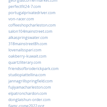
georgiascornermarket.com
perfectfit24-7.com
portugalprivatedriver.com
von-racer.com
coffeeshopcharleston.com
salon104mainstreet.com
alkaspringswater.com
318mainstreet8h.com
lovenailsspari.com
oakberry-kuwait.com
quartzliterary.com
friendsofbroderickpark.com
studiopiattellina.com
jannagrillspringfield.com
fujiyamacharleston.com
elpatronchardon.com
donglaishun-order.com
fiamc-rome2022.org