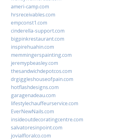
ameri-camp.com
hrsreceivables.com
empconst1.com
cinderella-support.com
bigpinkrestaurant.com
inspirehuahin.com
memmingerspainting.com
jeremypbeasley.com
thesandwichdepotcos.com
drgiggleshouseofpain.com
hotflashdesigns.com
garagenadeau.com
lifestylechauffeurservice.com
EverNewNails.com
insideoutdecoratingcentre.com
salvatoresinpoint.com
jovialfloralco.com