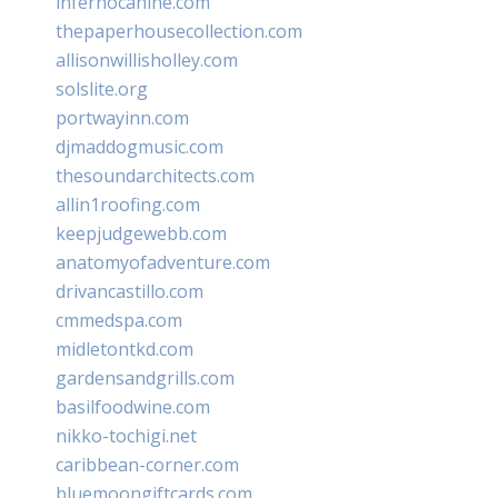
infernocanine.com
thepaperhousecollection.com
allisonwillisholley.com
solslite.org
portwayinn.com
djmaddogmusic.com
thesoundarchitects.com
allin1roofing.com
keepjudgewebb.com
anatomyofadventure.com
drivancastillo.com
cmmedspa.com
midletontkd.com
gardensandgrills.com
basilfoodwine.com
nikko-tochigi.net
caribbean-corner.com
bluemoongiftcards.com