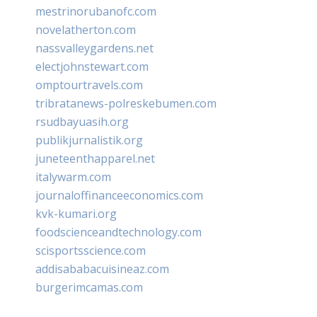
mestrinorubanofc.com
novelatherton.com
nassvalleygardens.net
electjohnstewart.com
omptourtravels.com
tribratanews-polreskebumen.com
rsudbayuasih.org
publikjurnalistik.org
juneteenthapparel.net
italywarm.com
journaloffinanceeconomics.com
kvk-kumari.org
foodscienceandtechnology.com
scisportsscience.com
addisababacuisineaz.com
burgerimcamas.com