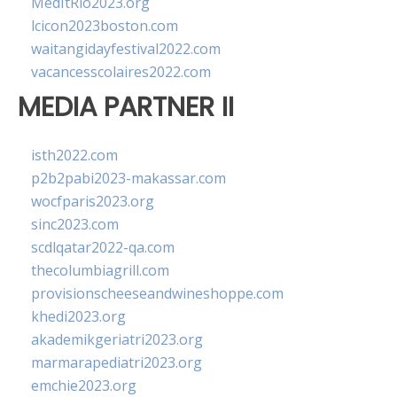
MedItRio2023.org
lcicon2023boston.com
waitangidayfestival2022.com
vacancesscolaires2022.com
MEDIA PARTNER II
isth2022.com
p2b2pabi2023-makassar.com
wocfparis2023.org
sinc2023.com
scdlqatar2022-qa.com
thecolumbiagrill.com
provisionscheeseandwineshoppe.com
khedi2023.org
akademikgeriatri2023.org
marmarapediatri2023.org
emchie2023.org