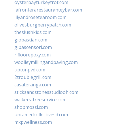
oysterbayturkeytrot.com
lafronterarestauranteybar.com
lilyandrosetearoom.com
olivesburgberrypatch.com
theslushkids.com
giobastian.com
glpascensori.com
rifloorepoxy.com
woolleymillingandpaving.com
uptonpvd.com
2troublegrill.com
casateranga.com
sticksandstonesstudiooh.com
walkers-treeservice.com
shopmossi.com
untamedcollectivesd.com
mxpwellness.com