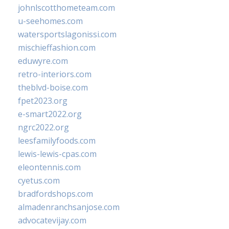
johnlscotthometeam.com
u-seehomes.com
watersportslagonissi.com
mischieffashion.com
eduwyre.com
retro-interiors.com
theblvd-boise.com
fpet2023.org
e-smart2022.org
ngrc2022.org
leesfamilyfoods.com
lewis-lewis-cpas.com
eleontennis.com
cyetus.com
bradfordshops.com
almadenranchsanjose.com
advocatevijay.com