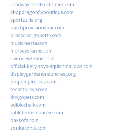
roadwayconstructioninc.com
shopdragonflyboutique.com
sportszilla.org
batchprovisionsbar.com
brasserie-gobette.com
musicrearte.com
morseysfarms.com
riverviewtennis.com
official-kelly-toys-squishmallows.com
displaygardenonsuncrest.org
bbq-empire-usa.com
feedstoreva.com
drogopets.com
ediblechalk.com
tabletennisnearme.com
oaksofa.com
soultacohtx.com