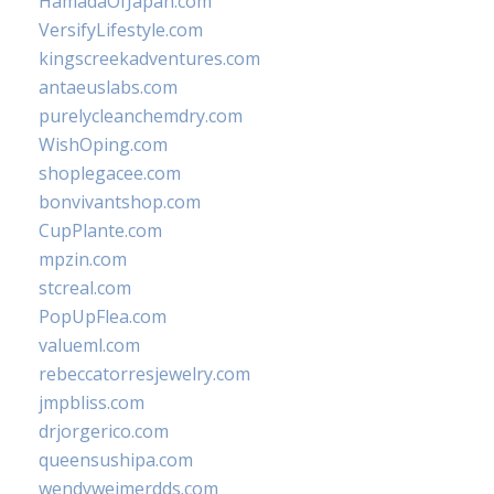
HamadaOfJapan.com
VersifyLifestyle.com
kingscreekadventures.com
antaeuslabs.com
purelycleanchemdry.com
WishOping.com
shoplegacee.com
bonvivantshop.com
CupPlante.com
mpzin.com
stcreal.com
PopUpFlea.com
valueml.com
rebeccatorresjewelry.com
jmpbliss.com
drjorgerico.com
queensushipa.com
wendyweimerdds.com