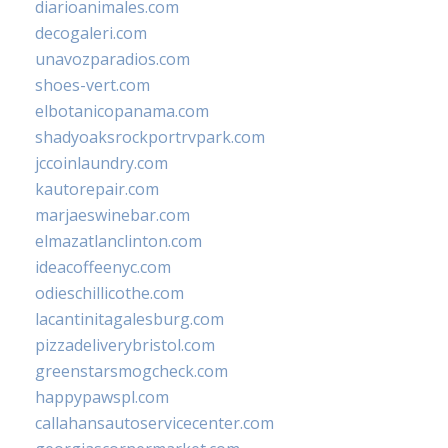
diarioanimales.com
decogaleri.com
unavozparadios.com
shoes-vert.com
elbotanicopanama.com
shadyoaksrockportrvpark.com
jccoinlaundry.com
kautorepair.com
marjaeswinebar.com
elmazatlanclinton.com
ideacoffeenyc.com
odieschillicothe.com
lacantinitagalesburg.com
pizzadeliverybristol.com
greenstarsmogcheck.com
happypawspl.com
callahansautoservicecenter.com