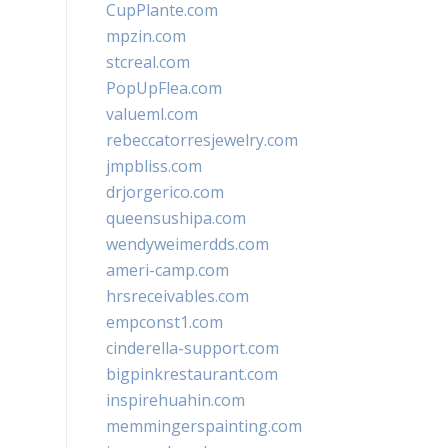
CupPlante.com
mpzin.com
stcreal.com
PopUpFlea.com
valueml.com
rebeccatorresjewelry.com
jmpbliss.com
drjorgerico.com
queensushipa.com
wendyweimerdds.com
ameri-camp.com
hrsreceivables.com
empconst1.com
cinderella-support.com
bigpinkrestaurant.com
inspirehuahin.com
memmingerspainting.com