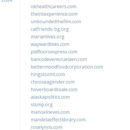
u 2004
okhealthcareers.com
theintexperience.com
unboundedthefilm.com
catfriends-bg.org
marianlives.org
waywardtees.com
pidfloorsexpress.com
bancodevenezuelaen.com
bettermoodfoodcorporation.com
hingstonnt.com
chooseagender.com
hoverboardssale.com
alaskapolitics.com
stsmp.org
manoelneves.com
mandelaeffectlibrary.com
roselynns.com