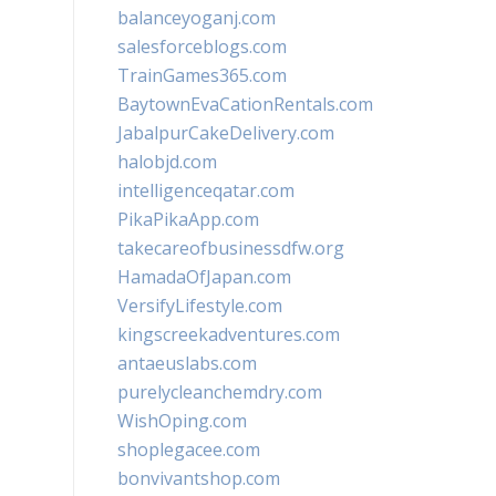
balanceyoganj.com
salesforceblogs.com
TrainGames365.com
BaytownEvaCationRentals.com
JabalpurCakeDelivery.com
halobjd.com
intelligenceqatar.com
PikaPikaApp.com
takecareofbusinessdfw.org
HamadaOfJapan.com
VersifyLifestyle.com
kingscreekadventures.com
antaeuslabs.com
purelycleanchemdry.com
WishOping.com
shoplegacee.com
bonvivantshop.com