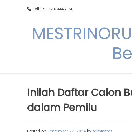
Skip
Call Us: +2782 444 YEAH
to
content
MESTRINORU
Be
Inilah Daftar Calon 
dalam Pemilu
Posted on
September 27, 2024
by
adminmes