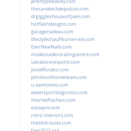
jeremypbeasley.com
thesandwichdepotcos.com
drgiggleshouseofpain.com
hotflashdesigns.com
garagenadeau.com
lifestylechauffeurservice.com
EverNewNails.com
insideoutdecoratingcentre.com
salvatoresinpoint.com
jovialfloralco.com
johnlscotthometeam.com
u-seehomes.com
watersportslagonissi.com
mischieffashion.com
eduwyre.com
retro-interiors.com
theblvd-boise.com
fpet2023.org