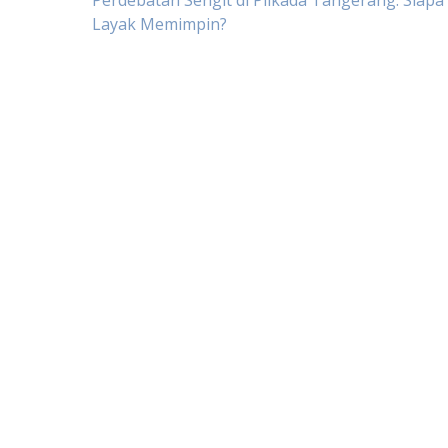
Post
Perdebatan Sengit di Pilkada Tangerang: Siapa
Layak Memimpin?
navigation