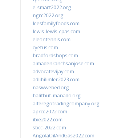
e-smart2022.org
ngrc2022.org
leesfamilyfoods.com
lewis-lewis-cpas.com
eleontennis.com
cyetus.com
bradfordshops.com
almadenranchsanjose.com
advocatevijay.com
adlibilimler2023.com
naswwebed.org
balithut-manado.org
alteregotradingcompany.org
aprce2022.com
ibie2022.com
sbcc-2022.com
AngolaOilAndGas2022.com