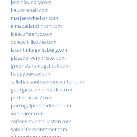
jccoinlaundry.com
kautorepair.com
marjaeswinebar.com
elmazatlanclinton.com
ideacoffeenyc.com
odieschillicothe.com
lacantinitagalesburg.com
pizzadeliverybristol.com
greenstarsmogcheck.com
happypawspl.com
callahansautoservicecenter.com
georgiascornermarket.com
perfectfit24-7.com
portugalprivatedriver.com
von-racer.com
coffeeshopcharleston.com
salon104mainstreet.com