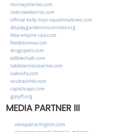
morseysfarms.com
riverviewtennis.com
official-kelly-toys-squishmallows.com
displaygardenonsuncrest.org
bbq-empire-usa.com
feedstoreva.com
drogopets.com
ediblechalk.com
tabletennisnearme.com
oaksofa.com
soultacohtx.com
capishcaps.com
gpsyfl.org
MEDIA PARTNER III
vwrepairarlington.com
cleaningservicebaltimore-md.com