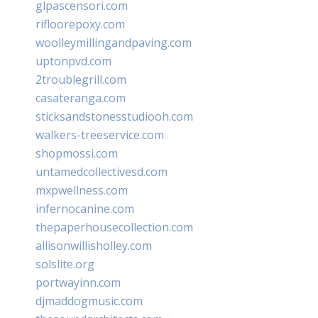
glpascensori.com
rifloorepoxy.com
woolleymillingandpaving.com
uptonpvd.com
2troublegrill.com
casateranga.com
sticksandstonesstudiooh.com
walkers-treeservice.com
shopmossi.com
untamedcollectivesd.com
mxpwellness.com
infernocanine.com
thepaperhousecollection.com
allisonwillisholley.com
solslite.org
portwayinn.com
djmaddogmusic.com