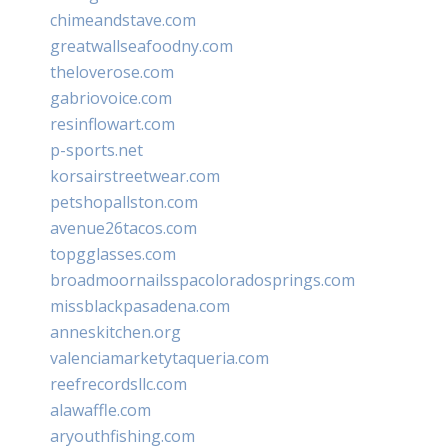
chimeandstave.com
greatwallseafoodny.com
theloverose.com
gabriovoice.com
resinflowart.com
p-sports.net
korsairstreetwear.com
petshopallston.com
avenue26tacos.com
topgglasses.com
broadmoornailsspacoloradosprings.com
missblackpasadena.com
anneskitchen.org
valenciamarketytaqueria.com
reefrecordsllc.com
alawaffle.com
aryouthfishing.com