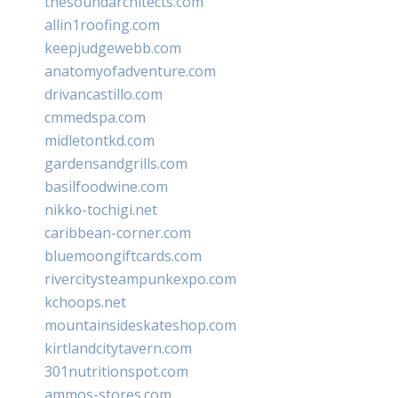
thesoundarchitects.com
allin1roofing.com
keepjudgewebb.com
anatomyofadventure.com
drivancastillo.com
cmmedspa.com
midletontkd.com
gardensandgrills.com
basilfoodwine.com
nikko-tochigi.net
caribbean-corner.com
bluemoongiftcards.com
rivercitysteampunkexpo.com
kchoops.net
mountainsideskateshop.com
kirtlandcitytavern.com
301nutritionspot.com
ammos-stores.com