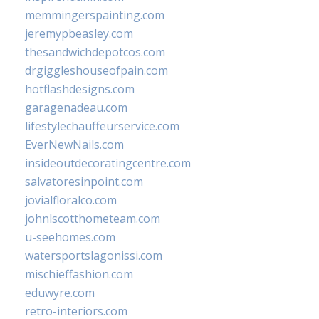
memmingerspainting.com
jeremypbeasley.com
thesandwichdepotcos.com
drgiggleshouseofpain.com
hotflashdesigns.com
garagenadeau.com
lifestylechauffeurservice.com
EverNewNails.com
insideoutdecoratingcentre.com
salvatoresinpoint.com
jovialfloralco.com
johnlscotthometeam.com
u-seehomes.com
watersportslagonissi.com
mischieffashion.com
eduwyre.com
retro-interiors.com