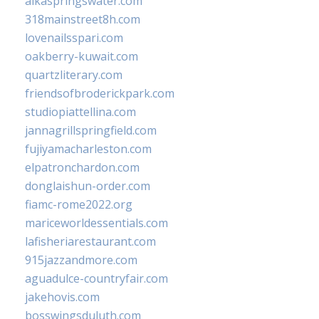
alkaspringswater.com
318mainstreet8h.com
lovenailsspari.com
oakberry-kuwait.com
quartzliterary.com
friendsofbroderickpark.com
studiopiattellina.com
jannagrillspringfield.com
fujiyamacharleston.com
elpatronchardon.com
donglaishun-order.com
fiamc-rome2022.org
mariceworldessentials.com
lafisheriarestaurant.com
915jazzandmore.com
aguadulce-countryfair.com
jakehovis.com
bosswingsduluth.com