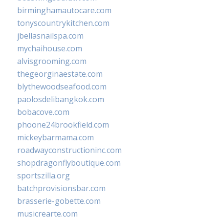
birminghamautocare.com
tonyscountrykitchen.com
jbellasnailspa.com
mychaihouse.com
alvisgrooming.com
thegeorginaestate.com
blythewoodseafood.com
paolosdelibangkok.com
bobacove.com
phoone24brookfield.com
mickeybarmama.com
roadwayconstructioninc.com
shopdragonflyboutique.com
sportszilla.org
batchprovisionsbar.com
brasserie-gobette.com
musicrearte.com