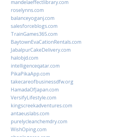
mandelaeffectlibrary.com
roselynns.com
balanceyoganj.com
salesforceblogs.com
TrainGames365.com
BaytownEvaCationRentals.com
JabalpurCakeDelivery.com
halobjd.com
intelligenceqatar.com
PikaPikaApp.com
takecareofbusinessdfw.org
HamadaOfJapan.com
VersifyLifestyle.com
kingscreekadventures.com
antaeuslabs.com
purelycleanchemdry.com
WishOping.com