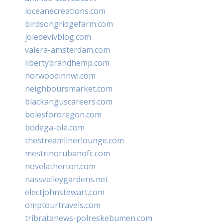
loceanecreations.com
birdsongridgefarm.com
joiedevivblog.com
valera-amsterdam.com
libertybrandhemp.com
norwoodinnwi.com
neighboursmarket.com
blackanguscareers.com
bolesfororegon.com
bodega-ole.com
thestreamlinerlounge.com
mestrinorubanofc.com
novelatherton.com
nassvalleygardens.net
electjohnstewart.com
omptourtravels.com
tribratanews-polreskebumen.com