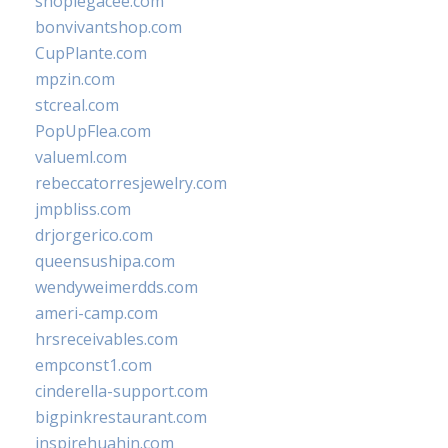
shoplegacee.com
bonvivantshop.com
CupPlante.com
mpzin.com
stcreal.com
PopUpFlea.com
valueml.com
rebeccatorresjewelry.com
jmpbliss.com
drjorgerico.com
queensushipa.com
wendyweimerdds.com
ameri-camp.com
hrsreceivables.com
empconst1.com
cinderella-support.com
bigpinkrestaurant.com
inspirehuahin.com