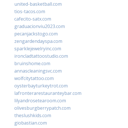
united-basketball.com
tios-tacos.com
cafecito-satx.com
graduacionviu2023.com
pecanjackstogo.com
zengardendayspa.com
sparklejewelryinc.com
ironcladtattoostudio.com
bruinshome.com
annascleaningsvc.com
wolfcitytattoo.com
oysterbayturkeytrot.com
lafronterarestauranteybar.com
lilyandrosetearoom.com
olivesburgberrypatch.com
theslushkids.com
giobastian.com