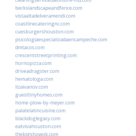
beckslandscapeandfence.com
vistaaltadelveramendi.com
coastlinecateringnc.com
cuesburgershouston.com
psicologiaespecializadaencampeche.com
dmtacos.com
crescentstreetprinting.com
hornopizza.com
driveadragster.com
hematologa.com
lizaivanov.com
guesttinyhomes.com
home-plow-by-meyer.com
palatelatincuisine.com
blackdoglegacy.com
eatvivahouston.com
thebigshowok.com