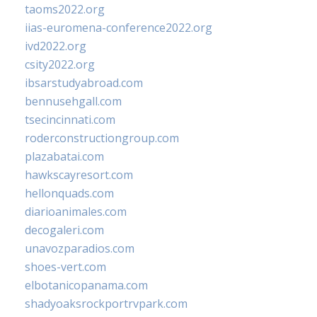
taoms2022.org
iias-euromena-conference2022.org
ivd2022.org
csity2022.org
ibsarstudyabroad.com
bennusehgall.com
tsecincinnati.com
roderconstructiongroup.com
plazabatai.com
hawkscayresort.com
hellonquads.com
diarioanimales.com
decogaleri.com
unavozparadios.com
shoes-vert.com
elbotanicopanama.com
shadyoaksrockportrvpark.com