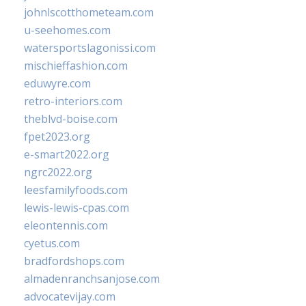
johnlscotthometeam.com
u-seehomes.com
watersportslagonissi.com
mischieffashion.com
eduwyre.com
retro-interiors.com
theblvd-boise.com
fpet2023.org
e-smart2022.org
ngrc2022.org
leesfamilyfoods.com
lewis-lewis-cpas.com
eleontennis.com
cyetus.com
bradfordshops.com
almadenranchsanjose.com
advocatevijay.com