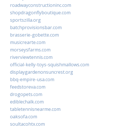
roadwayconstructioninc.com
shopdragonflyboutique.com
sportszilla.org
batchprovisionsbar.com
brasserie-gobette.com
musicrearte.com
morseysfarms.com
riverviewtennis.com
official-kelly-toys-squishmallows.com
displaygardenonsuncrest.org
bbq-empire-usa.com
feedstoreva.com
drogopets.com
ediblechalk.com
tabletennisnearme.com
oaksofa.com
soultacohtx.com