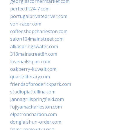
georgiascornermarket.com
perfectfit24-7.com
portugalprivatedriver.com
von-racer.com
coffeeshopcharleston.com
salon104mainstreet.com
alkaspringswater.com
318mainstreet8h.com
lovenailsspari.com
oakberry-kuwait.com
quartzliterary.com
friendsofbroderickpark.com
studiopiattellina.com
jannagrillspringfield.com
fujiyamacharleston.com
elpatronchardon.com
donglaishun-order.com
fiamc-rome2022.org