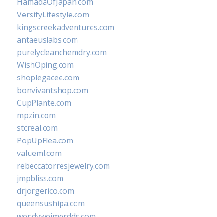
HamadaOfJapan.com
VersifyLifestyle.com
kingscreekadventures.com
antaeuslabs.com
purelycleanchemdry.com
WishOping.com
shoplegacee.com
bonvivantshop.com
CupPlante.com
mpzin.com
stcreal.com
PopUpFlea.com
valueml.com
rebeccatorresjewelry.com
jmpbliss.com
drjorgerico.com
queensushipa.com
wendyweimerdds.com