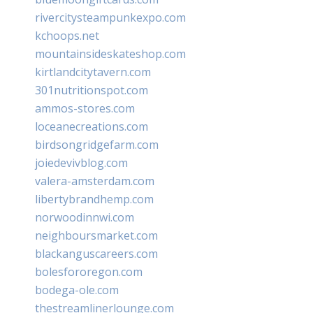
rivercitysteampunkexpo.com
kchoops.net
mountainsideskateshop.com
kirtlandcitytavern.com
301nutritionspot.com
ammos-stores.com
loceanecreations.com
birdsongridgefarm.com
joiedevivblog.com
valera-amsterdam.com
libertybrandhemp.com
norwoodinnwi.com
neighboursmarket.com
blackanguscareers.com
bolesfororegon.com
bodega-ole.com
thestreamlinerlounge.com