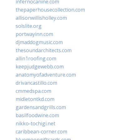
infernocanine.com
thepaperhousecollection.com
allisonwillisholley.com
solslite.org
portwayinn.com
djmaddogmusic.com
thesoundarchitects.com
allin1roofing.com
keepjudgewebb.com
anatomyofadventure.com
drivancastillo.com
cmmedspa.com
midletontkd.com
gardensandgrills.com
basilfoodwine.com
nikko-tochigi.net
caribbean-corner.com
bluemoongiftcards.com