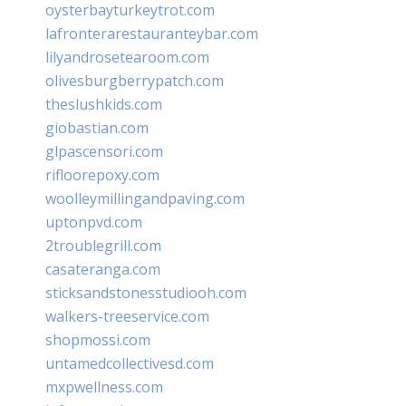
oysterbayturkeytrot.com
lafronterarestauranteybar.com
lilyandrosetearoom.com
olivesburgberrypatch.com
theslushkids.com
giobastian.com
glpascensori.com
rifloorepoxy.com
woolleymillingandpaving.com
uptonpvd.com
2troublegrill.com
casateranga.com
sticksandstonesstudiooh.com
walkers-treeservice.com
shopmossi.com
untamedcollectivesd.com
mxpwellness.com