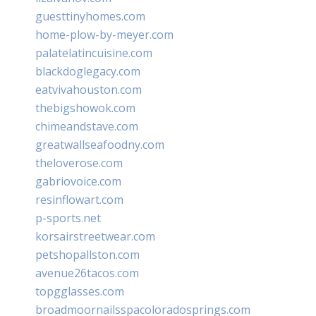
guesttinyhomes.com
home-plow-by-meyer.com
palatelatincuisine.com
blackdoglegacy.com
eatvivahouston.com
thebigshowok.com
chimeandstave.com
greatwallseafoodny.com
theloverose.com
gabriovoice.com
resinflowart.com
p-sports.net
korsairstreetwear.com
petshopallston.com
avenue26tacos.com
topgglasses.com
broadmoornailsspacoloradosprings.com