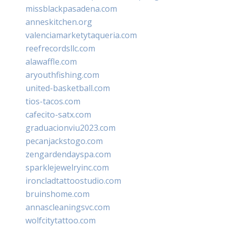
missblackpasadena.com
anneskitchen.org
valenciamarketytaqueria.com
reefrecordsllc.com
alawaffle.com
aryouthfishing.com
united-basketball.com
tios-tacos.com
cafecito-satx.com
graduacionviu2023.com
pecanjackstogo.com
zengardendayspa.com
sparklejewelryinc.com
ironcladtattoostudio.com
bruinshome.com
annascleaningsvc.com
wolfcitytattoo.com