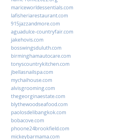
mariceworldessentials.com
lafisheriarestaurant.com
915jazzandmore.com
aguadulce-countryfair.com
jakehovis.com
bosswingsduluth.com
birminghamautocare.com
tonyscountrykitchen.com
jbellasnailspa.com
mychaihouse.com
alvisgrooming.com
thegeorginaestate.com
blythewoodseafood.com
paolosdelibangkok.com
bobacove.com
phoone24brookfield.com
mickeybarmama.com