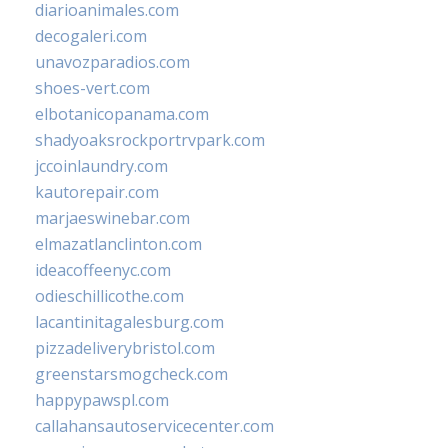
diarioanimales.com
decogaleri.com
unavozparadios.com
shoes-vert.com
elbotanicopanama.com
shadyoaksrockportrvpark.com
jccoinlaundry.com
kautorepair.com
marjaeswinebar.com
elmazatlanclinton.com
ideacoffeenyc.com
odieschillicothe.com
lacantinitagalesburg.com
pizzadeliverybristol.com
greenstarsmogcheck.com
happypawspl.com
callahansautoservicecenter.com