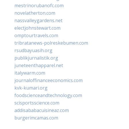
mestrinorubanofc.com
novelatherton.com
nassvalleygardens.net
electjohnstewart.com
omptourtravels.com
tribratanews-polreskebumen.com
rsudbayuasih.org
publikjurnalistik.org
juneteenthapparel.net
italywarm.com
journaloffinanceeconomics.com
kvk-kumari.org
foodscienceandtechnology.com
scisportsscience.com
addisababacuisineaz.com
burgerimcamas.com