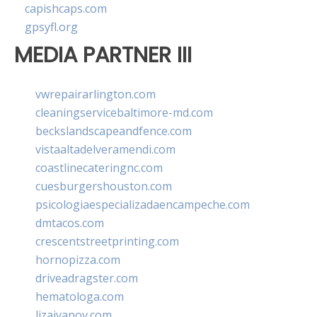
capishcaps.com
gpsyfl.org
MEDIA PARTNER III
vwrepairarlington.com
cleaningservicebaltimore-md.com
beckslandscapeandfence.com
vistaaltadelveramendi.com
coastlinecateringnc.com
cuesburgershouston.com
psicologiaespecializadaencampeche.com
dmtacos.com
crescentstreetprinting.com
hornopizza.com
driveadragster.com
hematologa.com
lizaivanov.com