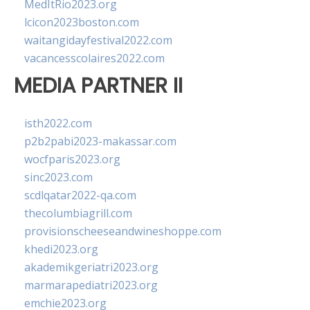
MedItRio2023.org
lcicon2023boston.com
waitangidayfestival2022.com
vacancesscolaires2022.com
MEDIA PARTNER II
isth2022.com
p2b2pabi2023-makassar.com
wocfparis2023.org
sinc2023.com
scdlqatar2022-qa.com
thecolumbiagrill.com
provisionscheeseandwineshoppe.com
khedi2023.org
akademikgeriatri2023.org
marmarapediatri2023.org
emchie2023.org