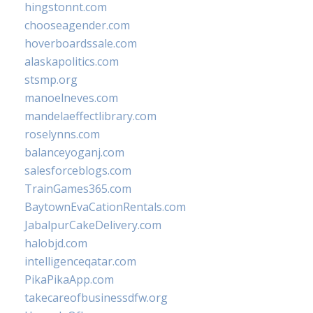
hingstonnt.com
chooseagender.com
hoverboardssale.com
alaskapolitics.com
stsmp.org
manoelneves.com
mandelaeffectlibrary.com
roselynns.com
balanceyoganj.com
salesforceblogs.com
TrainGames365.com
BaytownEvaCationRentals.com
JabalpurCakeDelivery.com
halobjd.com
intelligenceqatar.com
PikaPikaApp.com
takecareofbusinessdfw.org