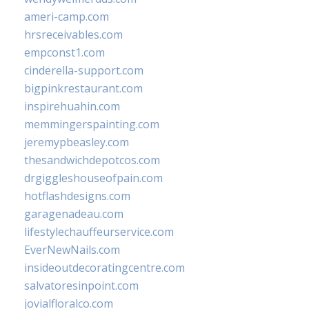
ameri-camp.com
hrsreceivables.com
empconst1.com
cinderella-support.com
bigpinkrestaurant.com
inspirehuahin.com
memmingerspainting.com
jeremypbeasley.com
thesandwichdepotcos.com
drgiggleshouseofpain.com
hotflashdesigns.com
garagenadeau.com
lifestylechauffeurservice.com
EverNewNails.com
insideoutdecoratingcentre.com
salvatoresinpoint.com
jovialfloralco.com