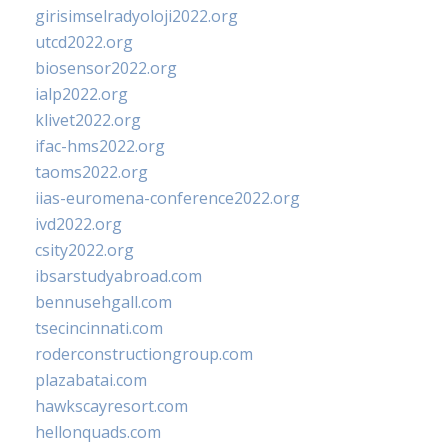
girisimselradyoloji2022.org
utcd2022.org
biosensor2022.org
ialp2022.org
klivet2022.org
ifac-hms2022.org
taoms2022.org
iias-euromena-conference2022.org
ivd2022.org
csity2022.org
ibsarstudyabroad.com
bennusehgall.com
tsecincinnati.com
roderconstructiongroup.com
plazabatai.com
hawkscayresort.com
hellonquads.com