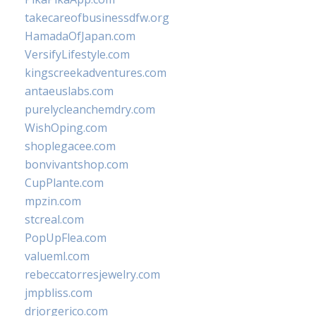
takecareofbusinessdfw.org
HamadaOfJapan.com
VersifyLifestyle.com
kingscreekadventures.com
antaeuslabs.com
purelycleanchemdry.com
WishOping.com
shoplegacee.com
bonvivantshop.com
CupPlante.com
mpzin.com
stcreal.com
PopUpFlea.com
valueml.com
rebeccatorresjewelry.com
jmpbliss.com
drjorgerico.com