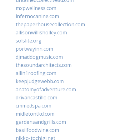
mxpwellness.com
infernocanine.com
thepaperhousecollection.com
allisonwillisholley.com
solslite.org
portwayinn.com
djmaddogmusic.com
thesoundarchitects.com
allin1roofing.com
keepjudgewebb.com
anatomyofadventure.com
drivancastillo.com
cmmedspa.com
midletontkd.com
gardensandgrills.com
basilfoodwine.com
nikko-tochigi.net