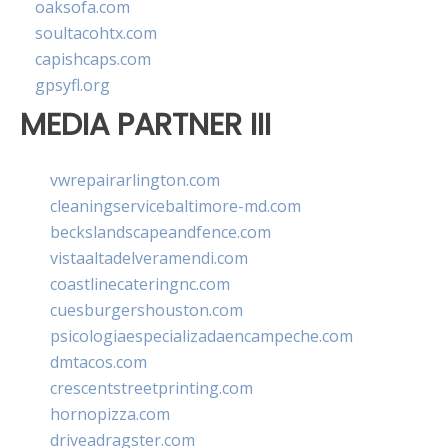
oaksofa.com
soultacohtx.com
capishcaps.com
gpsyfl.org
MEDIA PARTNER III
vwrepairarlington.com
cleaningservicebaltimore-md.com
beckslandscapeandfence.com
vistaaltadelveramendi.com
coastlinecateringnc.com
cuesburgershouston.com
psicologiaespecializadaencampeche.com
dmtacos.com
crescentstreetprinting.com
hornopizza.com
driveadragster.com