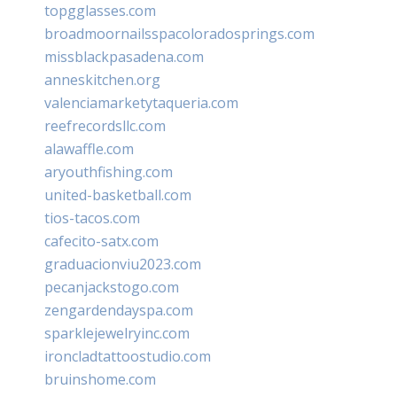
topgglasses.com
broadmoornailsspacoloradosprings.com
missblackpasadena.com
anneskitchen.org
valenciamarketytaqueria.com
reefrecordsllc.com
alawaffle.com
aryouthfishing.com
united-basketball.com
tios-tacos.com
cafecito-satx.com
graduacionviu2023.com
pecanjackstogo.com
zengardendayspa.com
sparklejewelryinc.com
ironcladtattoostudio.com
bruinshome.com