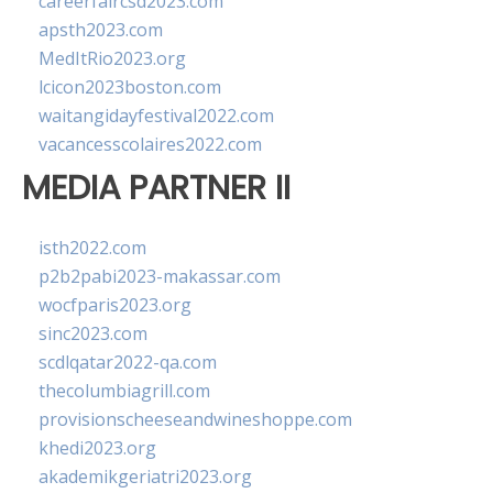
careerfaircsd2023.com
apsth2023.com
MedItRio2023.org
lcicon2023boston.com
waitangidayfestival2022.com
vacancesscolaires2022.com
MEDIA PARTNER II
isth2022.com
p2b2pabi2023-makassar.com
wocfparis2023.org
sinc2023.com
scdlqatar2022-qa.com
thecolumbiagrill.com
provisionscheeseandwineshoppe.com
khedi2023.org
akademikgeriatri2023.org