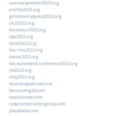
marmarapediatri2023.org
emchie2023.org
girisimselradyoloji2022.org
utcd2022.org
biosensor2022.org
ialp2022.org
klivet2022.org
ifac-hms2022.org
taoms2022.org
iias-euromena-conference2022.org
ivd2022.org
csity2022.org
ibsarstudyabroad.com
bennusehgall.com
tsecincinnati.com
roderconstructiongroup.com
plazabatai.com