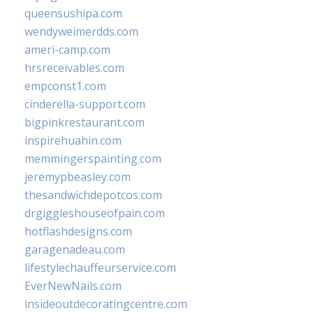
queensushipa.com
wendyweimerdds.com
ameri-camp.com
hrsreceivables.com
empconst1.com
cinderella-support.com
bigpinkrestaurant.com
inspirehuahin.com
memmingerspainting.com
jeremypbeasley.com
thesandwichdepotcos.com
drgiggleshouseofpain.com
hotflashdesigns.com
garagenadeau.com
lifestylechauffeurservice.com
EverNewNails.com
insideoutdecoratingcentre.com