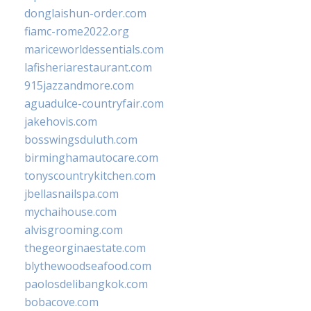
donglaishun-order.com
fiamc-rome2022.org
mariceworldessentials.com
lafisheriarestaurant.com
915jazzandmore.com
aguadulce-countryfair.com
jakehovis.com
bosswingsduluth.com
birminghamautocare.com
tonyscountrykitchen.com
jbellasnailspa.com
mychaihouse.com
alvisgrooming.com
thegeorginaestate.com
blythewoodseafood.com
paolosdelibangkok.com
bobacove.com