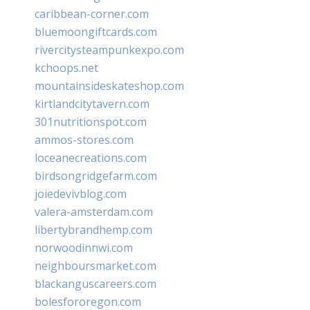
caribbean-corner.com
bluemoongiftcards.com
rivercitysteampunkexpo.com
kchoops.net
mountainsideskateshop.com
kirtlandcitytavern.com
301nutritionspot.com
ammos-stores.com
loceanecreations.com
birdsongridgefarm.com
joiedevivblog.com
valera-amsterdam.com
libertybrandhemp.com
norwoodinnwi.com
neighboursmarket.com
blackanguscareers.com
bolesfororegon.com