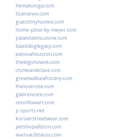
hematologa.com
lizaivanov.com
guesttinyhomes.com
home-plow-by-meyer.com
palatelatincuisine.com
blackdoglegacy.com
eatvivahouston.com
thebigshowok.com
chimeandstave.com
greatwallseafoodny.com
theloverose.com
gabriovoice.com
resinflowart.com
p-sports.net
korsairstreetwear.com
petshopallston.com
avenue26tacos.com