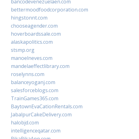
bancodevenezuelaen.com
bettermoodfoodcorporation.com
hingstonnt.com
chooseagender.com
hoverboardssale.com
alaskapolitics.com
stsmp.org
manoelneves.com
mandelaeffectlibrary.com
roselynns.com
balanceyoganj.com
salesforceblogs.com
TrainGames365.com
BaytownEvaCationRentals.com
JabalpurCakeDelivery.com
halobjd.com
intelligenceqatar.com
PikaPikaApp.com