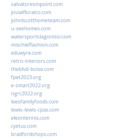
salvatoresinpoint.com
jovialfloralco.com
johnlscotthometeam.com
u-seehomes.com
watersportslagonissi.com
mischieffashion.com
eduwyre.com
retro-interiors.com
theblvd-boise.com
fpet2023.org
e-smart2022.org
ngrc2022.org
leesfamilyfoods.com
lewis-lewis-cpas.com
eleontennis.com
cyetus.com
bradfordshops.com