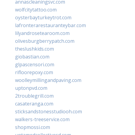
annascleaningsvc.com
wolfcitytattoo.com
oysterbayturkeytrot.com
lafronterarestauranteybar.com
lilyandrosetearoom.com
olivesburgberrypatch.com
theslushkids.com
giobastian.com
glpascensori.com
rifloorepoxy.com
woolleymillingandpaving.com
uptonpvd.com
2troublegrill.com
casateranga.com
sticksandstonesstudiooh.com
walkers-treeservice.com
shopmossi.com
untamedcollectivesd.com