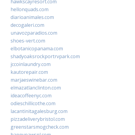
hawkscayresort.com
hellonquads.com
diarioanimales.com
decogaleri.com
unavozparadios.com
shoes-vert.com
elbotanicopanama.com
shadyoaksrockportrvpark.com
jccoinlaundry.com
kautorepair.com
marjaeswinebar.com
elmazatlanclinton.com
ideacoffeenyc.com
odieschillicothe.com
lacantinitagalesburg.com
pizzadeliverybristol.com
greenstarsmogcheck.com
happypawspl.com