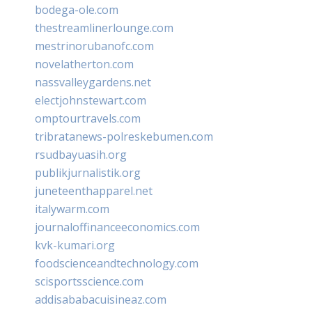
bodega-ole.com
thestreamlinerlounge.com
mestrinorubanofc.com
novelatherton.com
nassvalleygardens.net
electjohnstewart.com
omptourtravels.com
tribratanews-polreskebumen.com
rsudbayuasih.org
publikjurnalistik.org
juneteenthapparel.net
italywarm.com
journaloffinanceeconomics.com
kvk-kumari.org
foodscienceandtechnology.com
scisportsscience.com
addisababacuisineaz.com