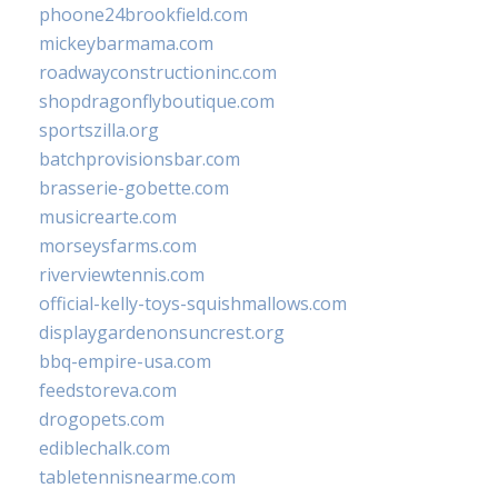
phoone24brookfield.com
mickeybarmama.com
roadwayconstructioninc.com
shopdragonflyboutique.com
sportszilla.org
batchprovisionsbar.com
brasserie-gobette.com
musicrearte.com
morseysfarms.com
riverviewtennis.com
official-kelly-toys-squishmallows.com
displaygardenonsuncrest.org
bbq-empire-usa.com
feedstoreva.com
drogopets.com
ediblechalk.com
tabletennisnearme.com