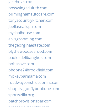
jakehovis.com
bosswingsduluth.com
birminghamautocare.com
tonyscountrykitchen.com
jbellasnailspa.com
mychaihouse.com
alvisgrooming.com
thegeorginaestate.com
blythewoodseafood.com
paolosdelibangkok.com
bobacove.com
phoone24brookfield.com
mickeybarmama.com
roadwayconstructioninc.com
shopdragonflyboutique.com
sportszilla.org
batchprovisionsbar.com