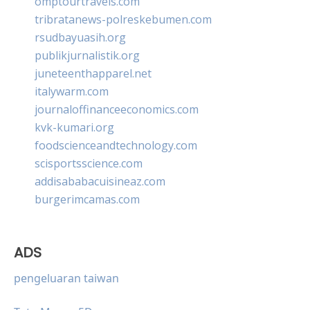
omptourtravels.com
tribratanews-polreskebumen.com
rsudbayuasih.org
publikjurnalistik.org
juneteenthapparel.net
italywarm.com
journaloffinanceeconomics.com
kvk-kumari.org
foodscienceandtechnology.com
scisportsscience.com
addisababacuisineaz.com
burgerimcamas.com
ADS
pengeluaran taiwan