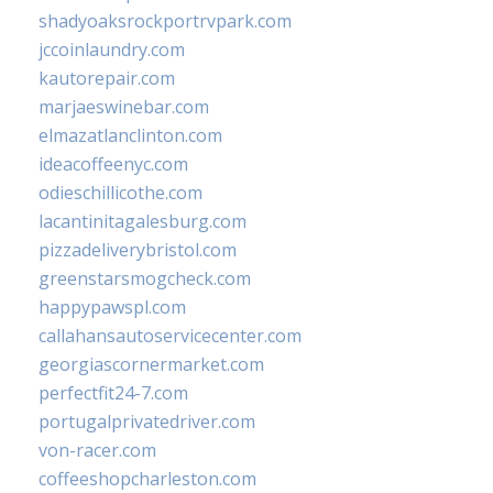
shadyoaksrockportrvpark.com
jccoinlaundry.com
kautorepair.com
marjaeswinebar.com
elmazatlanclinton.com
ideacoffeenyc.com
odieschillicothe.com
lacantinitagalesburg.com
pizzadeliverybristol.com
greenstarsmogcheck.com
happypawspl.com
callahansautoservicecenter.com
georgiascornermarket.com
perfectfit24-7.com
portugalprivatedriver.com
von-racer.com
coffeeshopcharleston.com