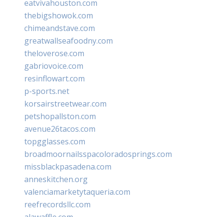
eatvivahouston.com
thebigshowok.com
chimeandstave.com
greatwallseafoodny.com
theloverose.com
gabriovoice.com
resinflowart.com
p-sports.net
korsairstreetwear.com
petshopallston.com
avenue26tacos.com
topgglasses.com
broadmoornailsspacoloradosprings.com
missblackpasadena.com
anneskitchen.org
valenciamarketytaqueria.com
reefrecordsllc.com
alawaffle.com