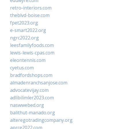
eduwyre.com
retro-interiors.com
theblvd-boise.com
fpet2023.org
e-smart2022.org
ngrc2022.org
leesfamilyfoods.com
lewis-lewis-cpas.com
eleontennis.com
cyetus.com
bradfordshops.com
almadenranchsanjose.com
advocatevijay.com
adlibilimler2023.com
naswwebed.org
balithut-manado.org
alteregotradingcompany.org
aprce2022.com