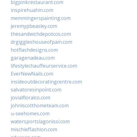
bigpinkrestaurant.com
inspirehuahin.com
memmingerspainting.com
jeremypbeasley.com
thesandwichdepotcos.com
drgiggleshouseofpain.com
hotflashdesigns.com
garagenadeau.com
lifestylechauffeurservice.com
EverNewNails.com
insideoutdecoratingcentre.com
salvatoresinpoint.com
jovialfloralco.com
johnlscotthometeam.com
u-seehomes.com
watersportslagonissi.com
mischieffashion.com