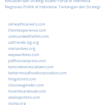
Kekuatan dan Strategi Koalisi Partai di Indonesia
Negosiasi Politik di Indonesia: Tantangan dan Strategi
okhealthcareers.com
theintexperience.com
unboundedthefilm.com
catfriends-bg.org
marianlives.org
waywardtees.com
pidfloorsexpress.com
bancodevenezuelaen.com
bettermoodfoodcorporation.com
hingstonnt.com
chooseagender.com
hoverboardssale.com
alaskapolitics.com
stsmp.org