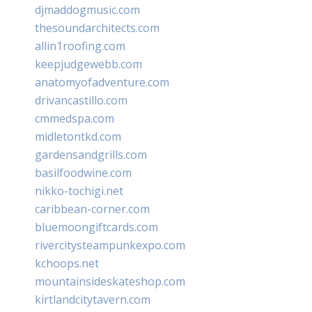
djmaddogmusic.com
thesoundarchitects.com
allin1roofing.com
keepjudgewebb.com
anatomyofadventure.com
drivancastillo.com
cmmedspa.com
midletontkd.com
gardensandgrills.com
basilfoodwine.com
nikko-tochigi.net
caribbean-corner.com
bluemoongiftcards.com
rivercitysteampunkexpo.com
kchoops.net
mountainsideskateshop.com
kirtlandcitytavern.com