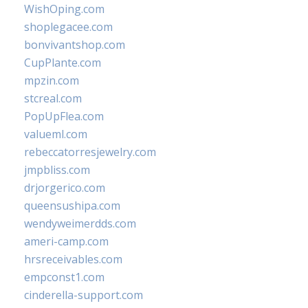
WishOping.com
shoplegacee.com
bonvivantshop.com
CupPlante.com
mpzin.com
stcreal.com
PopUpFlea.com
valueml.com
rebeccatorresjewelry.com
jmpbliss.com
drjorgerico.com
queensushipa.com
wendyweimerdds.com
ameri-camp.com
hrsreceivables.com
empconst1.com
cinderella-support.com