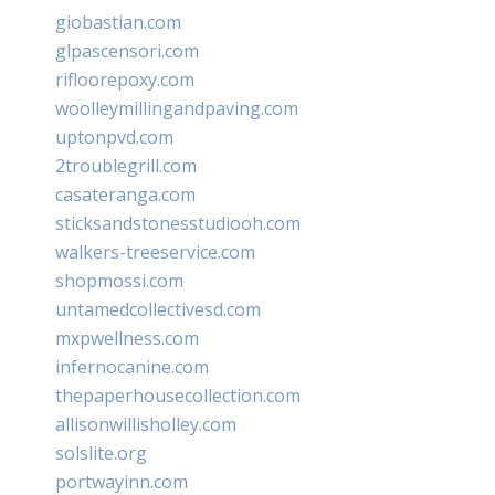
giobastian.com
glpascensori.com
rifloorepoxy.com
woolleymillingandpaving.com
uptonpvd.com
2troublegrill.com
casateranga.com
sticksandstonesstudiooh.com
walkers-treeservice.com
shopmossi.com
untamedcollectivesd.com
mxpwellness.com
infernocanine.com
thepaperhousecollection.com
allisonwillisholley.com
solslite.org
portwayinn.com