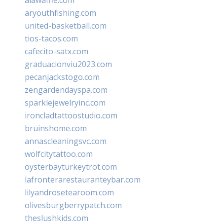
aryouthfishing.com
united-basketball.com
tios-tacos.com
cafecito-satx.com
graduacionviu2023.com
pecanjackstogo.com
zengardendayspa.com
sparklejewelryinc.com
ironcladtattoostudio.com
bruinshome.com
annascleaningsvc.com
wolfcitytattoo.com
oysterbayturkeytrot.com
lafronterarestauranteybar.com
lilyandrosetearoom.com
olivesburgberrypatch.com
theslushkids.com