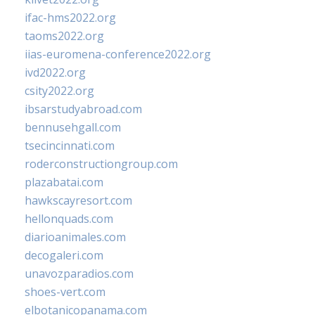
ifac-hms2022.org
taoms2022.org
iias-euromena-conference2022.org
ivd2022.org
csity2022.org
ibsarstudyabroad.com
bennusehgall.com
tsecincinnati.com
roderconstructiongroup.com
plazabatai.com
hawkscayresort.com
hellonquads.com
diarioanimales.com
decogaleri.com
unavozparadios.com
shoes-vert.com
elbotanicopanama.com