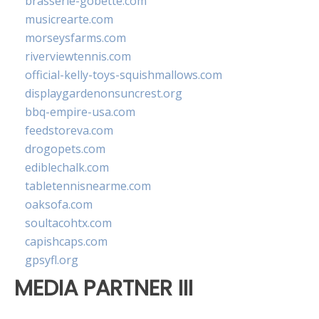
brasserie-gobette.com
musicrearte.com
morseysfarms.com
riverviewtennis.com
official-kelly-toys-squishmallows.com
displaygardenonsuncrest.org
bbq-empire-usa.com
feedstoreva.com
drogopets.com
ediblechalk.com
tabletennisnearme.com
oaksofa.com
soultacohtx.com
capishcaps.com
gpsyfl.org
MEDIA PARTNER III