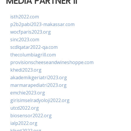
MEDIA PARTNER II
isth2022.com
p2b2pabi2023-makassar.com
wocfparis2023.org
sinc2023.com
scdlqatar2022-qa.com
thecolumbiagrill.com
provisionscheeseandwineshoppe.com
khedi2023.org
akademikgeriatri2023.org
marmarapediatri2023.org
emchie2023.org
girisimselradyoloji2022.org
utcd2022.org
biosensor2022.org
ialp2022.org
klivet2022.org