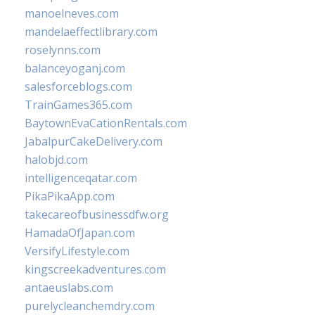
manoelneves.com
mandelaeffectlibrary.com
roselynns.com
balanceyoganj.com
salesforceblogs.com
TrainGames365.com
BaytownEvaCationRentals.com
JabalpurCakeDelivery.com
halobjd.com
intelligenceqatar.com
PikaPikaApp.com
takecareofbusinessdfw.org
HamadaOfJapan.com
VersifyLifestyle.com
kingscreekadventures.com
antaeuslabs.com
purelycleanchemdry.com