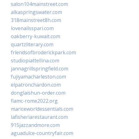
salon104mainstreet.com
alkaspringswater.com
318mainstreet8h.com
lovenailsspari.com
oakberry-kuwait.com
quartzliterary.com
friendsofbroderickpark.com
studiopiattellina.com
jannagrillspringfield.com
fujiyamacharleston.com
elpatronchardon.com
donglaishun-order.com
fiamc-rome2022.org
mariceworldessentials.com
lafisheriarestaurant.com
915jazzandmore.com
aguadulce-countryfair.com