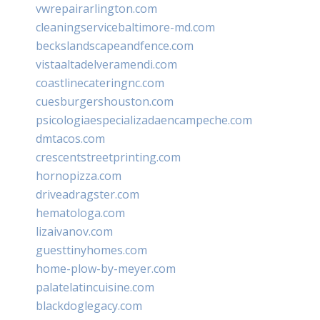
vwrepairarlington.com
cleaningservicebaltimore-md.com
beckslandscapeandfence.com
vistaaltadelveramendi.com
coastlinecateringnc.com
cuesburgershouston.com
psicologiaespecializadaencampeche.com
dmtacos.com
crescentstreetprinting.com
hornopizza.com
driveadragster.com
hematologa.com
lizaivanov.com
guesttinyhomes.com
home-plow-by-meyer.com
palatelatincuisine.com
blackdoglegacy.com