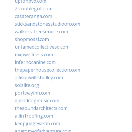
uptonpvd.com
2troublegrill.com
casateranga.com
sticksandstonesstudiooh.com
walkers-treeservice.com
shopmossi.com
untamedcollectivesd.com
mxpwellness.com
infernocanine.com
thepaperhousecollection.com
allisonwillisholley.com
solslite.org
portwayinn.com
djmaddogmusic.com
thesoundarchitects.com
allin1roofing.com
keepjudgewebb.com
anatomyofadventure.com