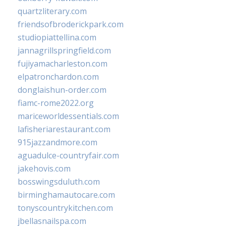
quartzliterary.com
friendsofbroderickpark.com
studiopiattellina.com
jannagrillspringfield.com
fujiyamacharleston.com
elpatronchardon.com
donglaishun-order.com
fiamc-rome2022.org
mariceworldessentials.com
lafisheriarestaurant.com
915jazzandmore.com
aguadulce-countryfair.com
jakehovis.com
bosswingsduluth.com
birminghamautocare.com
tonyscountrykitchen.com
jbellasnailspa.com