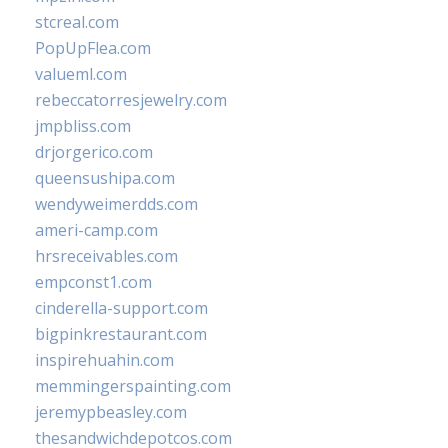
stcreal.com
PopUpFlea.com
valueml.com
rebeccatorresjewelry.com
jmpbliss.com
drjorgerico.com
queensushipa.com
wendyweimerdds.com
ameri-camp.com
hrsreceivables.com
empconst1.com
cinderella-support.com
bigpinkrestaurant.com
inspirehuahin.com
memmingerspainting.com
jeremypbeasley.com
thesandwichdepotcos.com