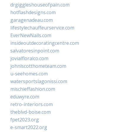
drgiggleshouseofpain.com
hotflashdesigns.com
garagenadeau.com
lifestylechauffeurservice.com
EverNewNails.com
insideoutdecoratingcentre.com
salvatoresinpoint.com
jovialfloralco.com
johnlscotthometeam.com
u-seehomes.com
watersportslagonissi.com
mischieffashion.com
eduwyre.com
retro-interiors.com
theblvd-boise.com
fpet2023.org
e-smart2022.org