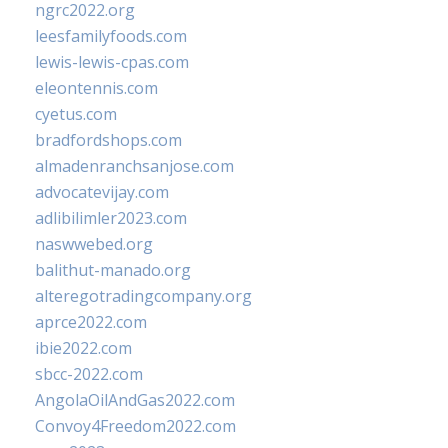
ngrc2022.org
leesfamilyfoods.com
lewis-lewis-cpas.com
eleontennis.com
cyetus.com
bradfordshops.com
almadenranchsanjose.com
advocatevijay.com
adlibilimler2023.com
naswwebed.org
balithut-manado.org
alteregotradingcompany.org
aprce2022.com
ibie2022.com
sbcc-2022.com
AngolaOilAndGas2022.com
Convoy4Freedom2022.com