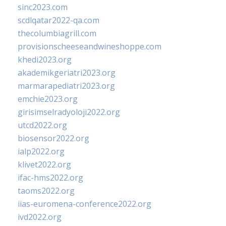
sinc2023.com
scdlqatar2022-qa.com
thecolumbiagrill.com
provisionscheeseandwineshoppe.com
khedi2023.org
akademikgeriatri2023.org
marmarapediatri2023.org
emchie2023.org
girisimselradyoloji2022.org
utcd2022.org
biosensor2022.org
ialp2022.org
klivet2022.org
ifac-hms2022.org
taoms2022.org
iias-euromena-conference2022.org
ivd2022.org