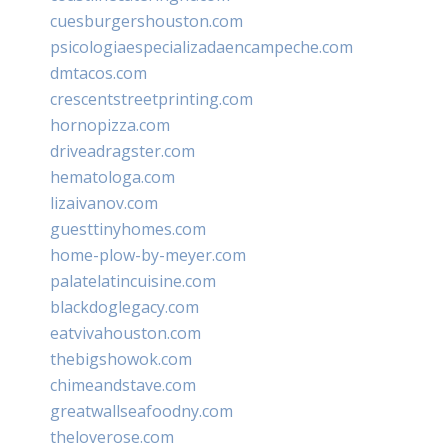
cuesburgershouston.com
psicologiaespecializadaencampeche.com
dmtacos.com
crescentstreetprinting.com
hornopizza.com
driveadragster.com
hematologa.com
lizaivanov.com
guesttinyhomes.com
home-plow-by-meyer.com
palatelatincuisine.com
blackdoglegacy.com
eatvivahouston.com
thebigshowok.com
chimeandstave.com
greatwallseafoodny.com
theloverose.com