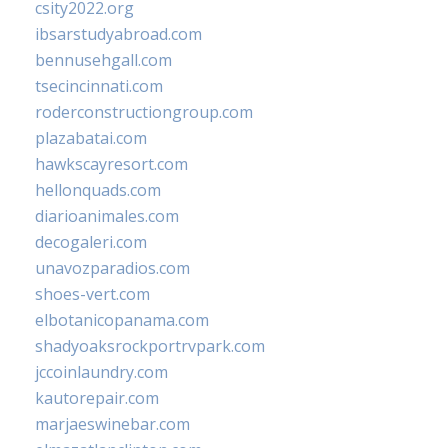
csity2022.org
ibsarstudyabroad.com
bennusehgall.com
tsecincinnati.com
roderconstructiongroup.com
plazabatai.com
hawkscayresort.com
hellonquads.com
diarioanimales.com
decogaleri.com
unavozparadios.com
shoes-vert.com
elbotanicopanama.com
shadyoaksrockportrvpark.com
jccoinlaundry.com
kautorepair.com
marjaeswinebar.com