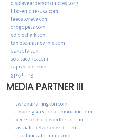
displaygardenonsuncrest.org
bbq-empire-usa.com
feedstoreva.com
drogopets.com
ediblechalk.com
tabletennisnearme.com
oaksofa.com
soultacohtx.com
capishcaps.com
gpsyfl.org
MEDIA PARTNER III
vwrepairarlington.com
cleaningservicebaltimore-md.com
beckslandscapeandfence.com
vistaaltadelveramendi.com
coastlinecateringnc.com