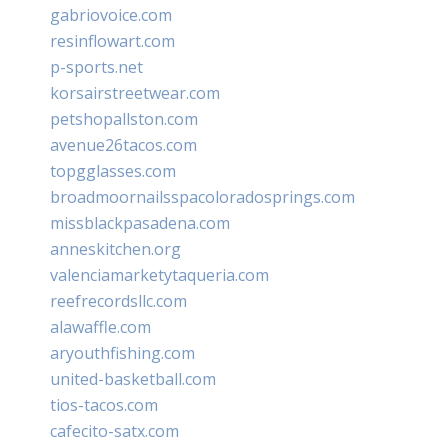
gabriovoice.com
resinflowart.com
p-sports.net
korsairstreetwear.com
petshopallston.com
avenue26tacos.com
topgglasses.com
broadmoornailsspacoloradosprings.com
missblackpasadena.com
anneskitchen.org
valenciamarketytaqueria.com
reefrecordsllc.com
alawaffle.com
aryouthfishing.com
united-basketball.com
tios-tacos.com
cafecito-satx.com