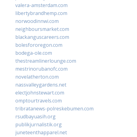
valera-amsterdam.com
libertybrandhemp.com
norwoodinnwi.com
neighboursmarket.com
blackanguscareers.com
bolesfororegon.com
bodega-ole.com
thestreamlinerlounge.com
mestrinorubanofc.com
novelatherton.com
nassvalleygardens.net
electjohnstewart.com
omptourtravels.com
tribratanews-polreskebumen.com
rsudbayuasih.org
publikjurnalistik.org
juneteenthapparel.net