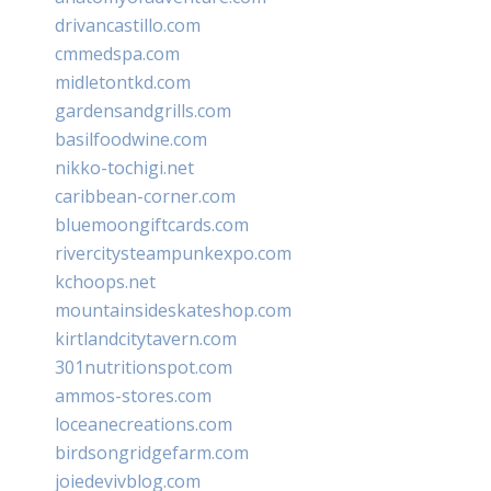
drivancastillo.com
cmmedspa.com
midletontkd.com
gardensandgrills.com
basilfoodwine.com
nikko-tochigi.net
caribbean-corner.com
bluemoongiftcards.com
rivercitysteampunkexpo.com
kchoops.net
mountainsideskateshop.com
kirtlandcitytavern.com
301nutritionspot.com
ammos-stores.com
loceanecreations.com
birdsongridgefarm.com
joiedevivblog.com