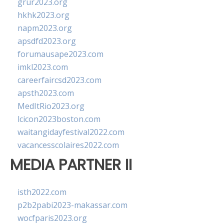
grur2023.org
hkhk2023.org
napm2023.org
apsdfd2023.org
forumausape2023.com
imkl2023.com
careerfaircsd2023.com
apsth2023.com
MedItRio2023.org
lcicon2023boston.com
waitangidayfestival2022.com
vacancesscolaires2022.com
MEDIA PARTNER II
isth2022.com
p2b2pabi2023-makassar.com
wocfparis2023.org