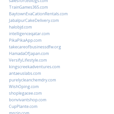
salesforceblogs.com
TrainGames365.com
BaytownEvaCationRentals.com
JabalpurCakeDelivery.com
halobjd.com
intelligenceqatar.com
PikaPikaApp.com
takecareofbusinessdfw.org
HamadaOfJapan.com
VersifyLifestyle.com
kingscreekadventures.com
antaeuslabs.com
purelycleanchemdry.com
WishOping.com
shoplegacee.com
bonvivantshop.com
CupPlante.com
mpzin.com