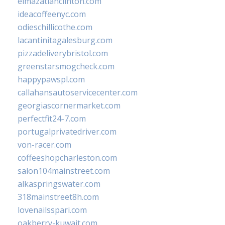
elmazatlanclinton.com
ideacoffeenyc.com
odieschillicothe.com
lacantinitagalesburg.com
pizzadeliverybristol.com
greenstarsmogcheck.com
happypawspl.com
callahansautoservicecenter.com
georgiascornermarket.com
perfectfit24-7.com
portugalprivatedriver.com
von-racer.com
coffeeshopcharleston.com
salon104mainstreet.com
alkaspringswater.com
318mainstreet8h.com
lovenailsspari.com
oakberry-kuwait.com