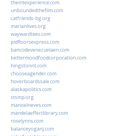
theintexperience.com
unboundedthefilm.com
catfriends-bg.org
marianlives.org
waywardtees.com
pidfloorsexpress.com
bancodevenezuelaen.com
bettermoodfoodcorporation.com
hingstonnt.com
chooseagender.com
hoverboardssale.com
alaskapolitics.com
stsmp.org
manoelneves.com
mandelaeffectlibrary.com
roselynns.com
balanceyoganj.com