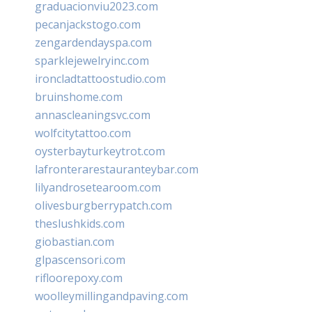
graduacionviu2023.com
pecanjackstogo.com
zengardendayspa.com
sparklejewelryinc.com
ironcladtattoostudio.com
bruinshome.com
annascleaningsvc.com
wolfcitytattoo.com
oysterbayturkeytrot.com
lafronterarestauranteybar.com
lilyandrosetearoom.com
olivesburgberrypatch.com
theslushkids.com
giobastian.com
glpascensori.com
rifloorepoxy.com
woolleymillingandpaving.com