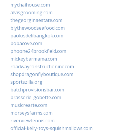
mychaihouse.com
alvisgrooming.com
thegeorginaestate.com
blythewoodseafood.com
paolosdelibangkok.com
bobacove.com
phoone24brookfield.com
mickeybarmama.com
roadwayconstructioninc.com
shopdragonflyboutique.com
sportszilla.org
batchprovisionsbar.com
brasserie-gobette.com
musicrearte.com
morseysfarms.com
riverviewtennis.com
official-kelly-toys-squishmallows.com