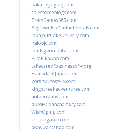
balanceyoganj.com
salesforceblogs.com
TrainGames365.com
BaytownEvaCationRentals.com
JabalpurCakeDelivery.com
halobjd.com
intelligenceqatar.com
PikaPikaApp.com
takecareofbusinessdfw.org
HamadaOfJapan.com
VersifyLifestyle.com
kingscreekadventures.com
antaeuslabs.com
purelycleanchemdry.com
WishOping.com
shoplegacee.com
bonvivantshop.com