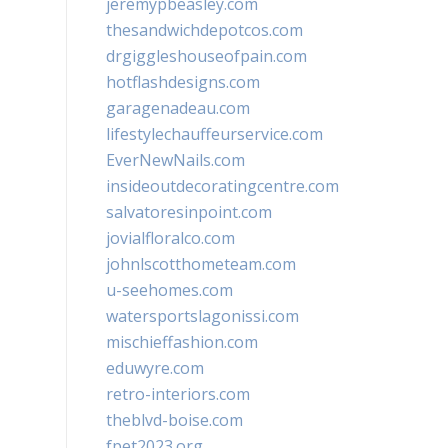
jeremypbeasley.com
thesandwichdepotcos.com
drgiggleshouseofpain.com
hotflashdesigns.com
garagenadeau.com
lifestylechauffeurservice.com
EverNewNails.com
insideoutdecoratingcentre.com
salvatoresinpoint.com
jovialfloralco.com
johnlscotthometeam.com
u-seehomes.com
watersportslagonissi.com
mischieffashion.com
eduwyre.com
retro-interiors.com
theblvd-boise.com
fpet2023.org