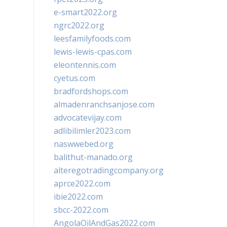
e-smart2022.org
ngrc2022.org
leesfamilyfoods.com
lewis-lewis-cpas.com
eleontennis.com
cyetus.com
bradfordshops.com
almadenranchsanjose.com
advocatevijay.com
adlibilimler2023.com
naswwebed.org
balithut-manado.org
alteregotradingcompany.org
aprce2022.com
ibie2022.com
sbcc-2022.com
AngolaOilAndGas2022.com