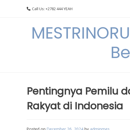
Skip
Call Us: +2782 444 YEAH
to
content
MESTRINORU
Be
Pentingnya Pemilu 
Rakyat di Indonesia
Posted on
December 26, 2024
by
adminmes