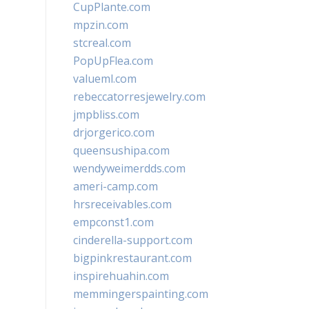
CupPlante.com
mpzin.com
stcreal.com
PopUpFlea.com
valueml.com
rebeccatorresjewelry.com
jmpbliss.com
drjorgerico.com
queensushipa.com
wendyweimerdds.com
ameri-camp.com
hrsreceivables.com
empconst1.com
cinderella-support.com
bigpinkrestaurant.com
inspirehuahin.com
memmingerspainting.com