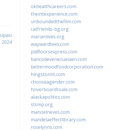
okhealthcareers.com
theintexperience.com
unboundedthefilm.com
catfriends-bg.org
sipasi
marianlives.org
g 2024
waywardtees.com
pidfloorsexpress.com
bancodevenezuelaen.com
bettermoodfoodcorporation.com
hingstonnt.com
chooseagender.com
hoverboardssale.com
alaskapolitics.com
stsmp.org
manoelneves.com
mandelaeffectlibrary.com
roselynns.com