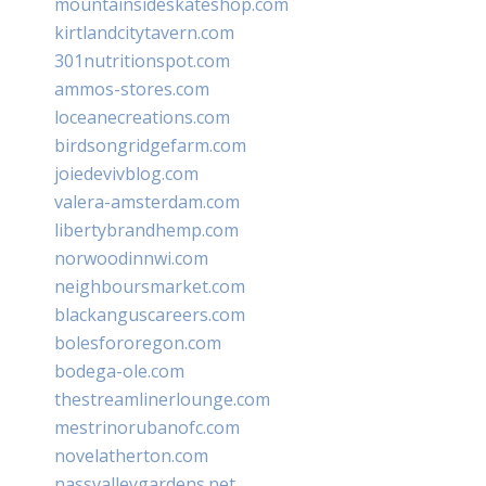
mountainsideskateshop.com
kirtlandcitytavern.com
301nutritionspot.com
ammos-stores.com
loceanecreations.com
birdsongridgefarm.com
joiedevivblog.com
valera-amsterdam.com
libertybrandhemp.com
norwoodinnwi.com
neighboursmarket.com
blackanguscareers.com
bolesfororegon.com
bodega-ole.com
thestreamlinerlounge.com
mestrinorubanofc.com
novelatherton.com
nassvalleygardens.net