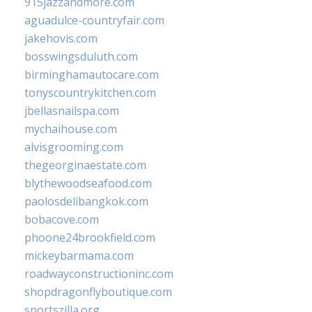
915jazzandmore.com
aguadulce-countryfair.com
jakehovis.com
bosswingsduluth.com
birminghamautocare.com
tonyscountrykitchen.com
jbellasnailspa.com
mychaihouse.com
alvisgrooming.com
thegeorginaestate.com
blythewoodseafood.com
paolosdelibangkok.com
bobacove.com
phoone24brookfield.com
mickeybarmama.com
roadwayconstructioninc.com
shopdragonflyboutique.com
sportszilla.org