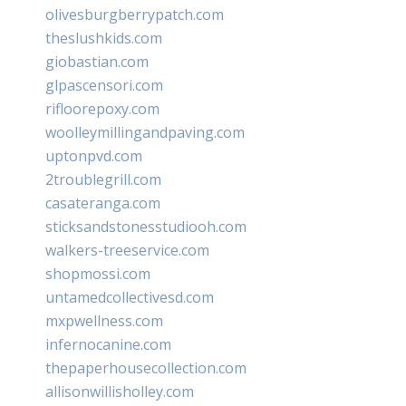
olivesburgberrypatch.com
theslushkids.com
giobastian.com
glpascensori.com
rifloorepoxy.com
woolleymillingandpaving.com
uptonpvd.com
2troublegrill.com
casateranga.com
sticksandstonesstudiooh.com
walkers-treeservice.com
shopmossi.com
untamedcollectivesd.com
mxpwellness.com
infernocanine.com
thepaperhousecollection.com
allisonwillisholley.com