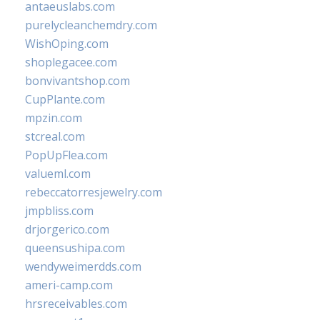
antaeuslabs.com
purelycleanchemdry.com
WishOping.com
shoplegacee.com
bonvivantshop.com
CupPlante.com
mpzin.com
stcreal.com
PopUpFlea.com
valueml.com
rebeccatorresjewelry.com
jmpbliss.com
drjorgerico.com
queensushipa.com
wendyweimerdds.com
ameri-camp.com
hrsreceivables.com