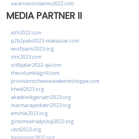
vacancesscolaires2022.com
MEDIA PARTNER II
isth2022.com
p2b2pabi2023-makassar.com
wocfparis2023.org
sinc2023.com
scdlqatar2022-qa.com
thecolumbiagrill.com
provisionscheeseandwineshoppe.com
khedi2023.org
akademikgeriatri2023.org
marmarapediatri2023.org
emchie2023.org
girisimselradyoloji2022.org
utcd2022.org
biosensor2022.org