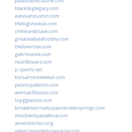
palatelatincuisine.com
blackdoglegacy.com
eatvivahouston.com
thebigshowok.com
chimeandstave.com
greatwallseafoodny.com
theloverose.com
gabriovoice.com
resinflowart.com
p-sports.net
korsairstreetwear.com
petshopallston.com
avenue26tacos.com
topgglasses.com
broadmoornailsspacoloradosprings.com
missblackpasadena.com
anneskitchen.org
valenciamarketytaqueria.com