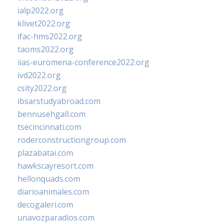
ialp2022.org
klivet2022.org
ifac-hms2022.org
taoms2022.org
iias-euromena-conference2022.org
ivd2022.org
csity2022.org
ibsarstudyabroad.com
bennusehgall.com
tsecincinnati.com
roderconstructiongroup.com
plazabatai.com
hawkscayresort.com
hellonquads.com
diarioanimales.com
decogaleri.com
unavozparadios.com