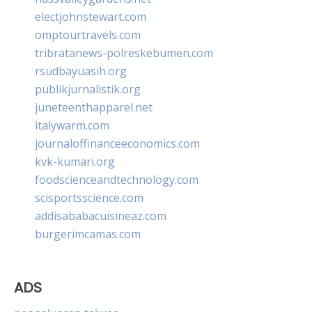
electjohnstewart.com
omptourtravels.com
tribratanews-polreskebumen.com
rsudbayuasih.org
publikjurnalistik.org
juneteenthapparel.net
italywarm.com
journaloffinanceeconomics.com
kvk-kumari.org
foodscienceandtechnology.com
scisportsscience.com
addisababacuisineaz.com
burgerimcamas.com
ADS