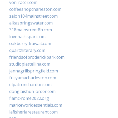
von-racer.com
coffeeshopcharleston.com
salon104mainstreet.com
alkaspringswater.com
318mainstreet8h.com
lovenailsspari.com
oakberry-kuwait.com
quartzliterary.com
friendsofbroderickpark.com
studiopiattellina.com
jannagrillspringfield.com
fujiyamacharleston.com
elpatronchardon.com
donglaishun-order.com
fiamc-rome2022.org
mariceworldessentials.com
lafisheriarestaurant.com