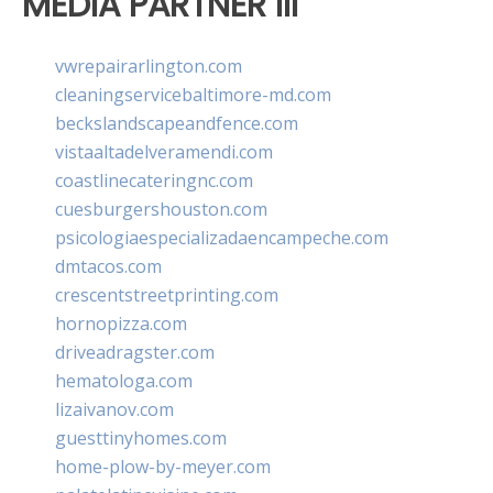
MEDIA PARTNER III
vwrepairarlington.com
cleaningservicebaltimore-md.com
beckslandscapeandfence.com
vistaaltadelveramendi.com
coastlinecateringnc.com
cuesburgershouston.com
psicologiaespecializadaencampeche.com
dmtacos.com
crescentstreetprinting.com
hornopizza.com
driveadragster.com
hematologa.com
lizaivanov.com
guesttinyhomes.com
home-plow-by-meyer.com