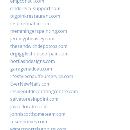
empconst1.com
cinderella-support.com
bigpinkrestaurant.com
inspirehuahin.com
memmingerspainting.com
jeremypbeasley.com
thesandwichdepotcos.com
drgiggleshouseofpain.com
hotflashdesigns.com
garagenadeau.com
lifestylechauffeurservice.com
EverNewNails.com
insideoutdecoratingcentre.com
salvatoresinpoint.com
jovialfloralco.com
johnlscotthometeam.com
u-seehomes.com
watersportslagonissi.com