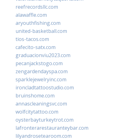
reefrecordsllc.com
alawaffle.com
aryouthfishing.com
united-basketball.com
tios-tacos.com
cafecito-satx.com
graduacionviu2023.com
pecanjackstogo.com
zengardendayspa.com
sparklejewelryinc.com
ironcladtattoostudio.com
bruinshome.com
annascleaningsvc.com
wolfcitytattoo.com
oysterbayturkeytrot.com
lafronterarestauranteybar.com
lilyandrosetearoom.com