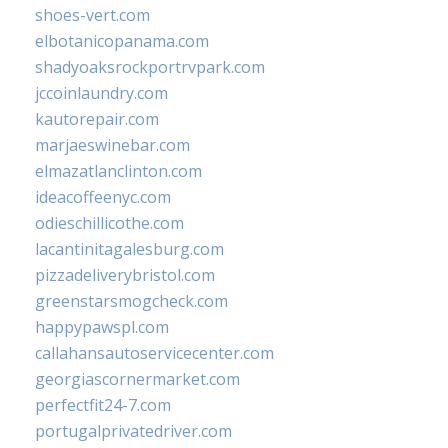
shoes-vert.com
elbotanicopanama.com
shadyoaksrockportrvpark.com
jccoinlaundry.com
kautorepair.com
marjaeswinebar.com
elmazatlanclinton.com
ideacoffeenyc.com
odieschillicothe.com
lacantinitagalesburg.com
pizzadeliverybristol.com
greenstarsmogcheck.com
happypawspl.com
callahansautoservicecenter.com
georgiascornermarket.com
perfectfit24-7.com
portugalprivatedriver.com