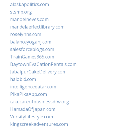
alaskapolitics.com
stsmp.org
manoelneves.com
mandelaeffectlibrary.com
roselynns.com
balanceyoganj.com
salesforceblogs.com
TrainGames365.com
BaytownEvaCationRentals.com
JabalpurCakeDelivery.com
halobjd.com
intelligenceqatar.com
PikaPikaApp.com
takecareofbusinessdfw.org
HamadaOfJapan.com
VersifyLifestyle.com
kingscreekadventures.com