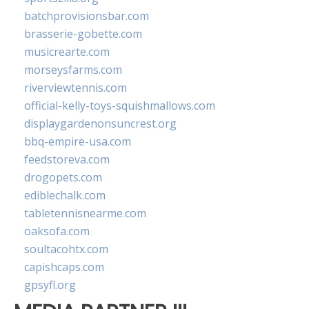
batchprovisionsbar.com
brasserie-gobette.com
musicrearte.com
morseysfarms.com
riverviewtennis.com
official-kelly-toys-squishmallows.com
displaygardenonsuncrest.org
bbq-empire-usa.com
feedstoreva.com
drogopets.com
ediblechalk.com
tabletennisnearme.com
oaksofa.com
soultacohtx.com
capishcaps.com
gpsyfl.org