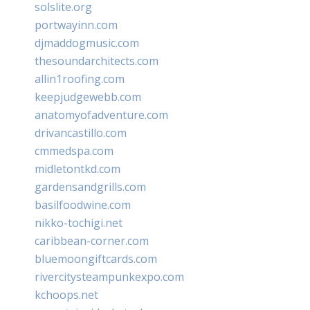
solslite.org
portwayinn.com
djmaddogmusic.com
thesoundarchitects.com
allin1roofing.com
keepjudgewebb.com
anatomyofadventure.com
drivancastillo.com
cmmedspa.com
midletontkd.com
gardensandgrills.com
basilfoodwine.com
nikko-tochigi.net
caribbean-corner.com
bluemoongiftcards.com
rivercitysteampunkexpo.com
kchoops.net