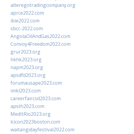
alteregotradingcompany.org
aprce2022.com
ibie2022.com
sbcc-2022.com
AngolaOilAndGas2022.com
Convoy4Freedom2022.com
grur2023.org
hkhk2023.org
napm2023.org
apsdfd2023.org
forumausape2023.com
imkl2023.com
careerfaircsd2023.com
apsth2023.com
MedItRio2023.org
lcicon2023boston.com
waitangidayfestival2022.com