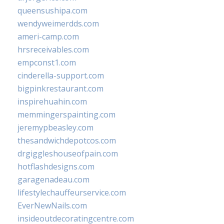
queensushipa.com
wendyweimerdds.com
ameri-camp.com
hrsreceivables.com
empconst1.com
cinderella-support.com
bigpinkrestaurant.com
inspirehuahin.com
memmingerspainting.com
jeremypbeasley.com
thesandwichdepotcos.com
drgiggleshouseofpain.com
hotflashdesigns.com
garagenadeau.com
lifestylechauffeurservice.com
EverNewNails.com
insideoutdecoratingcentre.com