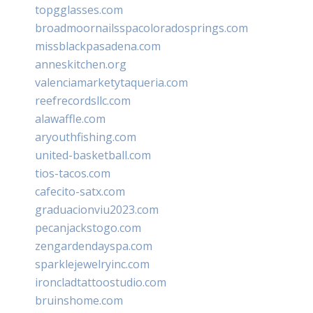
topgglasses.com
broadmoornailsspacoloradosprings.com
missblackpasadena.com
anneskitchen.org
valenciamarketytaqueria.com
reefrecordsllc.com
alawaffle.com
aryouthfishing.com
united-basketball.com
tios-tacos.com
cafecito-satx.com
graduacionviu2023.com
pecanjackstogo.com
zengardendayspa.com
sparklejewelryinc.com
ironcladtattoostudio.com
bruinshome.com