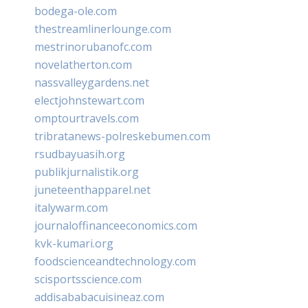
bodega-ole.com
thestreamlinerlounge.com
mestrinorubanofc.com
novelatherton.com
nassvalleygardens.net
electjohnstewart.com
omptourtravels.com
tribratanews-polreskebumen.com
rsudbayuasih.org
publikjurnalistik.org
juneteenthapparel.net
italywarm.com
journaloffinanceeconomics.com
kvk-kumari.org
foodscienceandtechnology.com
scisportsscience.com
addisababacuisineaz.com