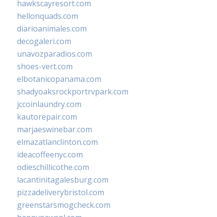
hawkscayresort.com
hellonquads.com
diarioanimales.com
decogaleri.com
unavozparadios.com
shoes-vert.com
elbotanicopanama.com
shadyoaksrockportrvpark.com
jccoinlaundry.com
kautorepair.com
marjaeswinebar.com
elmazatlanclinton.com
ideacoffeenyc.com
odieschillicothe.com
lacantinitagalesburg.com
pizzadeliverybristol.com
greenstarsmogcheck.com