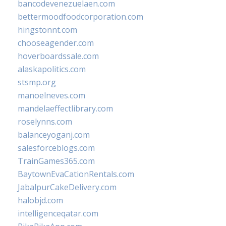
bancodevenezuelaen.com
bettermoodfoodcorporation.com
hingstonnt.com
chooseagender.com
hoverboardssale.com
alaskapolitics.com
stsmp.org
manoelneves.com
mandelaeffectlibrary.com
roselynns.com
balanceyoganj.com
salesforceblogs.com
TrainGames365.com
BaytownEvaCationRentals.com
JabalpurCakeDelivery.com
halobjd.com
intelligenceqatar.com