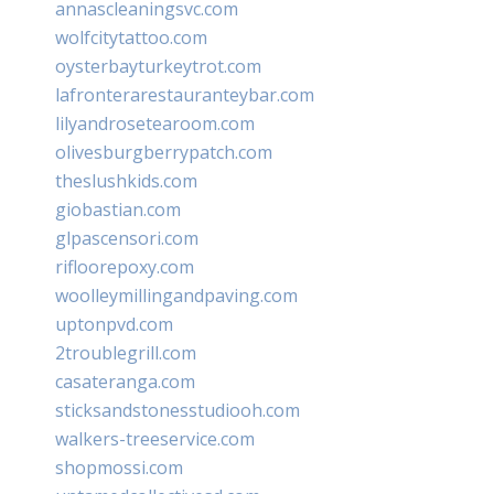
annascleaningsvc.com
wolfcitytattoo.com
oysterbayturkeytrot.com
lafronterarestauranteybar.com
lilyandrosetearoom.com
olivesburgberrypatch.com
theslushkids.com
giobastian.com
glpascensori.com
rifloorepoxy.com
woolleymillingandpaving.com
uptonpvd.com
2troublegrill.com
casateranga.com
sticksandstonesstudiooh.com
walkers-treeservice.com
shopmossi.com