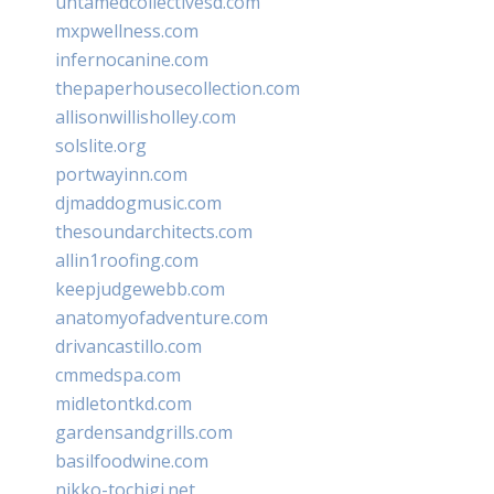
untamedcollectivesd.com
mxpwellness.com
infernocanine.com
thepaperhousecollection.com
allisonwillisholley.com
solslite.org
portwayinn.com
djmaddogmusic.com
thesoundarchitects.com
allin1roofing.com
keepjudgewebb.com
anatomyofadventure.com
drivancastillo.com
cmmedspa.com
midletontkd.com
gardensandgrills.com
basilfoodwine.com
nikko-tochigi.net