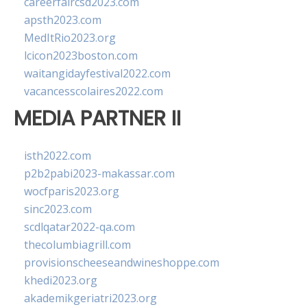
careerfaircsd2023.com
apsth2023.com
MedItRio2023.org
lcicon2023boston.com
waitangidayfestival2022.com
vacancesscolaires2022.com
MEDIA PARTNER II
isth2022.com
p2b2pabi2023-makassar.com
wocfparis2023.org
sinc2023.com
scdlqatar2022-qa.com
thecolumbiagrill.com
provisionscheeseandwineshoppe.com
khedi2023.org
akademikgeriatri2023.org