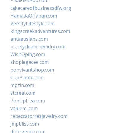
PikaPikaApp.com
takecareofbusinessdfw.org
HamadaOfJapan.com
VersifyLifestyle.com
kingscreekadventures.com
antaeuslabs.com
purelycleanchemdry.com
WishOping.com
shoplegacee.com
bonvivantshop.com
CupPlante.com
mpzin.com
stcreal.com
PopUpFlea.com
valueml.com
rebeccatorresjewelry.com
jmpbliss.com
drjorgerico.com