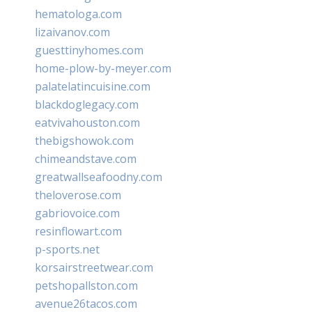
hematologa.com
lizaivanov.com
guesttinyhomes.com
home-plow-by-meyer.com
palatelatincuisine.com
blackdoglegacy.com
eatvivahouston.com
thebigshowok.com
chimeandstave.com
greatwallseafoodny.com
theloverose.com
gabriovoice.com
resinflowart.com
p-sports.net
korsairstreetwear.com
petshopallston.com
avenue26tacos.com