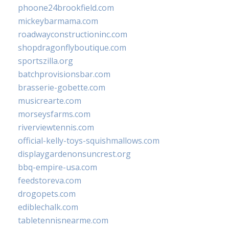
phoone24brookfield.com
mickeybarmama.com
roadwayconstructioninc.com
shopdragonflyboutique.com
sportszilla.org
batchprovisionsbar.com
brasserie-gobette.com
musicrearte.com
morseysfarms.com
riverviewtennis.com
official-kelly-toys-squishmallows.com
displaygardenonsuncrest.org
bbq-empire-usa.com
feedstoreva.com
drogopets.com
ediblechalk.com
tabletennisnearme.com