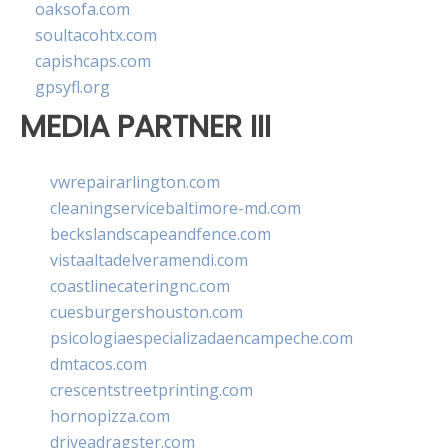
oaksofa.com
soultacohtx.com
capishcaps.com
gpsyfl.org
MEDIA PARTNER III
vwrepairarlington.com
cleaningservicebaltimore-md.com
beckslandscapeandfence.com
vistaaltadelveramendi.com
coastlinecateringnc.com
cuesburgershouston.com
psicologiaespecializadaencampeche.com
dmtacos.com
crescentstreetprinting.com
hornopizza.com
driveadragster.com