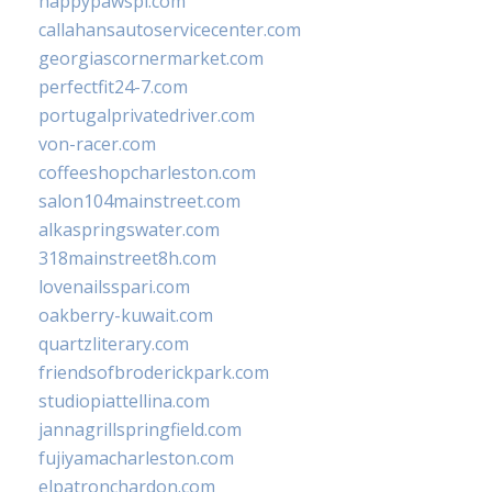
happypawspl.com
callahansautoservicecenter.com
georgiascornermarket.com
perfectfit24-7.com
portugalprivatedriver.com
von-racer.com
coffeeshopcharleston.com
salon104mainstreet.com
alkaspringswater.com
318mainstreet8h.com
lovenailsspari.com
oakberry-kuwait.com
quartzliterary.com
friendsofbroderickpark.com
studiopiattellina.com
jannagrillspringfield.com
fujiyamacharleston.com
elpatronchardon.com