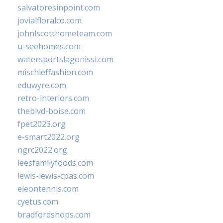
salvatoresinpoint.com
jovialfloralco.com
johnlscotthometeam.com
u-seehomes.com
watersportslagonissi.com
mischieffashion.com
eduwyre.com
retro-interiors.com
theblvd-boise.com
fpet2023.org
e-smart2022.org
ngrc2022.org
leesfamilyfoods.com
lewis-lewis-cpas.com
eleontennis.com
cyetus.com
bradfordshops.com