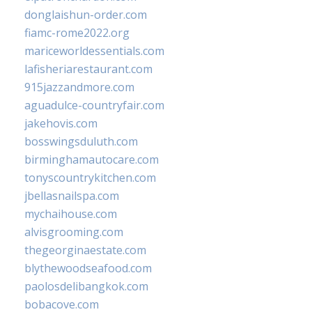
donglaishun-order.com
fiamc-rome2022.org
mariceworldessentials.com
lafisheriarestaurant.com
915jazzandmore.com
aguadulce-countryfair.com
jakehovis.com
bosswingsduluth.com
birminghamautocare.com
tonyscountrykitchen.com
jbellasnailspa.com
mychaihouse.com
alvisgrooming.com
thegeorginaestate.com
blythewoodseafood.com
paolosdelibangkok.com
bobacove.com