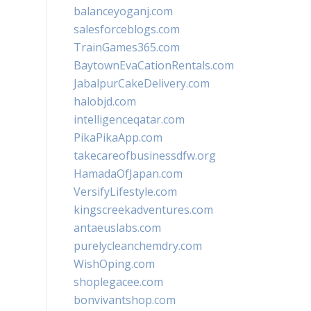
balanceyoganj.com
salesforceblogs.com
TrainGames365.com
BaytownEvaCationRentals.com
JabalpurCakeDelivery.com
halobjd.com
intelligenceqatar.com
PikaPikaApp.com
takecareofbusinessdfw.org
HamadaOfJapan.com
VersifyLifestyle.com
kingscreekadventures.com
antaeuslabs.com
purelycleanchemdry.com
WishOping.com
shoplegacee.com
bonvivantshop.com