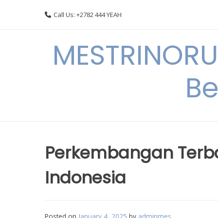
Skip
Call Us: +2782 444 YEAH
to
content
MESTRINORU
Be
Perkembangan Terbar
Indonesia
Posted on
January 4, 2025
by
adminmes