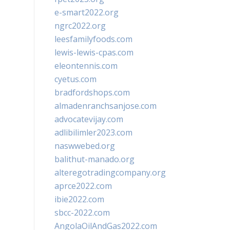
e-smart2022.org
ngrc2022.org
leesfamilyfoods.com
lewis-lewis-cpas.com
eleontennis.com
cyetus.com
bradfordshops.com
almadenranchsanjose.com
advocatevijay.com
adlibilimler2023.com
naswwebed.org
balithut-manado.org
alteregotradingcompany.org
aprce2022.com
ibie2022.com
sbcc-2022.com
AngolaOilAndGas2022.com