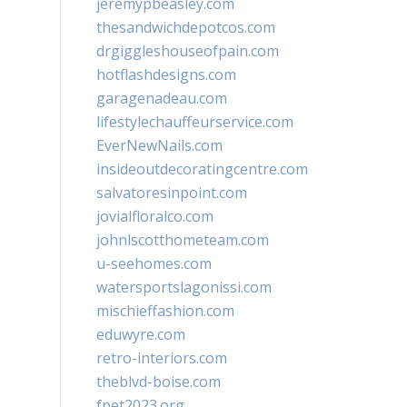
jeremypbeasley.com
thesandwichdepotcos.com
drgiggleshouseofpain.com
hotflashdesigns.com
garagenadeau.com
lifestylechauffeurservice.com
EverNewNails.com
insideoutdecoratingcentre.com
salvatoresinpoint.com
jovialfloralco.com
johnlscotthometeam.com
u-seehomes.com
watersportslagonissi.com
mischieffashion.com
eduwyre.com
retro-interiors.com
theblvd-boise.com
fpet2023.org