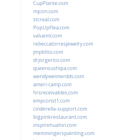
CupPlante.com
mpzin.com
stcreal.com
PopUpFlea.com
valueml.com
rebeccatorresjewelry.com
jmpbliss.com
drjorgerico.com
queensushipa.com
wendyweimerdds.com
ameri-camp.com
hrsreceivables.com
empconst1.com
cinderella-support.com
bigpinkrestaurant.com
inspirehuahin.com
memmingerspainting.com