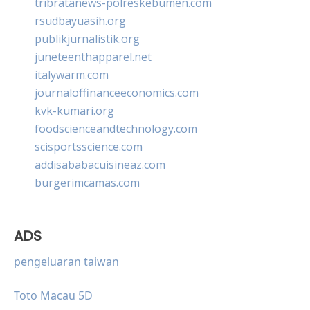
tribratanews-polreskebumen.com
rsudbayuasih.org
publikjurnalistik.org
juneteenthapparel.net
italywarm.com
journaloffinanceeconomics.com
kvk-kumari.org
foodscienceandtechnology.com
scisportsscience.com
addisababacuisineaz.com
burgerimcamas.com
ADS
pengeluaran taiwan
Toto Macau 5D