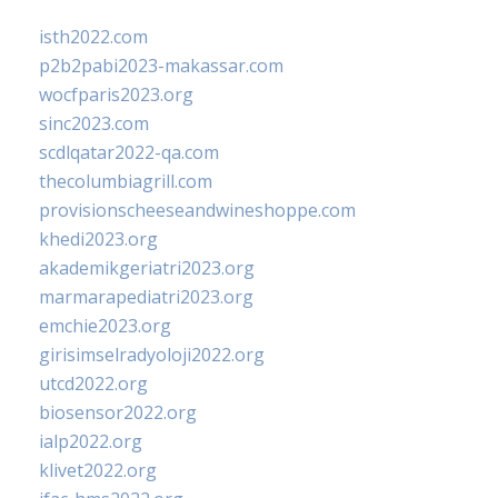
isth2022.com
p2b2pabi2023-makassar.com
wocfparis2023.org
sinc2023.com
scdlqatar2022-qa.com
thecolumbiagrill.com
provisionscheeseandwineshoppe.com
khedi2023.org
akademikgeriatri2023.org
marmarapediatri2023.org
emchie2023.org
girisimselradyoloji2022.org
utcd2022.org
biosensor2022.org
ialp2022.org
klivet2022.org