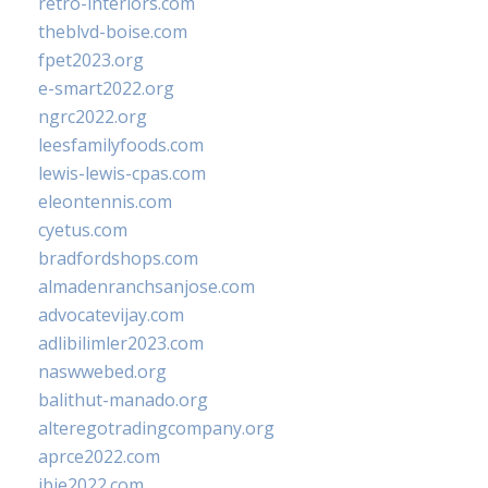
retro-interiors.com
theblvd-boise.com
fpet2023.org
e-smart2022.org
ngrc2022.org
leesfamilyfoods.com
lewis-lewis-cpas.com
eleontennis.com
cyetus.com
bradfordshops.com
almadenranchsanjose.com
advocatevijay.com
adlibilimler2023.com
naswwebed.org
balithut-manado.org
alteregotradingcompany.org
aprce2022.com
ibie2022.com