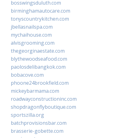
bosswingsduluth.com
birminghamautocare.com
tonyscountrykitchen.com
jbellasnailspa.com
mychaihouse.com
alvisgrooming.com
thegeorginaestate.com
blythewoodseafood.com
paolosdelibangkok.com
bobacove.com
phoone24brookfield.com
mickeybarmama.com
roadwayconstructioninc.com
shopdragonflyboutique.com
sportszilla.org
batchprovisionsbar.com
brasserie-gobette.com