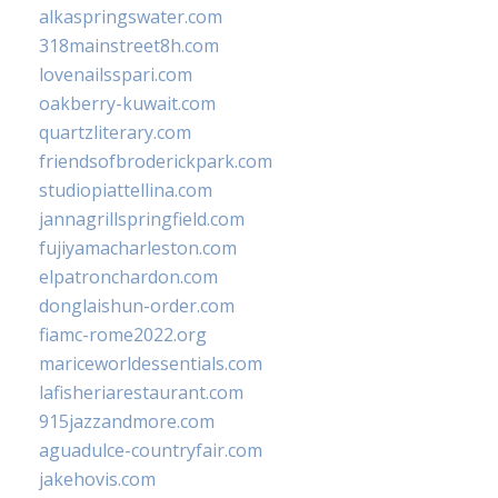
alkaspringswater.com
318mainstreet8h.com
lovenailsspari.com
oakberry-kuwait.com
quartzliterary.com
friendsofbroderickpark.com
studiopiattellina.com
jannagrillspringfield.com
fujiyamacharleston.com
elpatronchardon.com
donglaishun-order.com
fiamc-rome2022.org
mariceworldessentials.com
lafisheriarestaurant.com
915jazzandmore.com
aguadulce-countryfair.com
jakehovis.com