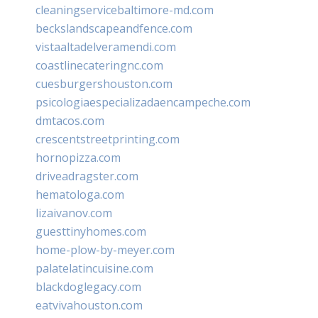
cleaningservicebaltimore-md.com
beckslandscapeandfence.com
vistaaltadelveramendi.com
coastlinecateringnc.com
cuesburgershouston.com
psicologiaespecializadaencampeche.com
dmtacos.com
crescentstreetprinting.com
hornopizza.com
driveadragster.com
hematologa.com
lizaivanov.com
guesttinyhomes.com
home-plow-by-meyer.com
palatelatincuisine.com
blackdoglegacy.com
eatvivahouston.com