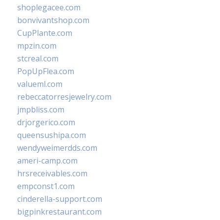
shoplegacee.com
bonvivantshop.com
CupPlante.com
mpzin.com
stcreal.com
PopUpFlea.com
valueml.com
rebeccatorresjewelry.com
jmpbliss.com
drjorgerico.com
queensushipa.com
wendyweimerdds.com
ameri-camp.com
hrsreceivables.com
empconst1.com
cinderella-support.com
bigpinkrestaurant.com