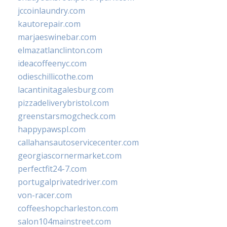
jccoinlaundry.com
kautorepair.com
marjaeswinebar.com
elmazatlanclinton.com
ideacoffeenyc.com
odieschillicothe.com
lacantinitagalesburg.com
pizzadeliverybristol.com
greenstarsmogcheck.com
happypawspl.com
callahansautoservicecenter.com
georgiascornermarket.com
perfectfit24-7.com
portugalprivatedriver.com
von-racer.com
coffeeshopcharleston.com
salon104mainstreet.com