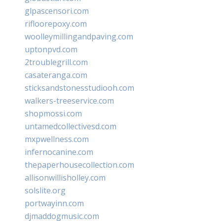
glpascensori.com
rifloorepoxy.com
woolleymillingandpaving.com
uptonpvd.com
2troublegrill.com
casateranga.com
sticksandstonesstudiooh.com
walkers-treeservice.com
shopmossi.com
untamedcollectivesd.com
mxpwellness.com
infernocanine.com
thepaperhousecollection.com
allisonwillisholley.com
solslite.org
portwayinn.com
djmaddogmusic.com