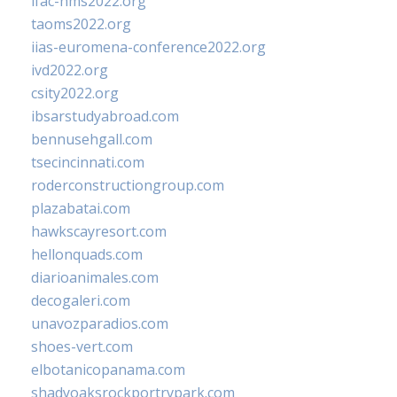
ifac-hms2022.org
taoms2022.org
iias-euromena-conference2022.org
ivd2022.org
csity2022.org
ibsarstudyabroad.com
bennusehgall.com
tsecincinnati.com
roderconstructiongroup.com
plazabatai.com
hawkscayresort.com
hellonquads.com
diarioanimales.com
decogaleri.com
unavozparadios.com
shoes-vert.com
elbotanicopanama.com
shadyoaksrockportrvpark.com