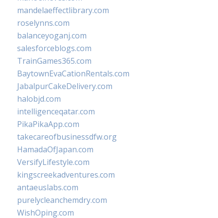
mandelaeffectlibrary.com
roselynns.com
balanceyoganj.com
salesforceblogs.com
TrainGames365.com
BaytownEvaCationRentals.com
JabalpurCakeDelivery.com
halobjd.com
intelligenceqatar.com
PikaPikaApp.com
takecareofbusinessdfw.org
HamadaOfJapan.com
VersifyLifestyle.com
kingscreekadventures.com
antaeuslabs.com
purelycleanchemdry.com
WishOping.com