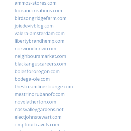
ammos-stores.com
loceanecreations.com
birdsongridgefarm.com
joiedevivblog.com
valera-amsterdam.com
libertybrandhemp.com
norwoodinnwi.com
neighboursmarket.com
blackanguscareers.com
bolesfororegon.com
bodega-ole.com
thestreamlinerlounge.com
mestrinorubanofc.com
novelatherton.com
nassvalleygardens.net
electjohnstewart.com
omptourtravels.com