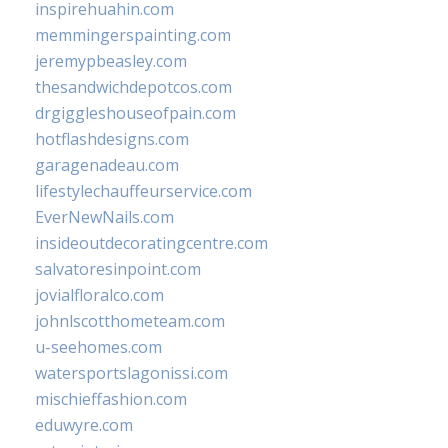
inspirehuahin.com
memmingerspainting.com
jeremypbeasley.com
thesandwichdepotcos.com
drgiggleshouseofpain.com
hotflashdesigns.com
garagenadeau.com
lifestylechauffeurservice.com
EverNewNails.com
insideoutdecoratingcentre.com
salvatoresinpoint.com
jovialfloralco.com
johnlscotthometeam.com
u-seehomes.com
watersportslagonissi.com
mischieffashion.com
eduwyre.com