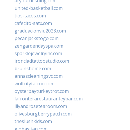
aryouthfishing.com
united-basketball.com
tios-tacos.com
cafecito-satx.com
graduacionviu2023.com
pecanjackstogo.com
zengardendayspa.com
sparklejewelryinc.com
ironcladtattoostudio.com
bruinshome.com
annascleaningsvc.com
wolfcitytattoo.com
oysterbayturkeytrot.com
lafronterarestauranteybar.com
lilyandrosetearoom.com
olivesburgberrypatch.com
theslushkids.com
giobastian.com