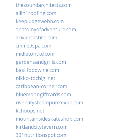
thesoundarchitects.com
allin1roofing.com
keepjudgewebb.com
anatomyofadventure.com
drivancastillo.com
cmmedspa.com
midletontkd.com
gardensandgrills.com
basilfoodwine.com
nikko-tochigi.net
caribbean-corner.com
bluemoongiftcards.com
rivercitysteampunkexpo.com
kchoops.net
mountainsideskateshop.com
kirtlandcitytavern.com
301nutritionspot.com