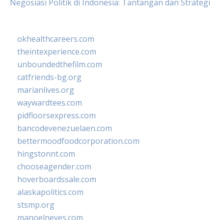
Negosiasi Politik di Indonesia: Tantangan dan Strategi
okhealthcareers.com
theintexperience.com
unboundedthefilm.com
catfriends-bg.org
marianlives.org
waywardtees.com
pidfloorsexpress.com
bancodevenezuelaen.com
bettermoodfoodcorporation.com
hingstonnt.com
chooseagender.com
hoverboardssale.com
alaskapolitics.com
stsmp.org
manoelneves.com