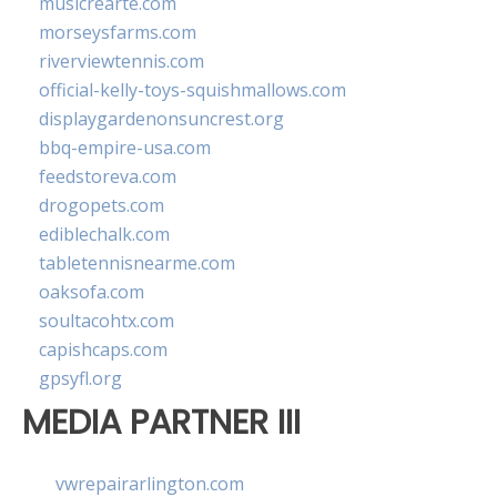
musicrearte.com
morseysfarms.com
riverviewtennis.com
official-kelly-toys-squishmallows.com
displaygardenonsuncrest.org
bbq-empire-usa.com
feedstoreva.com
drogopets.com
ediblechalk.com
tabletennisnearme.com
oaksofa.com
soultacohtx.com
capishcaps.com
gpsyfl.org
MEDIA PARTNER III
vwrepairarlington.com