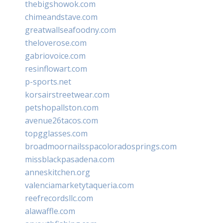
thebigshowok.com
chimeandstave.com
greatwallseafoodny.com
theloverose.com
gabriovoice.com
resinflowart.com
p-sports.net
korsairstreetwear.com
petshopallston.com
avenue26tacos.com
topgglasses.com
broadmoornailsspacoloradosprings.com
missblackpasadena.com
anneskitchen.org
valenciamarketytaqueria.com
reefrecordsllc.com
alawaffle.com