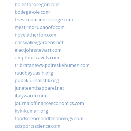
bolesfororegon.com
bodega-ole.com
thestreamlinerlounge.com
mestrinorubanofc.com
novelatherton.com
nassvalleygardens.net
electjohnstewart.com
omptourtravels.com
tribratanews-polreskebumen.com
rsudbayuasih.org
publikjurnalistik.org
juneteenthapparel.net
italywarm.com
journaloffinanceeconomics.com
kvk-kumari.org
foodscienceandtechnology.com
scisportsscience.com