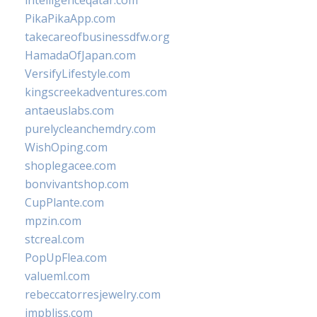
intelligenceqatar.com
PikaPikaApp.com
takecareofbusinessdfw.org
HamadaOfJapan.com
VersifyLifestyle.com
kingscreekadventures.com
antaeuslabs.com
purelycleanchemdry.com
WishOping.com
shoplegacee.com
bonvivantshop.com
CupPlante.com
mpzin.com
stcreal.com
PopUpFlea.com
valueml.com
rebeccatorresjewelry.com
jmpbliss.com