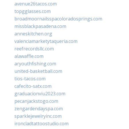
avenue26tacos.com
topgglasses.com
broadmoornailsspacoloradosprings.com
missblackpasadena.com
anneskitchen.org
valenciamarketytaqueria.com
reefrecordsllc.com
alawaffle.com
aryouthfishing.com
united-basketball.com
tios-tacos.com
cafecito-satx.com
graduacionviu2023.com
pecanjackstogo.com
zengardendayspa.com
sparklejewelryinc.com
ironcladtattoostudio.com