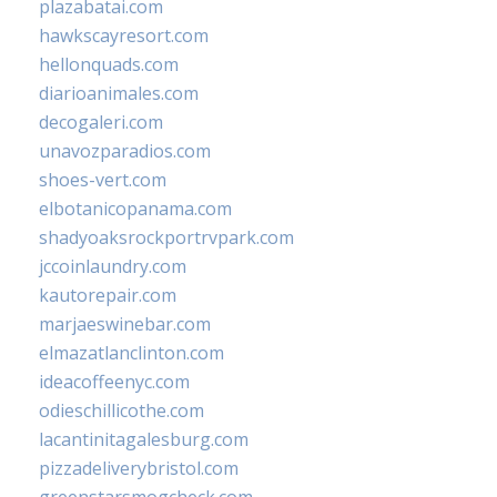
plazabatai.com
hawkscayresort.com
hellonquads.com
diarioanimales.com
decogaleri.com
unavozparadios.com
shoes-vert.com
elbotanicopanama.com
shadyoaksrockportrvpark.com
jccoinlaundry.com
kautorepair.com
marjaeswinebar.com
elmazatlanclinton.com
ideacoffeenyc.com
odieschillicothe.com
lacantinitagalesburg.com
pizzadeliverybristol.com