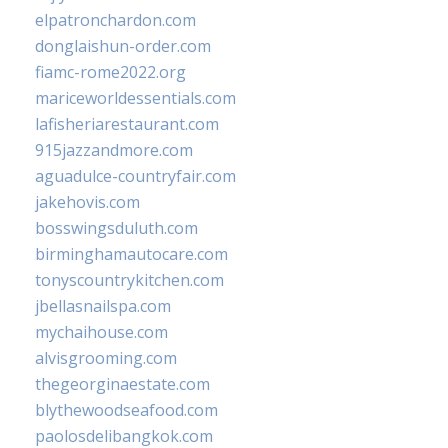
elpatronchardon.com
donglaishun-order.com
fiamc-rome2022.org
mariceworldessentials.com
lafisheriarestaurant.com
915jazzandmore.com
aguadulce-countryfair.com
jakehovis.com
bosswingsduluth.com
birminghamautocare.com
tonyscountrykitchen.com
jbellasnailspa.com
mychaihouse.com
alvisgrooming.com
thegeorginaestate.com
blythewoodseafood.com
paolosdelibangkok.com