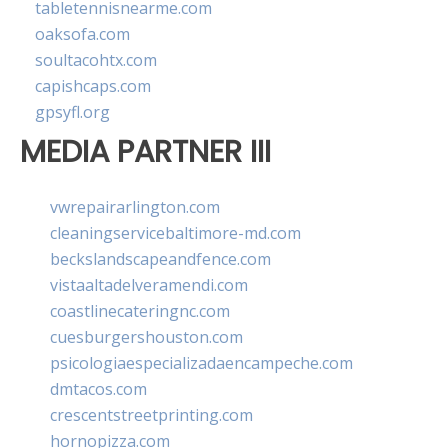
tabletennisnearme.com
oaksofa.com
soultacohtx.com
capishcaps.com
gpsyfl.org
MEDIA PARTNER III
vwrepairarlington.com
cleaningservicebaltimore-md.com
beckslandscapeandfence.com
vistaaltadelveramendi.com
coastlinecateringnc.com
cuesburgershouston.com
psicologiaespecializadaencampeche.com
dmtacos.com
crescentstreetprinting.com
hornopizza.com