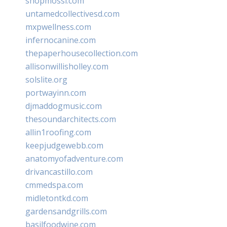
shopmossi.com
untamedcollectivesd.com
mxpwellness.com
infernocanine.com
thepaperhousecollection.com
allisonwillisholley.com
solslite.org
portwayinn.com
djmaddogmusic.com
thesoundarchitects.com
allin1roofing.com
keepjudgewebb.com
anatomyofadventure.com
drivancastillo.com
cmmedspa.com
midletontkd.com
gardensandgrills.com
basilfoodwine.com