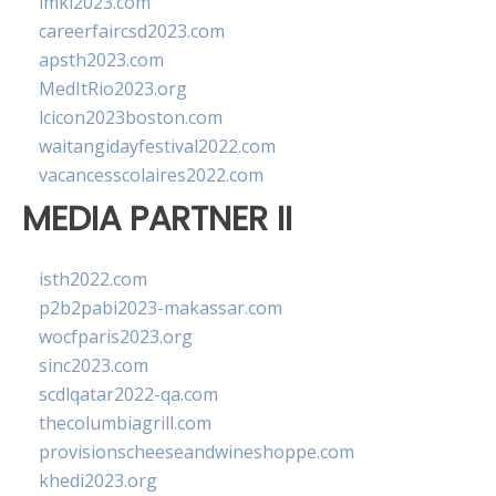
imkl2023.com
careerfaircsd2023.com
apsth2023.com
MedItRio2023.org
lcicon2023boston.com
waitangidayfestival2022.com
vacancesscolaires2022.com
MEDIA PARTNER II
isth2022.com
p2b2pabi2023-makassar.com
wocfparis2023.org
sinc2023.com
scdlqatar2022-qa.com
thecolumbiagrill.com
provisionscheeseandwineshoppe.com
khedi2023.org