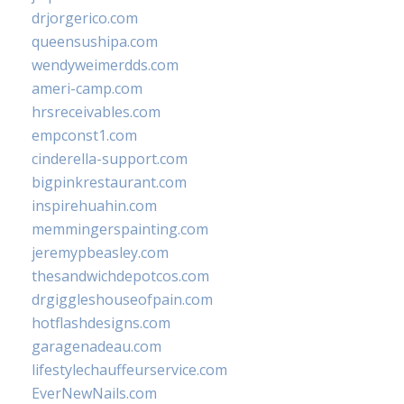
drjorgerico.com
queensushipa.com
wendyweimerdds.com
ameri-camp.com
hrsreceivables.com
empconst1.com
cinderella-support.com
bigpinkrestaurant.com
inspirehuahin.com
memmingerspainting.com
jeremypbeasley.com
thesandwichdepotcos.com
drgiggleshouseofpain.com
hotflashdesigns.com
garagenadeau.com
lifestylechauffeurservice.com
EverNewNails.com