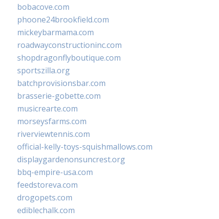
bobacove.com
phoone24brookfield.com
mickeybarmama.com
roadwayconstructioninc.com
shopdragonflyboutique.com
sportszilla.org
batchprovisionsbar.com
brasserie-gobette.com
musicrearte.com
morseysfarms.com
riverviewtennis.com
official-kelly-toys-squishmallows.com
displaygardenonsuncrest.org
bbq-empire-usa.com
feedstoreva.com
drogopets.com
ediblechalk.com