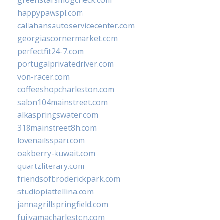
greenstarsmogcheck.com
happypawspl.com
callahansautoservicecenter.com
georgiascornermarket.com
perfectfit24-7.com
portugalprivatedriver.com
von-racer.com
coffeeshopcharleston.com
salon104mainstreet.com
alkaspringswater.com
318mainstreet8h.com
lovenailsspari.com
oakberry-kuwait.com
quartzliterary.com
friendsofbroderickpark.com
studiopiattellina.com
jannagrillspringfield.com
fujiyamacharleston.com