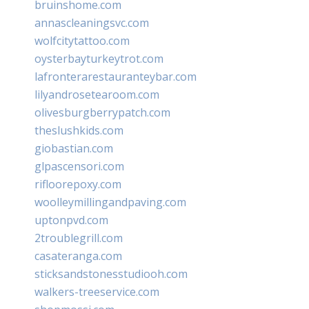
bruinshome.com
annascleaningsvc.com
wolfcitytattoo.com
oysterbayturkeytrot.com
lafronterarestauranteybar.com
lilyandrosetearoom.com
olivesburgberrypatch.com
theslushkids.com
giobastian.com
glpascensori.com
rifloorepoxy.com
woolleymillingandpaving.com
uptonpvd.com
2troublegrill.com
casateranga.com
sticksandstonesstudiooh.com
walkers-treeservice.com