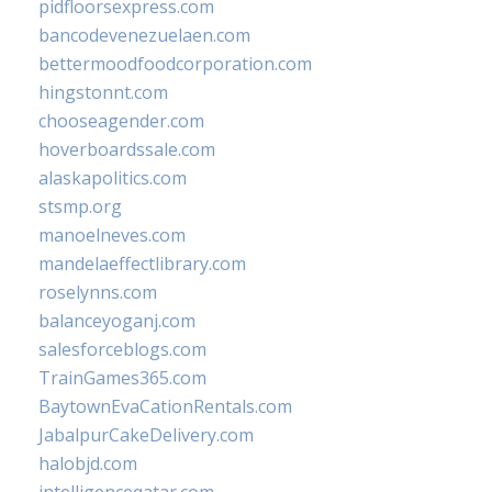
pidfloorsexpress.com
bancodevenezuelaen.com
bettermoodfoodcorporation.com
hingstonnt.com
chooseagender.com
hoverboardssale.com
alaskapolitics.com
stsmp.org
manoelneves.com
mandelaeffectlibrary.com
roselynns.com
balanceyoganj.com
salesforceblogs.com
TrainGames365.com
BaytownEvaCationRentals.com
JabalpurCakeDelivery.com
halobjd.com