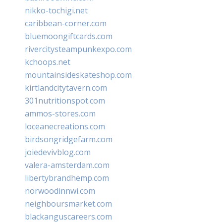
nikko-tochigi.net
caribbean-corner.com
bluemoongiftcards.com
rivercitysteampunkexpo.com
kchoops.net
mountainsideskateshop.com
kirtlandcitytavern.com
301nutritionspot.com
ammos-stores.com
loceanecreations.com
birdsongridgefarm.com
joiedevivblog.com
valera-amsterdam.com
libertybrandhemp.com
norwoodinnwi.com
neighboursmarket.com
blackanguscareers.com