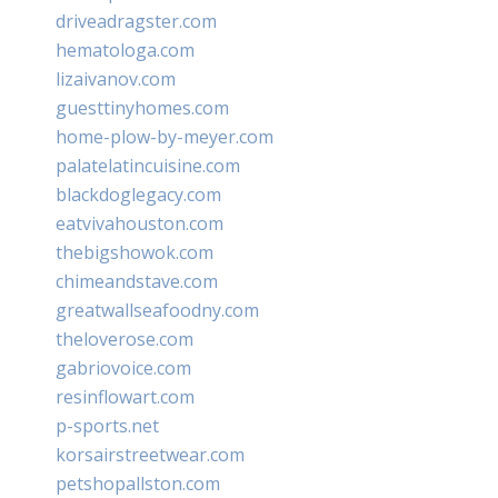
driveadragster.com
hematologa.com
lizaivanov.com
guesttinyhomes.com
home-plow-by-meyer.com
palatelatincuisine.com
blackdoglegacy.com
eatvivahouston.com
thebigshowok.com
chimeandstave.com
greatwallseafoodny.com
theloverose.com
gabriovoice.com
resinflowart.com
p-sports.net
korsairstreetwear.com
petshopallston.com