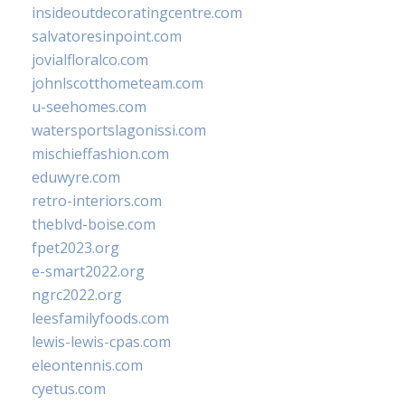
insideoutdecoratingcentre.com
salvatoresinpoint.com
jovialfloralco.com
johnlscotthometeam.com
u-seehomes.com
watersportslagonissi.com
mischieffashion.com
eduwyre.com
retro-interiors.com
theblvd-boise.com
fpet2023.org
e-smart2022.org
ngrc2022.org
leesfamilyfoods.com
lewis-lewis-cpas.com
eleontennis.com
cyetus.com