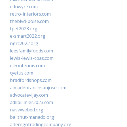
eduwyre.com
retro-interiors.com
theblvd-boise.com
fpet2023.org
e-smart2022.org
ngrc2022.org
leesfamilyfoods.com
lewis-lewis-cpas.com
eleontennis.com
cyetus.com
bradfordshops.com
almadenranchsanjose.com
advocatevijay.com
adlibilimler2023.com
naswwebed.org
balithut-manado.org
alteregotradingcompany.org