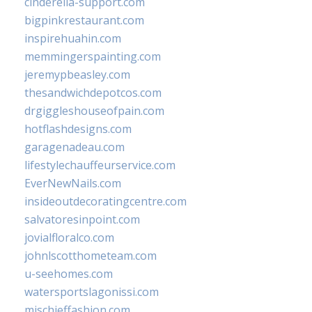
cinderella-support.com
bigpinkrestaurant.com
inspirehuahin.com
memmingerspainting.com
jeremypbeasley.com
thesandwichdepotcos.com
drgiggleshouseofpain.com
hotflashdesigns.com
garagenadeau.com
lifestylechauffeurservice.com
EverNewNails.com
insideoutdecoratingcentre.com
salvatoresinpoint.com
jovialfloralco.com
johnlscotthometeam.com
u-seehomes.com
watersportslagonissi.com
mischieffashion.com