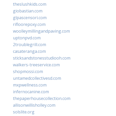
theslushkids.com
giobastian.com
glpascensori.com
rifloorepoxy.com
woolleymillingandpaving.com
uptonpvd.com
2troublegrill.com
casateranga.com
sticksandstonesstudiooh.com
walkers-treeservice.com
shopmossi.com
untamedcollectivesd.com
mxpwellness.com
infernocanine.com
thepaperhousecollection.com
allisonwillisholley.com
solslite.org