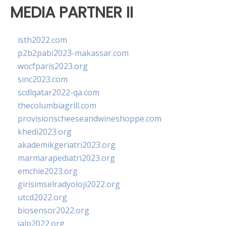
MEDIA PARTNER II
isth2022.com
p2b2pabi2023-makassar.com
wocfparis2023.org
sinc2023.com
scdlqatar2022-qa.com
thecolumbiagrill.com
provisionscheeseandwineshoppe.com
khedi2023.org
akademikgeriatri2023.org
marmarapediatri2023.org
emchie2023.org
girisimselradyoloji2022.org
utcd2022.org
biosensor2022.org
ialp2022.org