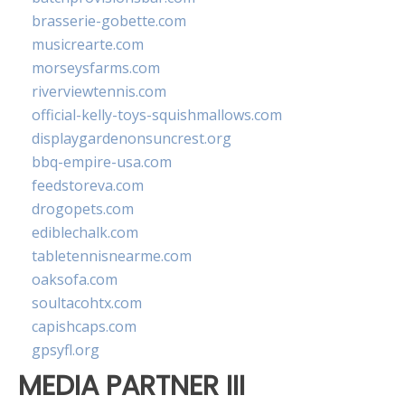
brasserie-gobette.com
musicrearte.com
morseysfarms.com
riverviewtennis.com
official-kelly-toys-squishmallows.com
displaygardenonsuncrest.org
bbq-empire-usa.com
feedstoreva.com
drogopets.com
ediblechalk.com
tabletennisnearme.com
oaksofa.com
soultacohtx.com
capishcaps.com
gpsyfl.org
MEDIA PARTNER III