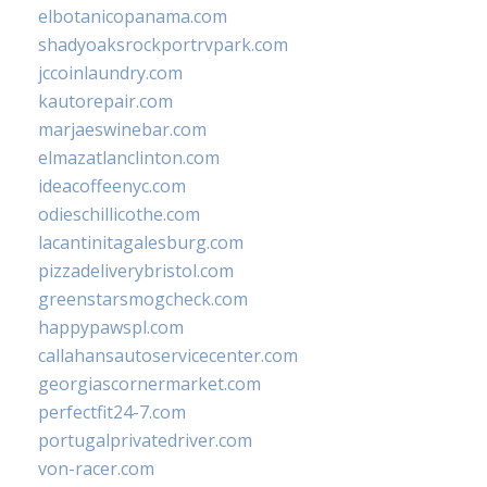
elbotanicopanama.com
shadyoaksrockportrvpark.com
jccoinlaundry.com
kautorepair.com
marjaeswinebar.com
elmazatlanclinton.com
ideacoffeenyc.com
odieschillicothe.com
lacantinitagalesburg.com
pizzadeliverybristol.com
greenstarsmogcheck.com
happypawspl.com
callahansautoservicecenter.com
georgiascornermarket.com
perfectfit24-7.com
portugalprivatedriver.com
von-racer.com