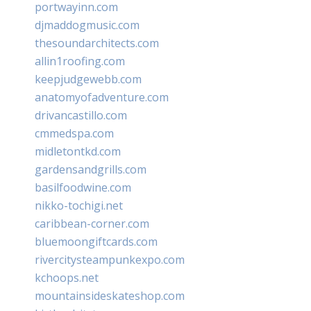
portwayinn.com
djmaddogmusic.com
thesoundarchitects.com
allin1roofing.com
keepjudgewebb.com
anatomyofadventure.com
drivancastillo.com
cmmedspa.com
midletontkd.com
gardensandgrills.com
basilfoodwine.com
nikko-tochigi.net
caribbean-corner.com
bluemoongiftcards.com
rivercitysteampunkexpo.com
kchoops.net
mountainsideskateshop.com