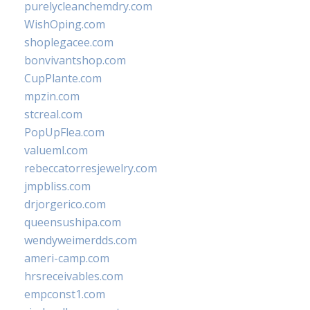
purelycleanchemdry.com
WishOping.com
shoplegacee.com
bonvivantshop.com
CupPlante.com
mpzin.com
stcreal.com
PopUpFlea.com
valueml.com
rebeccatorresjewelry.com
jmpbliss.com
drjorgerico.com
queensushipa.com
wendyweimerdds.com
ameri-camp.com
hrsreceivables.com
empconst1.com