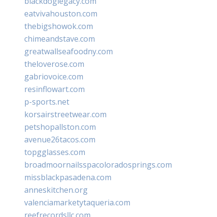
blackdoglegacy.com
eatvivahouston.com
thebigshowok.com
chimeandstave.com
greatwallseafoodny.com
theloverose.com
gabriovoice.com
resinflowart.com
p-sports.net
korsairstreetwear.com
petshopallston.com
avenue26tacos.com
topgglasses.com
broadmoornailsspacoloradosprings.com
missblackpasadena.com
anneskitchen.org
valenciamarketytaqueria.com
reefrecordsllc.com