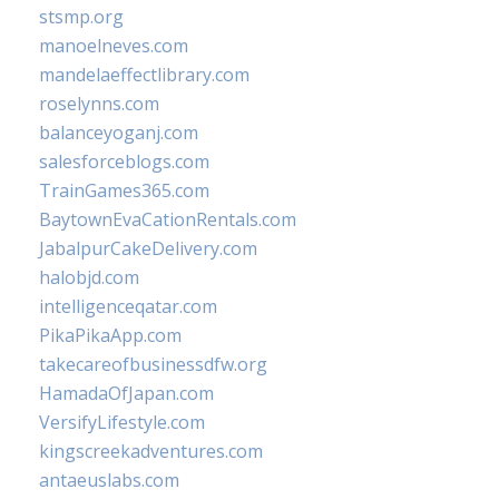
stsmp.org
manoelneves.com
mandelaeffectlibrary.com
roselynns.com
balanceyoganj.com
salesforceblogs.com
TrainGames365.com
BaytownEvaCationRentals.com
JabalpurCakeDelivery.com
halobjd.com
intelligenceqatar.com
PikaPikaApp.com
takecareofbusinessdfw.org
HamadaOfJapan.com
VersifyLifestyle.com
kingscreekadventures.com
antaeuslabs.com