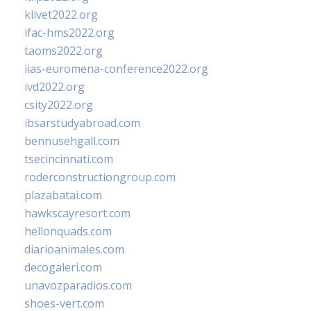
klivet2022.org
ifac-hms2022.org
taoms2022.org
iias-euromena-conference2022.org
ivd2022.org
csity2022.org
ibsarstudyabroad.com
bennusehgall.com
tsecincinnati.com
roderconstructiongroup.com
plazabatai.com
hawkscayresort.com
hellonquads.com
diarioanimales.com
decogaleri.com
unavozparadios.com
shoes-vert.com