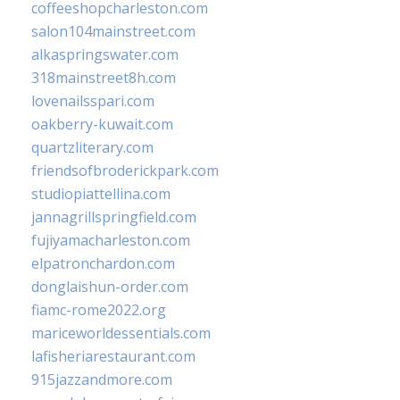
coffeeshopcharleston.com
salon104mainstreet.com
alkaspringswater.com
318mainstreet8h.com
lovenailsspari.com
oakberry-kuwait.com
quartzliterary.com
friendsofbroderickpark.com
studiopiattellina.com
jannagrillspringfield.com
fujiyamacharleston.com
elpatronchardon.com
donglaishun-order.com
fiamc-rome2022.org
mariceworldessentials.com
lafisheriarestaurant.com
915jazzandmore.com