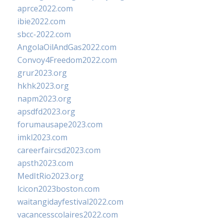
aprce2022.com
ibie2022.com
sbcc-2022.com
AngolaOilAndGas2022.com
Convoy4Freedom2022.com
grur2023.org
hkhk2023.org
napm2023.org
apsdfd2023.org
forumausape2023.com
imkl2023.com
careerfaircsd2023.com
apsth2023.com
MedItRio2023.org
lcicon2023boston.com
waitangidayfestival2022.com
vacancesscolaires2022.com