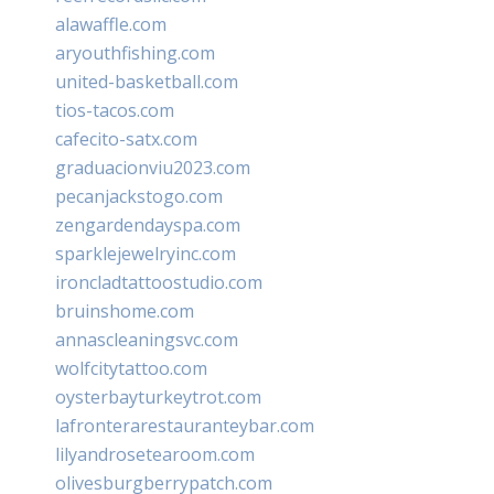
alawaffle.com
aryouthfishing.com
united-basketball.com
tios-tacos.com
cafecito-satx.com
graduacionviu2023.com
pecanjackstogo.com
zengardendayspa.com
sparklejewelryinc.com
ironcladtattoostudio.com
bruinshome.com
annascleaningsvc.com
wolfcitytattoo.com
oysterbayturkeytrot.com
lafronterarestauranteybar.com
lilyandrosetearoom.com
olivesburgberrypatch.com