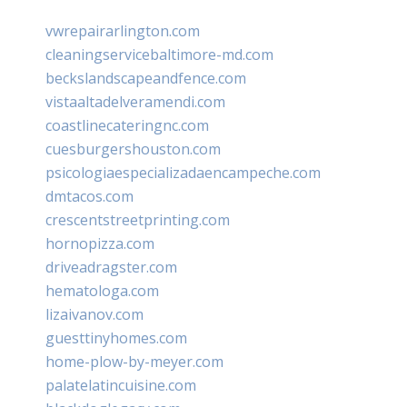
vwrepairarlington.com
cleaningservicebaltimore-md.com
beckslandscapeandfence.com
vistaaltadelveramendi.com
coastlinecateringnc.com
cuesburgershouston.com
psicologiaespecializadaencampeche.com
dmtacos.com
crescentstreetprinting.com
hornopizza.com
driveadragster.com
hematologa.com
lizaivanov.com
guesttinyhomes.com
home-plow-by-meyer.com
palatelatincuisine.com