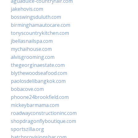
aguadulce-countryfair.com
jakehovis.com
bosswingsduluth.com
birminghamautocare.com
tonyscountrykitchen.com
jbellasnailspa.com
mychaihouse.com
alvisgrooming.com
thegeorginaestate.com
blythewoodseafood.com
paolosdelibangkok.com
bobacove.com
phoone24brookfield.com
mickeybarmama.com
roadwayconstructioninc.com
shopdragonflyboutique.com
sportszilla.org
batchprovisionsbar.com