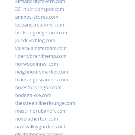
kirtlandcitytavern.com
301nutritionspot.com
ammos-stores.com
loceanecreations.com
birdsongridgefarm.com
joiedevivblog.com
valera-amsterdam.com
libertybrandhemp.com
norwoodinnwi.com
neighboursmarket.com
blackanguscareers.com
bolesfororegon.com
bodega-ole.com
thestreamlinerlounge.com
mestrinorubanofc.com
novelatherton.com
nassvalleygardens.net
electjohnstewart.com