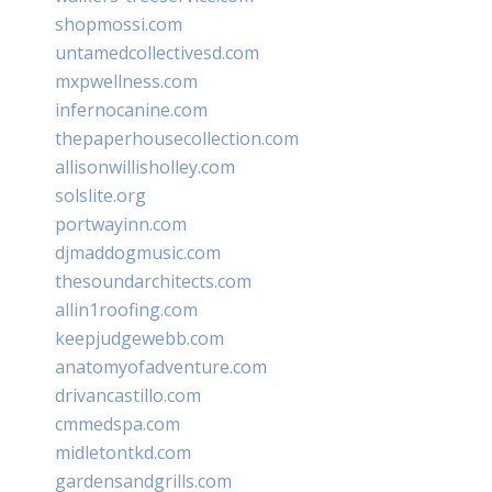
shopmossi.com
untamedcollectivesd.com
mxpwellness.com
infernocanine.com
thepaperhousecollection.com
allisonwillisholley.com
solslite.org
portwayinn.com
djmaddogmusic.com
thesoundarchitects.com
allin1roofing.com
keepjudgewebb.com
anatomyofadventure.com
drivancastillo.com
cmmedspa.com
midletontkd.com
gardensandgrills.com