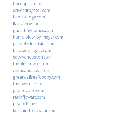
hornopizza.com
driveadragster.com
hematologa.com
lizaivanov.com
guesttinyhomes.com
home-plow-by-meyer.com
palatelatincuisine.com
blackdoglegacy.com
eatvivahouston.com
thebigshowok.com
chimeandstave.com
greatwallseafoodny.com
theloverose.com
gabriovoice.com
resinflowart.com
p-sports.net
korsairstreetwear.com