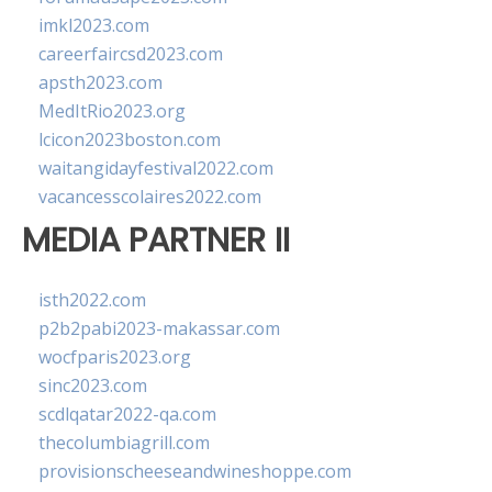
imkl2023.com
careerfaircsd2023.com
apsth2023.com
MedItRio2023.org
lcicon2023boston.com
waitangidayfestival2022.com
vacancesscolaires2022.com
MEDIA PARTNER II
isth2022.com
p2b2pabi2023-makassar.com
wocfparis2023.org
sinc2023.com
scdlqatar2022-qa.com
thecolumbiagrill.com
provisionscheeseandwineshoppe.com