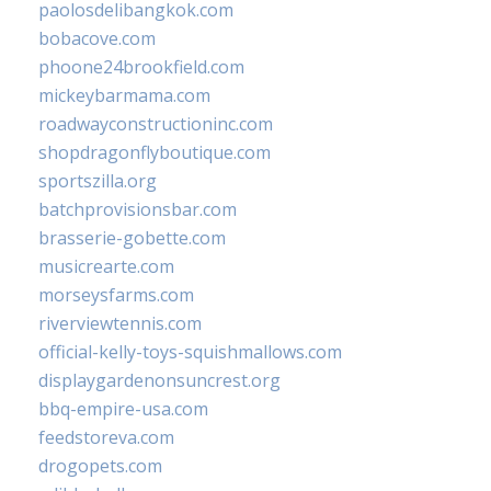
paolosdelibangkok.com
bobacove.com
phoone24brookfield.com
mickeybarmama.com
roadwayconstructioninc.com
shopdragonflyboutique.com
sportszilla.org
batchprovisionsbar.com
brasserie-gobette.com
musicrearte.com
morseysfarms.com
riverviewtennis.com
official-kelly-toys-squishmallows.com
displaygardenonsuncrest.org
bbq-empire-usa.com
feedstoreva.com
drogopets.com