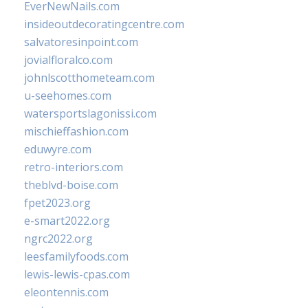
EverNewNails.com
insideoutdecoratingcentre.com
salvatoresinpoint.com
jovialfloralco.com
johnlscotthometeam.com
u-seehomes.com
watersportslagonissi.com
mischieffashion.com
eduwyre.com
retro-interiors.com
theblvd-boise.com
fpet2023.org
e-smart2022.org
ngrc2022.org
leesfamilyfoods.com
lewis-lewis-cpas.com
eleontennis.com