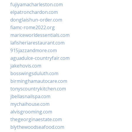
fujiyamacharleston.com
elpatronchardon.com
donglaishun-order.com
fiamc-rome2022.org
mariceworldessentials.com
lafisheriarestaurant.com
915jazzandmore.com
aguadulce-countryfair.com
jakehovis.com
bosswingsduluth.com
birminghamautocare.com
tonyscountrykitchen.com
jbellasnailspa.com
mychaihouse.com
alvisgrooming.com
thegeorginaestate.com
blythewoodseafood.com