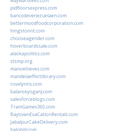
waywardtees.com
pidfloorsexpress.com
bancodevenezuelaen.com
bettermoodfoodcorporation.com
hingstonnt.com
chooseagender.com
hoverboardssale.com
alaskapolitics.com
stsmp.org
manoelneves.com
mandelaeffectlibrary.com
roselynns.com
balanceyoganj.com
salesforceblogs.com
TrainGames365.com
BaytownEvaCationRentals.com
JabalpurCakeDelivery.com
halobjd.com