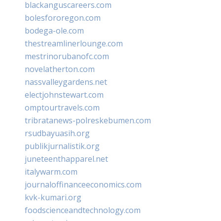
blackanguscareers.com
bolesfororegon.com
bodega-ole.com
thestreamlinerlounge.com
mestrinorubanofc.com
novelatherton.com
nassvalleygardens.net
electjohnstewart.com
omptourtravels.com
tribratanews-polreskebumen.com
rsudbayuasih.org
publikjurnalistik.org
juneteenthapparel.net
italywarm.com
journaloffinanceeconomics.com
kvk-kumari.org
foodscienceandtechnology.com