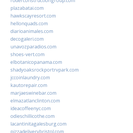
roderconstructiongroup.com
plazabatai.com
hawkscayresort.com
hellonquads.com
diarioanimales.com
decogaleri.com
unavozparadios.com
shoes-vert.com
elbotanicopanama.com
shadyoaksrockportrvpark.com
jccoinlaundry.com
kautorepair.com
marjaeswinebar.com
elmazatlanclinton.com
ideacoffeenyc.com
odieschillicothe.com
lacantinitagalesburg.com
pizzadeliverybristol.com