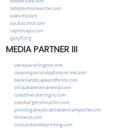
ediblechalk.com
tabletennisnearme.com
oaksofa.com
soultacohtx.com
capishcaps.com
gpsyfl.org
MEDIA PARTNER III
vwrepairarlington.com
cleaningservicebaltimore-md.com
beckslandscapeandfence.com
vistaaltadelveramendi.com
coastlinecateringnc.com
cuesburgershouston.com
psicologiaespecializadaencampeche.com
dmtacos.com
crescentstreetprinting.com