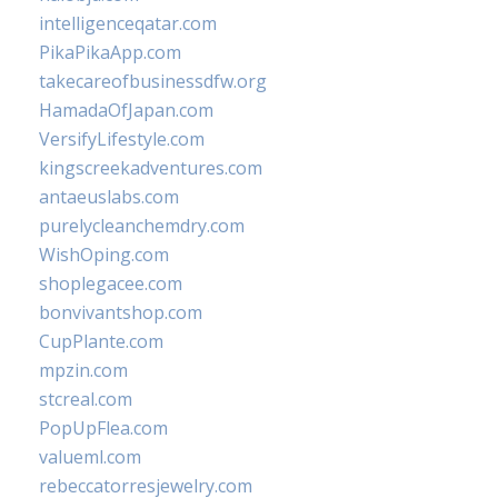
intelligenceqatar.com
PikaPikaApp.com
takecareofbusinessdfw.org
HamadaOfJapan.com
VersifyLifestyle.com
kingscreekadventures.com
antaeuslabs.com
purelycleanchemdry.com
WishOping.com
shoplegacee.com
bonvivantshop.com
CupPlante.com
mpzin.com
stcreal.com
PopUpFlea.com
valueml.com
rebeccatorresjewelry.com