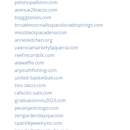
petshopallston.com
avenue26tacos.com
topgglasses.com
broadmoornailsspacoloradosprings.com
missblackpasadena.com
anneskitchen.org
valenciamarketytaqueria.com
reefrecordsllc.com
alawaffle.com
aryouthfishing.com
united-basketball.com
tios-tacos.com
cafecito-satx.com
graduacionviu2023.com
pecanjackstogo.com
zengardendayspa.com
sparklejewelryinc.com