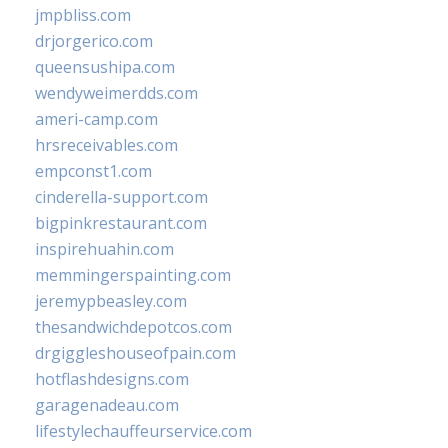
jmpbliss.com
drjorgerico.com
queensushipa.com
wendyweimerdds.com
ameri-camp.com
hrsreceivables.com
empconst1.com
cinderella-support.com
bigpinkrestaurant.com
inspirehuahin.com
memmingerspainting.com
jeremypbeasley.com
thesandwichdepotcos.com
drgiggleshouseofpain.com
hotflashdesigns.com
garagenadeau.com
lifestylechauffeurservice.com