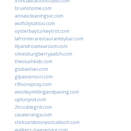
ironcladtattoostudio.com
bruinshome.com
annascleaningsvc.com
wolfcitytattoo.com
oysterbayturkeytrot.com
lafronterarestauranteybar.com
lilyandrosetearoom.com
olivesburgberrypatch.com
theslushkids.com
giobastian.com
glpascensori.com
rifloorepoxy.com
woolleymillingandpaving.com
uptonpvd.com
2troublegrill.com
casateranga.com
sticksandstonesstudiooh.com
walkers-treeservice.com