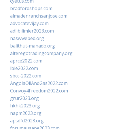
cyetus.com
bradfordshops.com
almadenranchsanjose.com
advocatevijay.com
adlibilimler2023.com
naswwebed.org
balithut-manado.org
alteregotradingcompany.org
aprce2022.com
ibie2022.com
sbcc-2022.com
AngolaOilAndGas2022.com
Convoy4Freedom2022.com
grur2023.org
hkhk2023.org
napm2023.org
apsdfd2023.org
forumausape2023.com