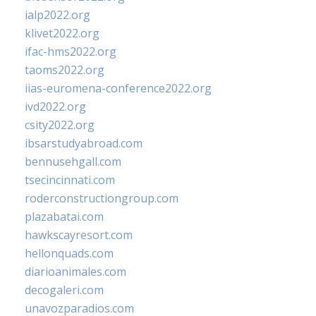
ialp2022.org
klivet2022.org
ifac-hms2022.org
taoms2022.org
iias-euromena-conference2022.org
ivd2022.org
csity2022.org
ibsarstudyabroad.com
bennusehgall.com
tsecincinnati.com
roderconstructiongroup.com
plazabatai.com
hawkscayresort.com
hellonquads.com
diarioanimales.com
decogaleri.com
unavozparadios.com