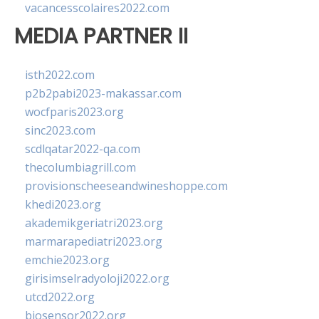
vacancesscolaires2022.com
MEDIA PARTNER II
isth2022.com
p2b2pabi2023-makassar.com
wocfparis2023.org
sinc2023.com
scdlqatar2022-qa.com
thecolumbiagrill.com
provisionscheeseandwineshoppe.com
khedi2023.org
akademikgeriatri2023.org
marmarapediatri2023.org
emchie2023.org
girisimselradyoloji2022.org
utcd2022.org
biosensor2022.org