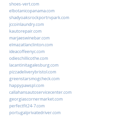
shoes-vert.com
elbotanicopanama.com
shadyoaksrockportrvpark.com
jccoinlaundry.com
kautorepair.com
marjaeswinebar.com
elmazatlanclinton.com
ideacoffeenyc.com
odieschillicothe.com
lacantinitagalesburg.com
pizzadeliverybristol.com
greenstarsmogcheck.com
happypawspl.com
callahansautoservicecenter.com
georgiascornermarket.com
perfectfit24-7.com
portugalprivatedriver.com