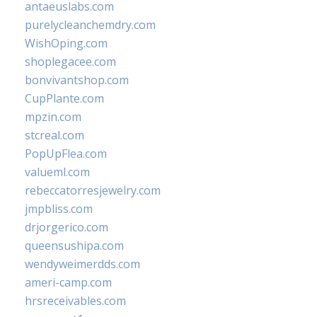
antaeuslabs.com
purelycleanchemdry.com
WishOping.com
shoplegacee.com
bonvivantshop.com
CupPlante.com
mpzin.com
stcreal.com
PopUpFlea.com
valueml.com
rebeccatorresjewelry.com
jmpbliss.com
drjorgerico.com
queensushipa.com
wendyweimerdds.com
ameri-camp.com
hrsreceivables.com