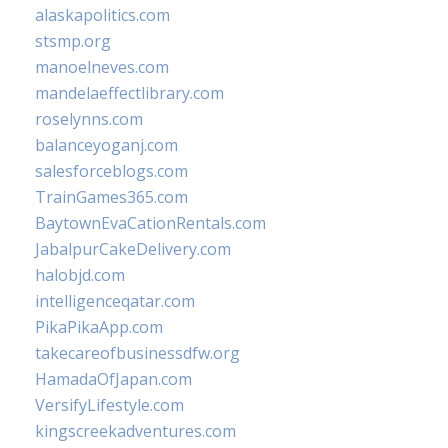
alaskapolitics.com
stsmp.org
manoelneves.com
mandelaeffectlibrary.com
roselynns.com
balanceyoganj.com
salesforceblogs.com
TrainGames365.com
BaytownEvaCationRentals.com
JabalpurCakeDelivery.com
halobjd.com
intelligenceqatar.com
PikaPikaApp.com
takecareofbusinessdfw.org
HamadaOfJapan.com
VersifyLifestyle.com
kingscreekadventures.com