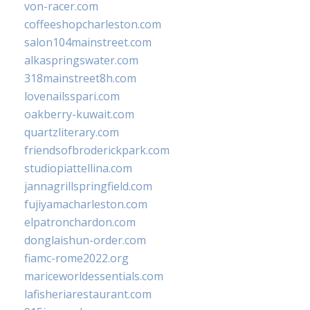
von-racer.com
coffeeshopcharleston.com
salon104mainstreet.com
alkaspringswater.com
318mainstreet8h.com
lovenailsspari.com
oakberry-kuwait.com
quartzliterary.com
friendsofbroderickpark.com
studiopiattellina.com
jannagrillspringfield.com
fujiyamacharleston.com
elpatronchardon.com
donglaishun-order.com
fiamc-rome2022.org
mariceworldessentials.com
lafisheriarestaurant.com