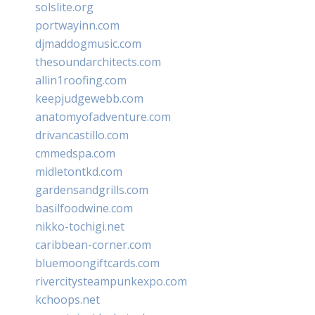
solslite.org
portwayinn.com
djmaddogmusic.com
thesoundarchitects.com
allin1roofing.com
keepjudgewebb.com
anatomyofadventure.com
drivancastillo.com
cmmedspa.com
midletontkd.com
gardensandgrills.com
basilfoodwine.com
nikko-tochigi.net
caribbean-corner.com
bluemoongiftcards.com
rivercitysteampunkexpo.com
kchoops.net