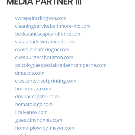
MEDIA PARTNER III
vwrepairarlington.com
cleaningservicebaltimore-md.com
beckslandscapeandfence.com
vistaaltadelveramendi.com
coastlinecateringnc.com
cuesburgershouston.com
psicologiaespecializadaencampeche.com
dmtacos.com
crescentstreetprinting.com
hornopizza.com
driveadragster.com
hematologa.com
lizaivanov.com
guesttinyhomes.com
home-plow-by-meyer.com