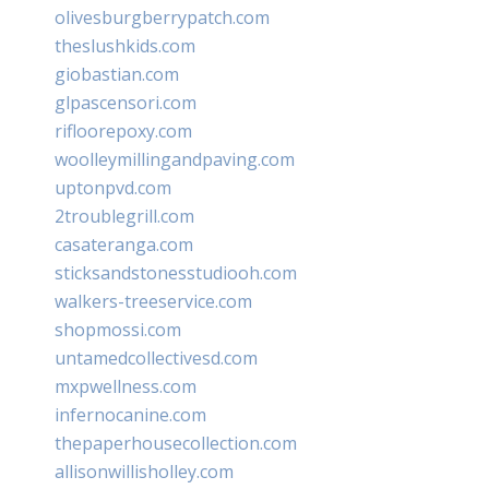
olivesburgberrypatch.com
theslushkids.com
giobastian.com
glpascensori.com
rifloorepoxy.com
woolleymillingandpaving.com
uptonpvd.com
2troublegrill.com
casateranga.com
sticksandstonesstudiooh.com
walkers-treeservice.com
shopmossi.com
untamedcollectivesd.com
mxpwellness.com
infernocanine.com
thepaperhousecollection.com
allisonwillisholley.com