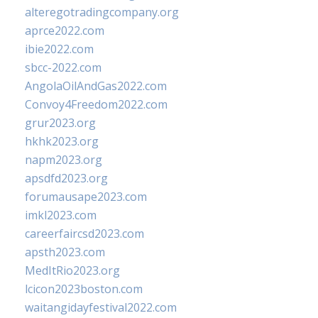
alteregotradingcompany.org
aprce2022.com
ibie2022.com
sbcc-2022.com
AngolaOilAndGas2022.com
Convoy4Freedom2022.com
grur2023.org
hkhk2023.org
napm2023.org
apsdfd2023.org
forumausape2023.com
imkl2023.com
careerfaircsd2023.com
apsth2023.com
MedItRio2023.org
lcicon2023boston.com
waitangidayfestival2022.com