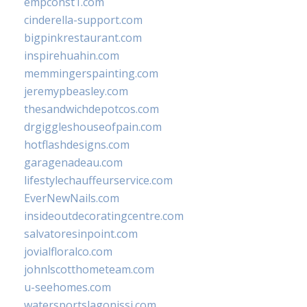
empconst1.com
cinderella-support.com
bigpinkrestaurant.com
inspirehuahin.com
memmingerspainting.com
jeremypbeasley.com
thesandwichdepotcos.com
drgiggleshouseofpain.com
hotflashdesigns.com
garagenadeau.com
lifestylechauffeurservice.com
EverNewNails.com
insideoutdecoratingcentre.com
salvatoresinpoint.com
jovialfloralco.com
johnlscotthometeam.com
u-seehomes.com
watersportslagonissi.com