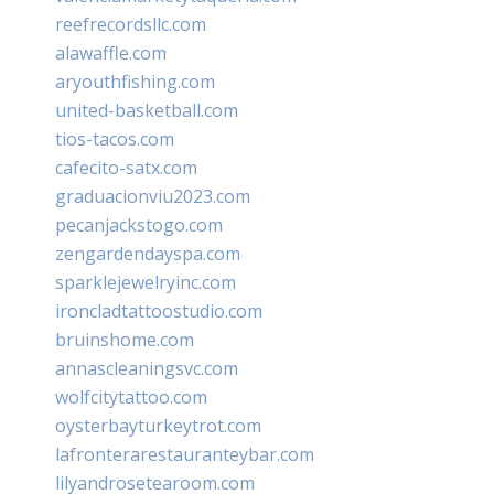
reefrecordsllc.com
alawaffle.com
aryouthfishing.com
united-basketball.com
tios-tacos.com
cafecito-satx.com
graduacionviu2023.com
pecanjackstogo.com
zengardendayspa.com
sparklejewelryinc.com
ironcladtattoostudio.com
bruinshome.com
annascleaningsvc.com
wolfcitytattoo.com
oysterbayturkeytrot.com
lafronterarestauranteybar.com
lilyandrosetearoom.com