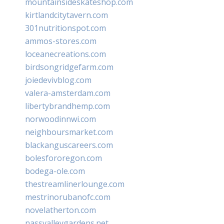
mountainsideskateshop.com
kirtlandcitytavern.com
301nutritionspot.com
ammos-stores.com
loceanecreations.com
birdsongridgefarm.com
joiedevivblog.com
valera-amsterdam.com
libertybrandhemp.com
norwoodinnwi.com
neighboursmarket.com
blackanguscareers.com
bolesfororegon.com
bodega-ole.com
thestreamlinerlounge.com
mestrinorubanofc.com
novelatherton.com
nassvalleygardens.net