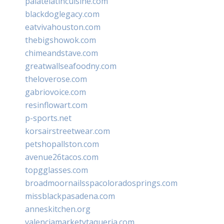
palatelatincuisine.com
blackdoglegacy.com
eatvivahouston.com
thebigshowok.com
chimeandstave.com
greatwallseafoodny.com
theloverose.com
gabriovoice.com
resinflowart.com
p-sports.net
korsairstreetwear.com
petshopallston.com
avenue26tacos.com
topgglasses.com
broadmoornailsspacoloradosprings.com
missblackpasadena.com
anneskitchen.org
valenciamarketytaqueria.com