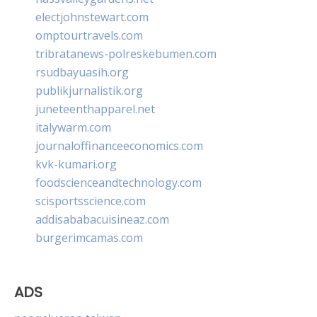
electjohnstewart.com
omptourtravels.com
tribratanews-polreskebumen.com
rsudbayuasih.org
publikjurnalistik.org
juneteenthapparel.net
italywarm.com
journaloffinanceeconomics.com
kvk-kumari.org
foodscienceandtechnology.com
scisportsscience.com
addisababacuisineaz.com
burgerimcamas.com
ADS