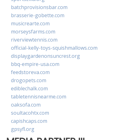
batchprovisionsbar.com
brasserie-gobette.com
musicrearte.com
morseysfarms.com
riverviewtennis.com
official-kelly-toys-squishmallows.com
displaygardenonsuncrest.org
bbq-empire-usa.com
feedstoreva.com
drogopets.com
ediblechalk.com
tabletennisnearme.com
oaksofa.com
soultacohtx.com
capishcaps.com
gpsyfl.org