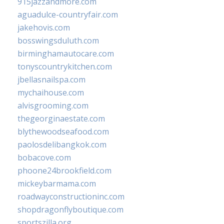
915jazzandmore.com
aguadulce-countryfair.com
jakehovis.com
bosswingsduluth.com
birminghamautocare.com
tonyscountrykitchen.com
jbellasnailspa.com
mychaihouse.com
alvisgrooming.com
thegeorginaestate.com
blythewoodseafood.com
paolosdelibangkok.com
bobacove.com
phoone24brookfield.com
mickeybarmama.com
roadwayconstructioninc.com
shopdragonflyboutique.com
sportszilla.org