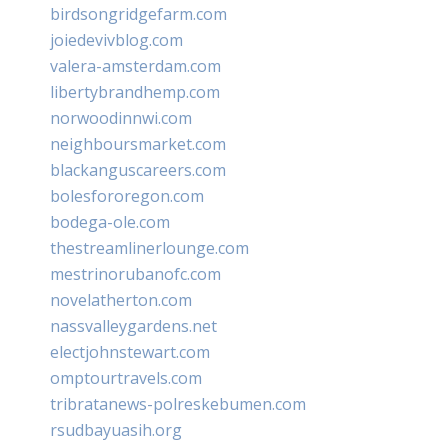
birdsongridgefarm.com
joiedevivblog.com
valera-amsterdam.com
libertybrandhemp.com
norwoodinnwi.com
neighboursmarket.com
blackanguscareers.com
bolesfororegon.com
bodega-ole.com
thestreamlinerlounge.com
mestrinorubanofc.com
novelatherton.com
nassvalleygardens.net
electjohnstewart.com
omptourtravels.com
tribratanews-polreskebumen.com
rsudbayuasih.org