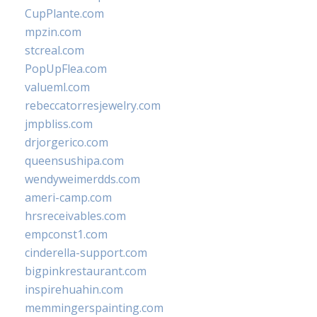
CupPlante.com
mpzin.com
stcreal.com
PopUpFlea.com
valueml.com
rebeccatorresjewelry.com
jmpbliss.com
drjorgerico.com
queensushipa.com
wendyweimerdds.com
ameri-camp.com
hrsreceivables.com
empconst1.com
cinderella-support.com
bigpinkrestaurant.com
inspirehuahin.com
memmingerspainting.com