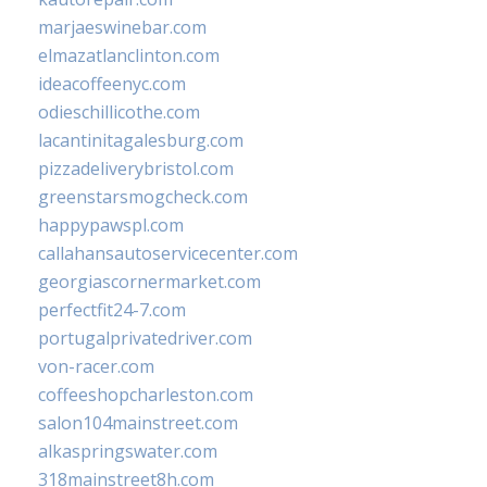
marjaeswinebar.com
elmazatlanclinton.com
ideacoffeenyc.com
odieschillicothe.com
lacantinitagalesburg.com
pizzadeliverybristol.com
greenstarsmogcheck.com
happypawspl.com
callahansautoservicecenter.com
georgiascornermarket.com
perfectfit24-7.com
portugalprivatedriver.com
von-racer.com
coffeeshopcharleston.com
salon104mainstreet.com
alkaspringswater.com
318mainstreet8h.com