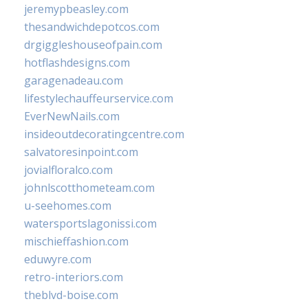
jeremypbeasley.com
thesandwichdepotcos.com
drgiggleshouseofpain.com
hotflashdesigns.com
garagenadeau.com
lifestylechauffeurservice.com
EverNewNails.com
insideoutdecoratingcentre.com
salvatoresinpoint.com
jovialfloralco.com
johnlscotthometeam.com
u-seehomes.com
watersportslagonissi.com
mischieffashion.com
eduwyre.com
retro-interiors.com
theblvd-boise.com