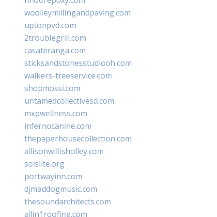
woolleymillingandpaving.com
uptonpvd.com
2troublegrill.com
casateranga.com
sticksandstonesstudiooh.com
walkers-treeservice.com
shopmossi.com
untamedcollectivesd.com
mxpwellness.com
infernocanine.com
thepaperhousecollection.com
allisonwillisholley.com
solslite.org
portwayinn.com
djmaddogmusic.com
thesoundarchitects.com
allin1roofing.com