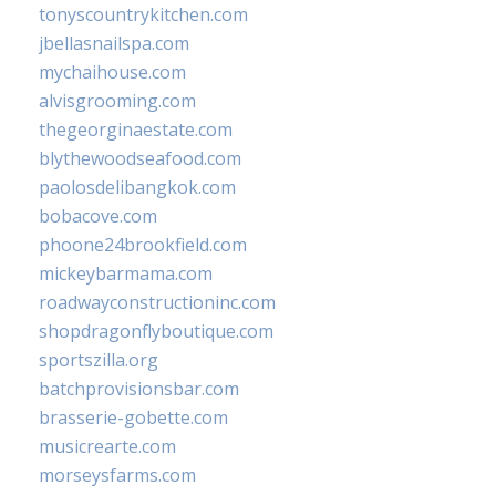
tonyscountrykitchen.com
jbellasnailspa.com
mychaihouse.com
alvisgrooming.com
thegeorginaestate.com
blythewoodseafood.com
paolosdelibangkok.com
bobacove.com
phoone24brookfield.com
mickeybarmama.com
roadwayconstructioninc.com
shopdragonflyboutique.com
sportszilla.org
batchprovisionsbar.com
brasserie-gobette.com
musicrearte.com
morseysfarms.com