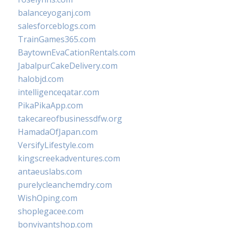
balanceyoganj.com
salesforceblogs.com
TrainGames365.com
BaytownEvaCationRentals.com
JabalpurCakeDelivery.com
halobjd.com
intelligenceqatar.com
PikaPikaApp.com
takecareofbusinessdfw.org
HamadaOfJapan.com
VersifyLifestyle.com
kingscreekadventures.com
antaeuslabs.com
purelycleanchemdry.com
WishOping.com
shoplegacee.com
bonvivantshop.com