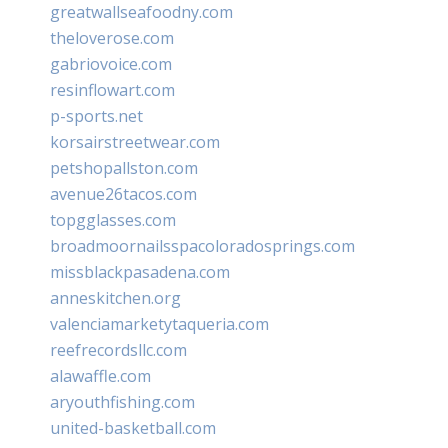
greatwallseafoodny.com
theloverose.com
gabriovoice.com
resinflowart.com
p-sports.net
korsairstreetwear.com
petshopallston.com
avenue26tacos.com
topgglasses.com
broadmoornailsspacoloradosprings.com
missblackpasadena.com
anneskitchen.org
valenciamarketytaqueria.com
reefrecordsllc.com
alawaffle.com
aryouthfishing.com
united-basketball.com