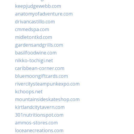
keepjudgewebb.com
anatomyofadventure.com
drivancastillo.com
cmmedspa.com
midletontkd.com
gardensandgrills.com
basilfoodwine.com
nikko-tochigi.net
caribbean-corner.com
bluemoongiftcards.com
rivercitysteampunkexpo.com
kchoops.net
mountainsideskateshop.com
kirtlandcitytavern.com
301nutritionspot.com
ammos-stores.com
loceanecreations.com