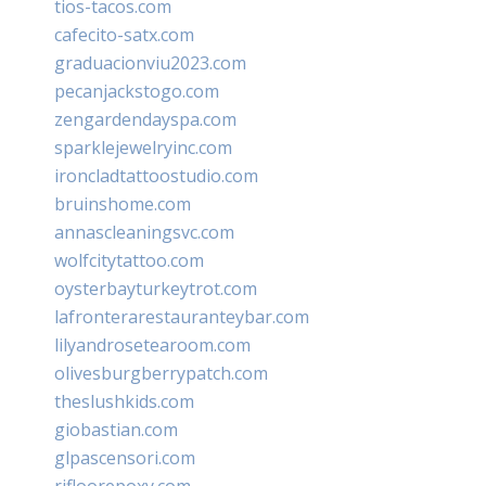
tios-tacos.com
cafecito-satx.com
graduacionviu2023.com
pecanjackstogo.com
zengardendayspa.com
sparklejewelryinc.com
ironcladtattoostudio.com
bruinshome.com
annascleaningsvc.com
wolfcitytattoo.com
oysterbayturkeytrot.com
lafronterarestauranteybar.com
lilyandrosetearoom.com
olivesburgberrypatch.com
theslushkids.com
giobastian.com
glpascensori.com
rifloorepoxy.com