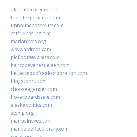
okhealthcareers.com
theintexperience.com
unboundedthefilm.com
catfriends-bg.org
marianlives.org
waywardtees.com
pidfloorsexpress.com
bancodevenezuelaen.com
bettermoodfoodcorporation.com
hingstonnt.com
chooseagender.com
hoverboardssale.com
alaskapolitics.com
stsmp.org
manoelneves.com
mandelaeffectlibrary.com
roselynns.com