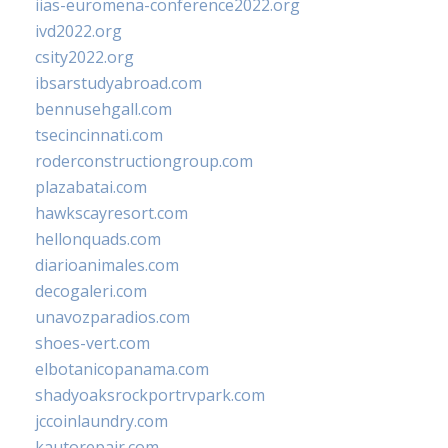
iias-euromena-conference2022.org
ivd2022.org
csity2022.org
ibsarstudyabroad.com
bennusehgall.com
tsecincinnati.com
roderconstructiongroup.com
plazabatai.com
hawkscayresort.com
hellonquads.com
diarioanimales.com
decogaleri.com
unavozparadios.com
shoes-vert.com
elbotanicopanama.com
shadyoaksrockportrvpark.com
jccoinlaundry.com
kautorepair.com