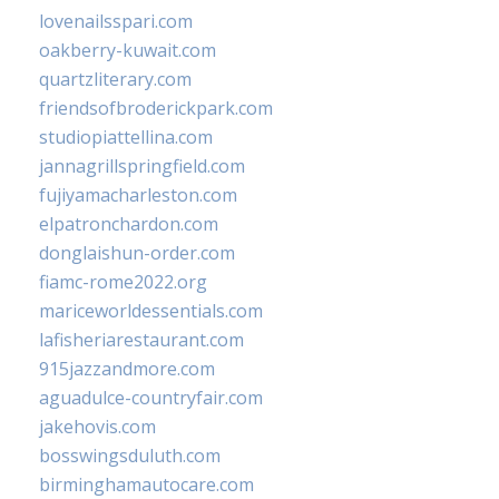
lovenailsspari.com
oakberry-kuwait.com
quartzliterary.com
friendsofbroderickpark.com
studiopiattellina.com
jannagrillspringfield.com
fujiyamacharleston.com
elpatronchardon.com
donglaishun-order.com
fiamc-rome2022.org
mariceworldessentials.com
lafisheriarestaurant.com
915jazzandmore.com
aguadulce-countryfair.com
jakehovis.com
bosswingsduluth.com
birminghamautocare.com