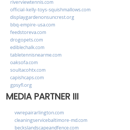
riverviewtennis.com
official-kelly-toys-squishmallows.com
displaygardenonsuncrest.org
bbq-empire-usa.com
feedstoreva.com
drogopets.com
ediblechalk.com
tabletennisnearme.com
oaksofa.com
soultacohtx.com
capishcaps.com
gpsyfl.org
MEDIA PARTNER III
vwrepairarlington.com
cleaningservicebaltimore-md.com
beckslandscapeandfence.com