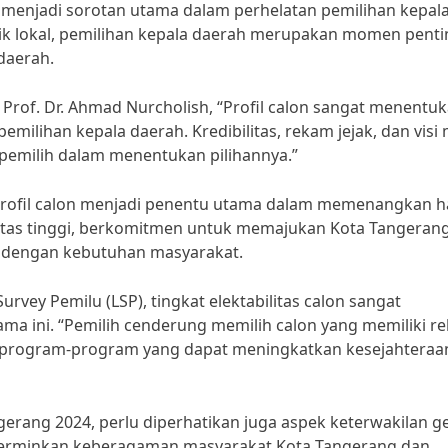
n menjadi sorotan utama dalam perhelatan pemilihan kepal
tik lokal, pemilihan kepala daerah merupakan momen penti
daerah.
a, Prof. Dr. Ahmad Nurcholish, “Profil calon sangat menentu
milihan kepala daerah. Kredibilitas, rekam jejak, dan visi 
pemilih dalam menentukan pilihannya.”
profil calon menjadi penentu utama dalam memenangkan h
gritas tinggi, berkomitmen untuk memajukan Kota Tangerang
n dengan kebutuhan masyarakat.
vey Pemilu (LSP), tingkat elektabilitas calon sangat
lama ini. “Pemilih cenderung memilih calon yang memiliki r
i program-program yang dapat meningkatkan kesejahteraa
gerang 2024, perlu diperhatikan juga aspek keterwakilan g
cerminkan keberagaman masyarakat Kota Tangerang dan