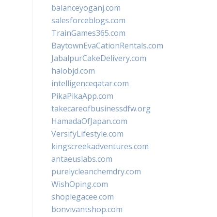
balanceyoganj.com
salesforceblogs.com
TrainGames365.com
BaytownEvaCationRentals.com
JabalpurCakeDelivery.com
halobjd.com
intelligenceqatar.com
PikaPikaApp.com
takecareofbusinessdfw.org
HamadaOfJapan.com
VersifyLifestyle.com
kingscreekadventures.com
antaeuslabs.com
purelycleanchemdry.com
WishOping.com
shoplegacee.com
bonvivantshop.com