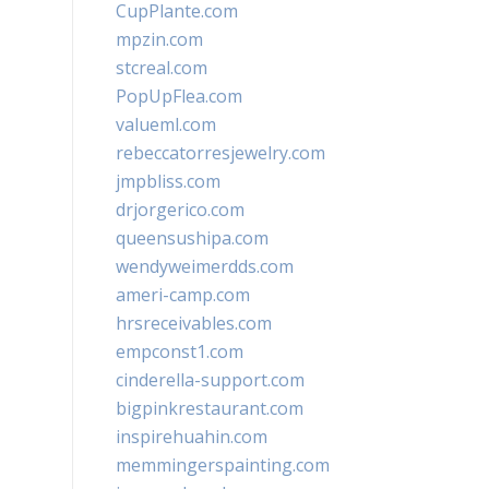
CupPlante.com
mpzin.com
stcreal.com
PopUpFlea.com
valueml.com
rebeccatorresjewelry.com
jmpbliss.com
drjorgerico.com
queensushipa.com
wendyweimerdds.com
ameri-camp.com
hrsreceivables.com
empconst1.com
cinderella-support.com
bigpinkrestaurant.com
inspirehuahin.com
memmingerspainting.com