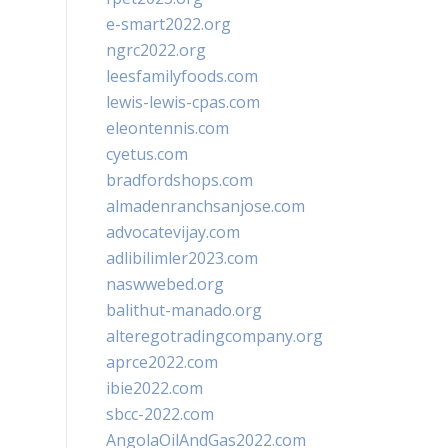
e-smart2022.org
ngrc2022.org
leesfamilyfoods.com
lewis-lewis-cpas.com
eleontennis.com
cyetus.com
bradfordshops.com
almadenranchsanjose.com
advocatevijay.com
adlibilimler2023.com
naswwebed.org
balithut-manado.org
alteregotradingcompany.org
aprce2022.com
ibie2022.com
sbcc-2022.com
AngolaOilAndGas2022.com