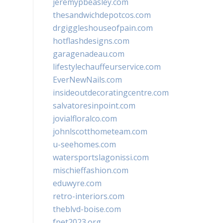
jeremypbeasley.com
thesandwichdepotcos.com
drgiggleshouseofpain.com
hotflashdesigns.com
garagenadeau.com
lifestylechauffeurservice.com
EverNewNails.com
insideoutdecoratingcentre.com
salvatoresinpoint.com
jovialfloralco.com
johnlscotthometeam.com
u-seehomes.com
watersportslagonissi.com
mischieffashion.com
eduwyre.com
retro-interiors.com
theblvd-boise.com
fpet2023.org