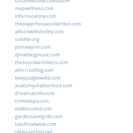
untamedcollectivesd.com
mxpwellness.com
infernocanine.com
thepaperhousecollection.com
allisonwillisholley.com
solslite.org
portwayinn.com
djmaddogmusic.com
thesoundarchitects.com
allin1roofing.com
keepjudgewebb.com
anatomyofadventure.com
drivancastillo.com
cmmedspa.com
midletontkd.com
gardensandgrills.com
basilfoodwine.com
nikko-tochigi.net