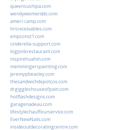
queensushipa.com
wendyweimerdds.com
ameri-camp.com
hrsreceivables.com
empconst1.com
cinderella-support.com
bigpinkrestaurant.com
inspirehuahin.com
memmingerspainting.com
jeremypbeasley.com
thesandwichdepotcos.com
drgiggleshouseofpain.com
hotflashdesigns.com
garagenadeau.com
lifestylechauffeurservice.com
EverNewNails.com
insideoutdecoratingcentre.com