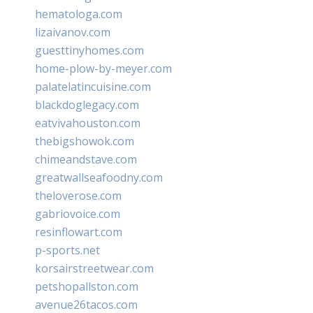
hematologa.com
lizaivanov.com
guesttinyhomes.com
home-plow-by-meyer.com
palatelatincuisine.com
blackdoglegacy.com
eatvivahouston.com
thebigshowok.com
chimeandstave.com
greatwallseafoodny.com
theloverose.com
gabriovoice.com
resinflowart.com
p-sports.net
korsairstreetwear.com
petshopallston.com
avenue26tacos.com