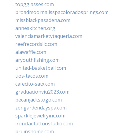
topgglasses.com
broadmoornailsspacoloradosprings.com
missblackpasadena.com
anneskitchen.org
valenciamarketytaqueria.com
reefrecordsllc.com
alawaffle.com
aryouthfishing.com
united-basketball.com
tios-tacos.com
cafecito-satx.com
graduacionviu2023.com
pecanjackstogo.com
zengardendayspa.com
sparklejewelryinc.com
ironcladtattoostudio.com
bruinshome.com