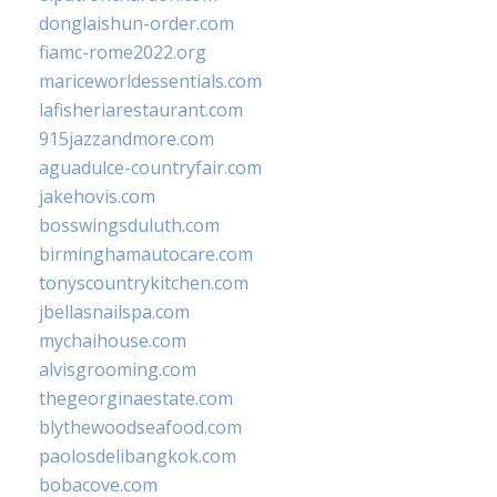
donglaishun-order.com
fiamc-rome2022.org
mariceworldessentials.com
lafisheriarestaurant.com
915jazzandmore.com
aguadulce-countryfair.com
jakehovis.com
bosswingsduluth.com
birminghamautocare.com
tonyscountrykitchen.com
jbellasnailspa.com
mychaihouse.com
alvisgrooming.com
thegeorginaestate.com
blythewoodseafood.com
paolosdelibangkok.com
bobacove.com