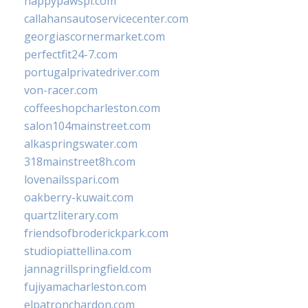
happypawspl.com
callahansautoservicecenter.com
georgiascornermarket.com
perfectfit24-7.com
portugalprivatedriver.com
von-racer.com
coffeeshopcharleston.com
salon104mainstreet.com
alkaspringswater.com
318mainstreet8h.com
lovenailsspari.com
oakberry-kuwait.com
quartzliterary.com
friendsofbroderickpark.com
studiopiattellina.com
jannagrillspringfield.com
fujiyamacharleston.com
elpatronchardon.com