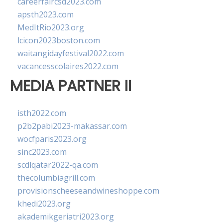
careerfaircsd2023.com
apsth2023.com
MedItRio2023.org
lcicon2023boston.com
waitangidayfestival2022.com
vacancesscolaires2022.com
MEDIA PARTNER II
isth2022.com
p2b2pabi2023-makassar.com
wocfparis2023.org
sinc2023.com
scdlqatar2022-qa.com
thecolumbiagrill.com
provisionscheeseandwineshoppe.com
khedi2023.org
akademikgeriatri2023.org