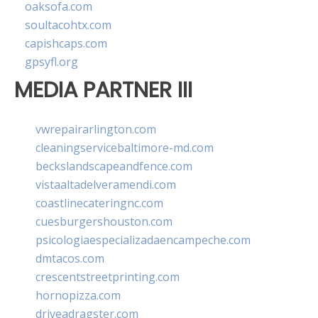
oaksofa.com
soultacohtx.com
capishcaps.com
gpsyfl.org
MEDIA PARTNER III
vwrepairarlington.com
cleaningservicebaltimore-md.com
beckslandscapeandfence.com
vistaaltadelveramendi.com
coastlinecateringnc.com
cuesburgershouston.com
psicologiaespecializadaencampeche.com
dmtacos.com
crescentstreetprinting.com
hornopizza.com
driveadragster.com