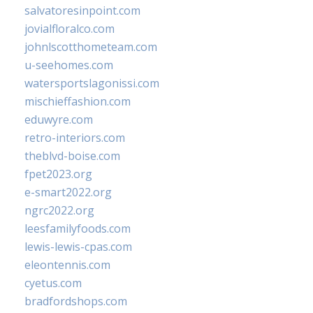
salvatoresinpoint.com
jovialfloralco.com
johnlscotthometeam.com
u-seehomes.com
watersportslagonissi.com
mischieffashion.com
eduwyre.com
retro-interiors.com
theblvd-boise.com
fpet2023.org
e-smart2022.org
ngrc2022.org
leesfamilyfoods.com
lewis-lewis-cpas.com
eleontennis.com
cyetus.com
bradfordshops.com