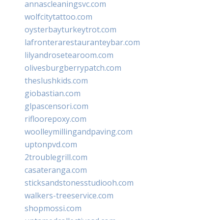
annascleaningsvc.com
wolfcitytattoo.com
oysterbayturkeytrot.com
lafronterarestauranteybar.com
lilyandrosetearoom.com
olivesburgberrypatch.com
theslushkids.com
giobastian.com
glpascensori.com
rifloorepoxy.com
woolleymillingandpaving.com
uptonpvd.com
2troublegrill.com
casateranga.com
sticksandstonesstudiooh.com
walkers-treeservice.com
shopmossi.com