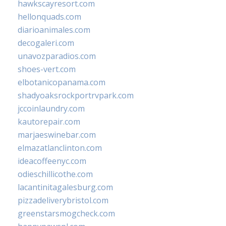
hawkscayresort.com
hellonquads.com
diarioanimales.com
decogaleri.com
unavozparadios.com
shoes-vert.com
elbotanicopanama.com
shadyoaksrockportrvpark.com
jccoinlaundry.com
kautorepair.com
marjaeswinebar.com
elmazatlanclinton.com
ideacoffeenyc.com
odieschillicothe.com
lacantinitagalesburg.com
pizzadeliverybristol.com
greenstarsmogcheck.com