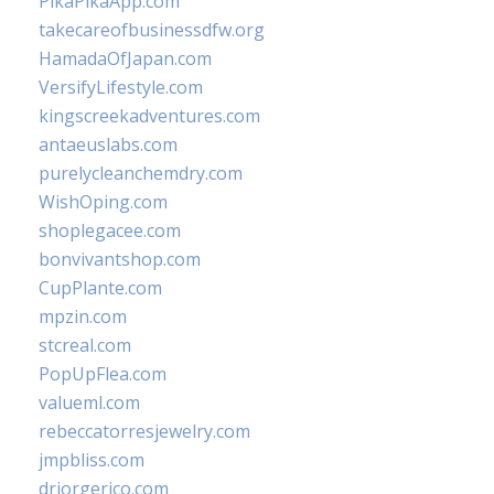
PikaPikaApp.com
takecareofbusinessdfw.org
HamadaOfJapan.com
VersifyLifestyle.com
kingscreekadventures.com
antaeuslabs.com
purelycleanchemdry.com
WishOping.com
shoplegacee.com
bonvivantshop.com
CupPlante.com
mpzin.com
stcreal.com
PopUpFlea.com
valueml.com
rebeccatorresjewelry.com
jmpbliss.com
drjorgerico.com