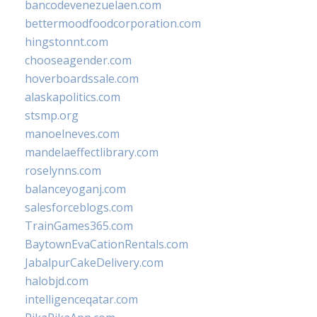
bancodevenezuelaen.com
bettermoodfoodcorporation.com
hingstonnt.com
chooseagender.com
hoverboardssale.com
alaskapolitics.com
stsmp.org
manoelneves.com
mandelaeffectlibrary.com
roselynns.com
balanceyoganj.com
salesforceblogs.com
TrainGames365.com
BaytownEvaCationRentals.com
JabalpurCakeDelivery.com
halobjd.com
intelligenceqatar.com