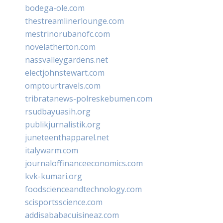
bodega-ole.com
thestreamlinerlounge.com
mestrinorubanofc.com
novelatherton.com
nassvalleygardens.net
electjohnstewart.com
omptourtravels.com
tribratanews-polreskebumen.com
rsudbayuasih.org
publikjurnalistik.org
juneteenthapparel.net
italywarm.com
journaloffinanceeconomics.com
kvk-kumari.org
foodscienceandtechnology.com
scisportsscience.com
addisababacuisineaz.com