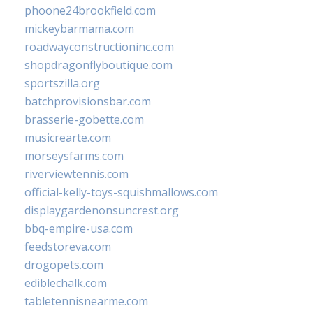
phoone24brookfield.com
mickeybarmama.com
roadwayconstructioninc.com
shopdragonflyboutique.com
sportszilla.org
batchprovisionsbar.com
brasserie-gobette.com
musicrearte.com
morseysfarms.com
riverviewtennis.com
official-kelly-toys-squishmallows.com
displaygardenonsuncrest.org
bbq-empire-usa.com
feedstoreva.com
drogopets.com
ediblechalk.com
tabletennisnearme.com