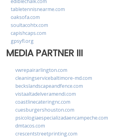
ediblechalk.com
tabletennisnearme.com
oaksofa.com
soultacohtx.com
capishcaps.com
gpsyfl.org
MEDIA PARTNER III
vwrepairarlington.com
cleaningservicebaltimore-md.com
beckslandscapeandfence.com
vistaaltadelveramendi.com
coastlinecateringnc.com
cuesburgershouston.com
psicologiaespecializadaencampeche.com
dmtacos.com
crescentstreetprinting.com