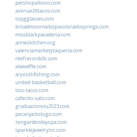
petshopallston.com
avenue26tacos.com
topgglasses.com
broadmoornailsspacoloradosprings.com
missblackpasadena.com
anneskitchen.org
valenciamarketytaqueria.com
reefrecordsllc.com
alawaffle.com
aryouthfishing.com
united-basketball.com
tios-tacos.com
cafecito-satx.com
graduacionviu2023.com
pecanjackstogo.com
zengardendayspa.com
sparklejewelryinc.com