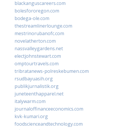
blackanguscareers.com
bolesfororegon.com
bodega-ole.com
thestreamlinerlounge.com
mestrinorubanofc.com
novelatherton.com
nassvalleygardens.net
electjohnstewart.com
omptourtravels.com
tribratanews-polreskebumen.com
rsudbayuasih.org
publikjurnalistik.org
juneteenthapparel.net
italywarm.com
journaloffinanceeconomics.com
kvk-kumari.org
foodscienceandtechnology.com