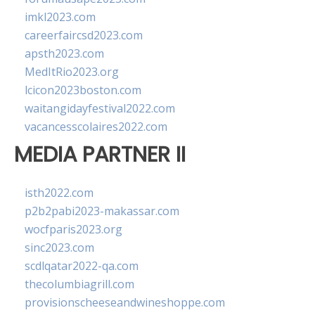
imkl2023.com
careerfaircsd2023.com
apsth2023.com
MedItRio2023.org
lcicon2023boston.com
waitangidayfestival2022.com
vacancesscolaires2022.com
MEDIA PARTNER II
isth2022.com
p2b2pabi2023-makassar.com
wocfparis2023.org
sinc2023.com
scdlqatar2022-qa.com
thecolumbiagrill.com
provisionscheeseandwineshoppe.com