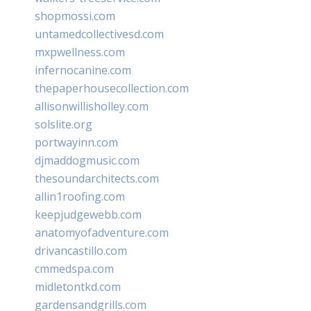
shopmossi.com
untamedcollectivesd.com
mxpwellness.com
infernocanine.com
thepaperhousecollection.com
allisonwillisholley.com
solslite.org
portwayinn.com
djmaddogmusic.com
thesoundarchitects.com
allin1roofing.com
keepjudgewebb.com
anatomyofadventure.com
drivancastillo.com
cmmedspa.com
midletontkd.com
gardensandgrills.com