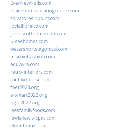
EverNewNails.com
insideoutdecoratingcentre.com
salvatoresinpoint.com
jovialfloralco.com
johnlscotthometeam.com
u-seehomes.com
watersportslagonissi.com
mischieffashion.com
eduwyre.com
retro-interiors.com
theblvd-boise.com
fpet2023.org
e-smart2022.org
ngrc2022.org
leesfamilyfoods.com
lewis-lewis-cpas.com
eleontennis.com