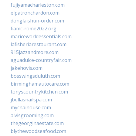
fujiyamacharleston.com
elpatronchardon.com
donglaishun-order.com
fiamc-rome2022.org
mariceworldessentials.com
lafisheriarestaurant.com
915jazzandmore.com
aguadulce-countryfair.com
jakehovis.com
bosswingsduluth.com
birminghamautocare.com
tonyscountrykitchen.com
jbellasnailspa.com
mychaihouse.com
alvisgrooming.com
thegeorginaestate.com
blythewoodseafood.com