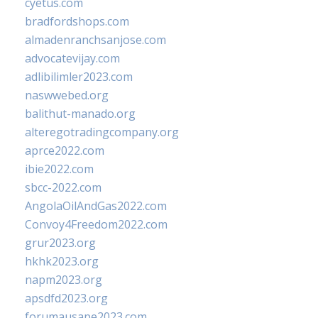
cyetus.com
bradfordshops.com
almadenranchsanjose.com
advocatevijay.com
adlibilimler2023.com
naswwebed.org
balithut-manado.org
alteregotradingcompany.org
aprce2022.com
ibie2022.com
sbcc-2022.com
AngolaOilAndGas2022.com
Convoy4Freedom2022.com
grur2023.org
hkhk2023.org
napm2023.org
apsdfd2023.org
forumausape2023.com