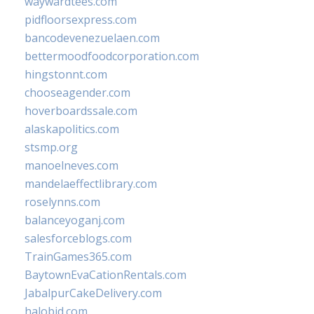
waywardtees.com
pidfloorsexpress.com
bancodevenezuelaen.com
bettermoodfoodcorporation.com
hingstonnt.com
chooseagender.com
hoverboardssale.com
alaskapolitics.com
stsmp.org
manoelneves.com
mandelaeffectlibrary.com
roselynns.com
balanceyoganj.com
salesforceblogs.com
TrainGames365.com
BaytownEvaCationRentals.com
JabalpurCakeDelivery.com
halobjd.com