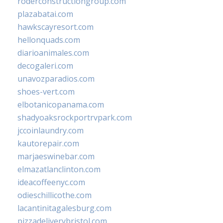
roderconstructiongroup.com
plazabatai.com
hawkscayresort.com
hellonquads.com
diarioanimales.com
decogaleri.com
unavozparadios.com
shoes-vert.com
elbotanicopanama.com
shadyoaksrockportrvpark.com
jccoinlaundry.com
kautorepair.com
marjaeswinebar.com
elmazatlanclinton.com
ideacoffeenyc.com
odieschillicothe.com
lacantinitagalesburg.com
pizzadeliverybristol.com