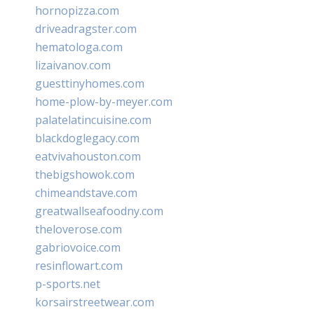
hornopizza.com
driveadragster.com
hematologa.com
lizaivanov.com
guesttinyhomes.com
home-plow-by-meyer.com
palatelatincuisine.com
blackdoglegacy.com
eatvivahouston.com
thebigshowok.com
chimeandstave.com
greatwallseafoodny.com
theloverose.com
gabriovoice.com
resinflowart.com
p-sports.net
korsairstreetwear.com