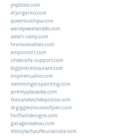
jmpbliss.com
drjorgerico.com
queensushipa.com
wendyweimerdds.com
ameri-camp.com
hrsreceivables.com
empconst1.com
cinderella-support.com
bigpinkrestaurant.com
inspirehuahin.com
memmingerspainting.com
jeremypbeasley.com
thesandwichdepotcos.com
drgiggleshouseofpain.com
hotflashdesigns.com
garagenadeau.com
lifestylechauffeurservice.com