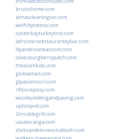
ironcladtattoostudio.com
bruinshome.com
annascleaningsvc.com
wolfcitytattoo.com
oysterbayturkeytrot.com
lafronterarestauranteybar.com
lilyandrosetearoom.com
olivesburgberrypatch.com
theslushkids.com
giobastian.com
glpascensori.com
rifloorepoxy.com
woolleymillingandpaving.com
uptonpvd.com
2troublegrill.com
casateranga.com
sticksandstonesstudiooh.com
walkers-treeservice.com