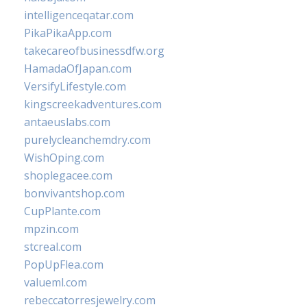
intelligenceqatar.com
PikaPikaApp.com
takecareofbusinessdfw.org
HamadaOfJapan.com
VersifyLifestyle.com
kingscreekadventures.com
antaeuslabs.com
purelycleanchemdry.com
WishOping.com
shoplegacee.com
bonvivantshop.com
CupPlante.com
mpzin.com
stcreal.com
PopUpFlea.com
valueml.com
rebeccatorresjewelry.com