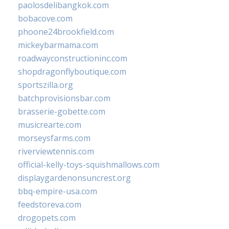
paolosdelibangkok.com
bobacove.com
phoone24brookfield.com
mickeybarmama.com
roadwayconstructioninc.com
shopdragonflyboutique.com
sportszilla.org
batchprovisionsbar.com
brasserie-gobette.com
musicrearte.com
morseysfarms.com
riverviewtennis.com
official-kelly-toys-squishmallows.com
displaygardenonsuncrest.org
bbq-empire-usa.com
feedstoreva.com
drogopets.com