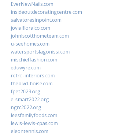
EverNewNails.com
insideoutdecoratingcentre.com
salvatoresinpoint.com
jovialfloralco.com
johnlscotthometeam.com
u-seehomes.com
watersportslagonissi.com
mischieffashion.com
eduwyre.com
retro-interiors.com
theblvd-boise.com
fpet2023.org
e-smart2022.org
ngrc2022.org
leesfamilyfoods.com
lewis-lewis-cpas.com
eleontennis.com