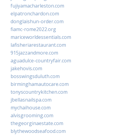
fujiyamacharleston.com
elpatronchardon.com
donglaishun-order.com
fiamc-rome2022.org
mariceworldessentials.com
lafisheriarestaurant.com
915jazzandmore.com
aguadulce-countryfair.com
jakehovis.com
bosswingsduluth.com
birminghamautocare.com
tonyscountrykitchen.com
jbellasnailspa.com
mychaihouse.com
alvisgrooming.com
thegeorginaestate.com
blythewoodseafood.com