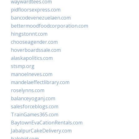
waywardtees.com
pidfloorsexpress.com
bancodevenezuelaen.com
bettermoodfoodcorporation.com
hingstonnt.com
chooseagender.com
hoverboardssale.com
alaskapolitics.com
stsmp.org
manoelneves.com
mandelaeffectlibrary.com
roselynns.com
balanceyoganj.com
salesforceblogs.com
TrainGames365.com
BaytownEvaCationRentals.com
JabalpurCakeDelivery.com
halobjd.com