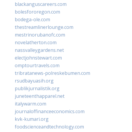
blackanguscareers.com
bolesfororegon.com
bodega-ole.com
thestreamlinerlounge.com
mestrinorubanofc.com
novelatherton.com
nassvalleygardens.net
electjohnstewart.com
omptourtravels.com
tribratanews-polreskebumen.com
rsudbayuasih.org
publikjurnalistik.org
juneteenthapparel.net
italywarm.com
journaloffinanceeconomics.com
kvk-kumari.org
foodscienceandtechnology.com