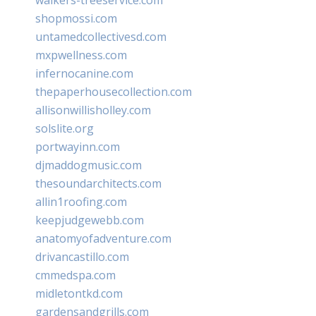
shopmossi.com
untamedcollectivesd.com
mxpwellness.com
infernocanine.com
thepaperhousecollection.com
allisonwillisholley.com
solslite.org
portwayinn.com
djmaddogmusic.com
thesoundarchitects.com
allin1roofing.com
keepjudgewebb.com
anatomyofadventure.com
drivancastillo.com
cmmedspa.com
midletontkd.com
gardensandgrills.com