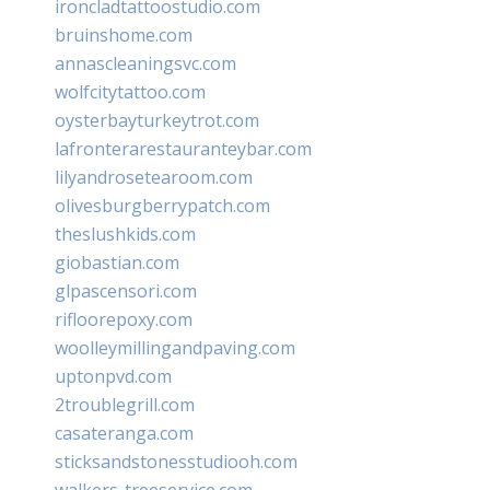
ironcladtattoostudio.com
bruinshome.com
annascleaningsvc.com
wolfcitytattoo.com
oysterbayturkeytrot.com
lafronterarestauranteybar.com
lilyandrosetearoom.com
olivesburgberrypatch.com
theslushkids.com
giobastian.com
glpascensori.com
rifloorepoxy.com
woolleymillingandpaving.com
uptonpvd.com
2troublegrill.com
casateranga.com
sticksandstonesstudiooh.com
walkers-treeservice.com