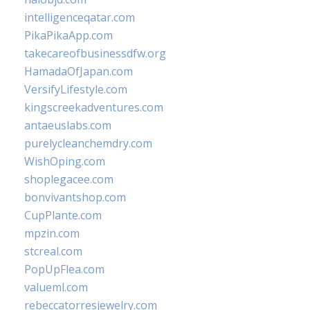
intelligenceqatar.com
PikaPikaApp.com
takecareofbusinessdfw.org
HamadaOfJapan.com
VersifyLifestyle.com
kingscreekadventures.com
antaeuslabs.com
purelycleanchemdry.com
WishOping.com
shoplegacee.com
bonvivantshop.com
CupPlante.com
mpzin.com
stcreal.com
PopUpFlea.com
valueml.com
rebeccatorresjewelry.com