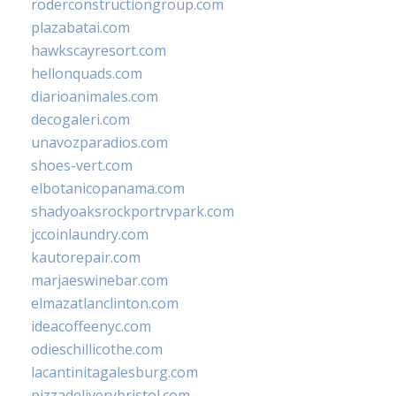
roderconstructiongroup.com
plazabatai.com
hawkscayresort.com
hellonquads.com
diarioanimales.com
decogaleri.com
unavozparadios.com
shoes-vert.com
elbotanicopanama.com
shadyoaksrockportrvpark.com
jccoinlaundry.com
kautorepair.com
marjaeswinebar.com
elmazatlanclinton.com
ideacoffeenyc.com
odieschillicothe.com
lacantinitagalesburg.com
pizzadeliverybristol.com