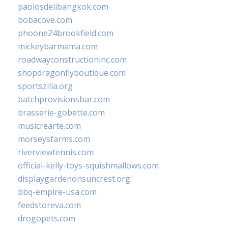
paolosdelibangkok.com
bobacove.com
phoone24brookfield.com
mickeybarmama.com
roadwayconstructioninc.com
shopdragonflyboutique.com
sportszilla.org
batchprovisionsbar.com
brasserie-gobette.com
musicrearte.com
morseysfarms.com
riverviewtennis.com
official-kelly-toys-squishmallows.com
displaygardenonsuncrest.org
bbq-empire-usa.com
feedstoreva.com
drogopets.com