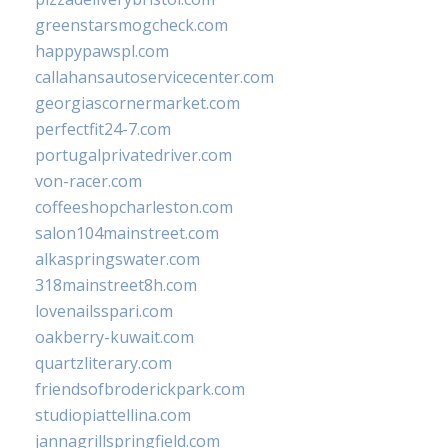
greenstarsmogcheck.com
happypawspl.com
callahansautoservicecenter.com
georgiascornermarket.com
perfectfit24-7.com
portugalprivatedriver.com
von-racer.com
coffeeshopcharleston.com
salon104mainstreet.com
alkaspringswater.com
318mainstreet8h.com
lovenailsspari.com
oakberry-kuwait.com
quartzliterary.com
friendsofbroderickpark.com
studiopiattellina.com
jannagrillspringfield.com