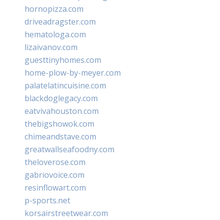
hornopizza.com
driveadragster.com
hematologa.com
lizaivanov.com
guesttinyhomes.com
home-plow-by-meyer.com
palatelatincuisine.com
blackdoglegacy.com
eatvivahouston.com
thebigshowok.com
chimeandstave.com
greatwallseafoodny.com
theloverose.com
gabriovoice.com
resinflowart.com
p-sports.net
korsairstreetwear.com