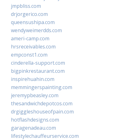
jmpbliss.com
drjorgerico.com
queensushipa.com
wendyweimerdds.com
ameri-camp.com
hrsreceivables.com
empconst1.com
cinderella-support.com
bigpinkrestaurant.com
inspirehuahin.com
memmingerspainting.com
jeremypbeasley.com
thesandwichdepotcos.com
drgiggleshouseofpain.com
hotflashdesigns.com
garagenadeau.com
lifestylechauffeurservice.com