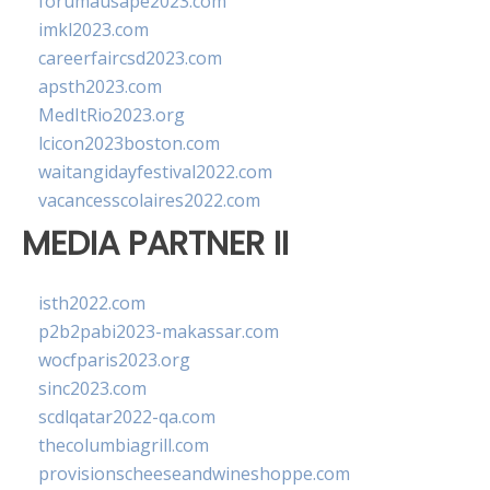
forumausape2023.com
imkl2023.com
careerfaircsd2023.com
apsth2023.com
MedItRio2023.org
lcicon2023boston.com
waitangidayfestival2022.com
vacancesscolaires2022.com
MEDIA PARTNER II
isth2022.com
p2b2pabi2023-makassar.com
wocfparis2023.org
sinc2023.com
scdlqatar2022-qa.com
thecolumbiagrill.com
provisionscheeseandwineshoppe.com