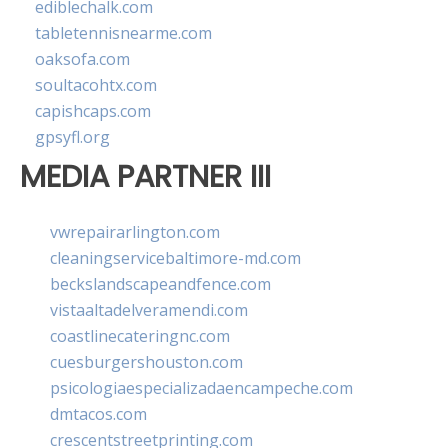
ediblechalk.com
tabletennisnearme.com
oaksofa.com
soultacohtx.com
capishcaps.com
gpsyfl.org
MEDIA PARTNER III
vwrepairarlington.com
cleaningservicebaltimore-md.com
beckslandscapeandfence.com
vistaaltadelveramendi.com
coastlinecateringnc.com
cuesburgershouston.com
psicologiaespecializadaencampeche.com
dmtacos.com
crescentstreetprinting.com