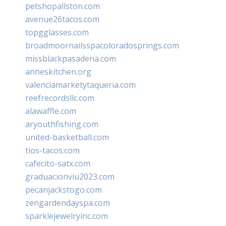
petshopallston.com
avenue26tacos.com
topgglasses.com
broadmoornailsspacoloradosprings.com
missblackpasadena.com
anneskitchen.org
valenciamarketytaqueria.com
reefrecordsllc.com
alawaffle.com
aryouthfishing.com
united-basketball.com
tios-tacos.com
cafecito-satx.com
graduacionviu2023.com
pecanjackstogo.com
zengardendayspa.com
sparklejewelryinc.com