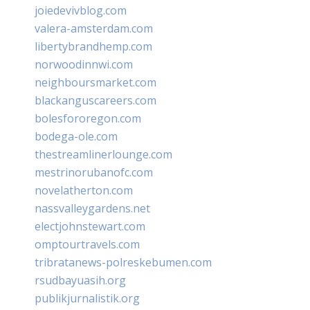
joiedevivblog.com
valera-amsterdam.com
libertybrandhemp.com
norwoodinnwi.com
neighboursmarket.com
blackanguscareers.com
bolesfororegon.com
bodega-ole.com
thestreamlinerlounge.com
mestrinorubanofc.com
novelatherton.com
nassvalleygardens.net
electjohnstewart.com
omptourtravels.com
tribratanews-polreskebumen.com
rsudbayuasih.org
publikjurnalistik.org