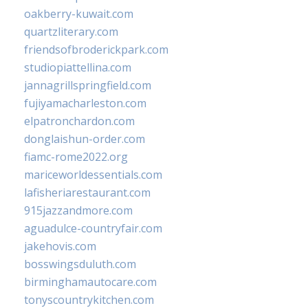
oakberry-kuwait.com
quartzliterary.com
friendsofbroderickpark.com
studiopiattellina.com
jannagrillspringfield.com
fujiyamacharleston.com
elpatronchardon.com
donglaishun-order.com
fiamc-rome2022.org
mariceworldessentials.com
lafisheriarestaurant.com
915jazzandmore.com
aguadulce-countryfair.com
jakehovis.com
bosswingsduluth.com
birminghamautocare.com
tonyscountrykitchen.com