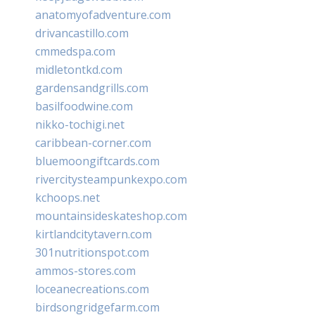
anatomyofadventure.com
drivancastillo.com
cmmedspa.com
midletontkd.com
gardensandgrills.com
basilfoodwine.com
nikko-tochigi.net
caribbean-corner.com
bluemoongiftcards.com
rivercitysteampunkexpo.com
kchoops.net
mountainsideskateshop.com
kirtlandcitytavern.com
301nutritionspot.com
ammos-stores.com
loceanecreations.com
birdsongridgefarm.com