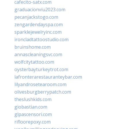
cafecito-satx.com
graduacionviu2023.com
pecanjackstogo.com
zengardendayspa.com
sparklejewelryinc.com
ironcladtattoostudio.com
bruinshome.com
annascleaningsvc.com
wolfcitytattoo.com
oysterbayturkeytrot.com
lafronterarestauranteybar.com
lilyandrosetearoom.com
olivesburgberrypatch.com
theslushkids.com
giobastian.com
glpascensori.com
rifloorepoxy.com