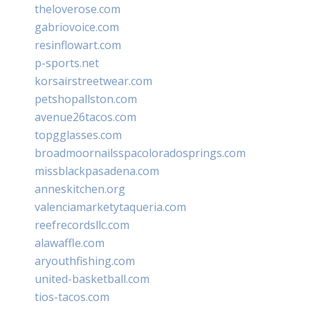
theloverose.com
gabriovoice.com
resinflowart.com
p-sports.net
korsairstreetwear.com
petshopallston.com
avenue26tacos.com
topgglasses.com
broadmoornailsspacoloradosprings.com
missblackpasadena.com
anneskitchen.org
valenciamarketytaqueria.com
reefrecordsllc.com
alawaffle.com
aryouthfishing.com
united-basketball.com
tios-tacos.com