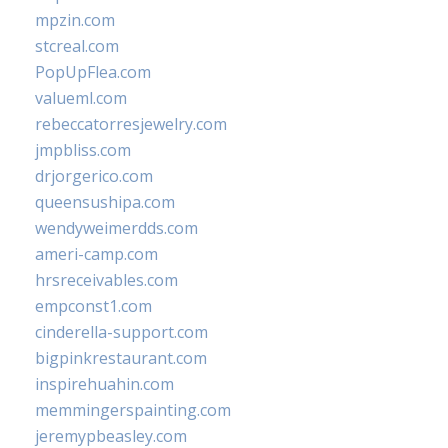
mpzin.com
stcreal.com
PopUpFlea.com
valueml.com
rebeccatorresjewelry.com
jmpbliss.com
drjorgerico.com
queensushipa.com
wendyweimerdds.com
ameri-camp.com
hrsreceivables.com
empconst1.com
cinderella-support.com
bigpinkrestaurant.com
inspirehuahin.com
memmingerspainting.com
jeremypbeasley.com