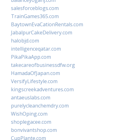
balanceyoganj.com
salesforceblogs.com
TrainGames365.com
BaytownEvaCationRentals.com
JabalpurCakeDelivery.com
halobjd.com
intelligenceqatar.com
PikaPikaApp.com
takecareofbusinessdfw.org
HamadaOfJapan.com
VersifyLifestyle.com
kingscreekadventures.com
antaeuslabs.com
purelycleanchemdry.com
WishOping.com
shoplegacee.com
bonvivantshop.com
CupPlante.com