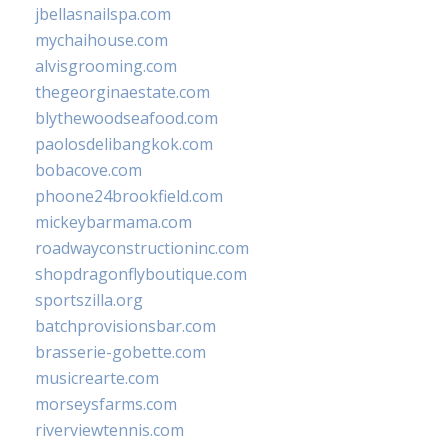
jbellasnailspa.com
mychaihouse.com
alvisgrooming.com
thegeorginaestate.com
blythewoodseafood.com
paolosdelibangkok.com
bobacove.com
phoone24brookfield.com
mickeybarmama.com
roadwayconstructioninc.com
shopdragonflyboutique.com
sportszilla.org
batchprovisionsbar.com
brasserie-gobette.com
musicrearte.com
morseysfarms.com
riverviewtennis.com