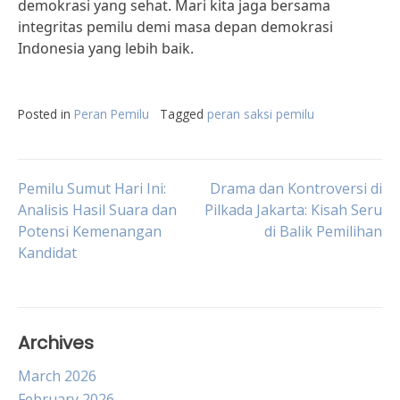
demokrasi yang sehat. Mari kita jaga bersama
integritas pemilu demi masa depan demokrasi
Indonesia yang lebih baik.
Posted in
Peran Pemilu
Tagged
peran saksi pemilu
Post
Pemilu Sumut Hari Ini:
Drama dan Kontroversi di
Analisis Hasil Suara dan
Pilkada Jakarta: Kisah Seru
Potensi Kemenangan
di Balik Pemilihan
navigation
Kandidat
Archives
March 2026
February 2026