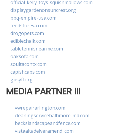
official-kelly-toys-squishmallows.com
displaygardenonsuncrest.org
bbq-empire-usa.com
feedstoreva.com
drogopets.com
ediblechalk.com
tabletennisnearme.com
oaksofa.com
soultacohtx.com
capishcaps.com
gpsyfl.org
MEDIA PARTNER III
vwrepairarlington.com
cleaningservicebaltimore-md.com
beckslandscapeandfence.com
vistaaltadelveramendi.com