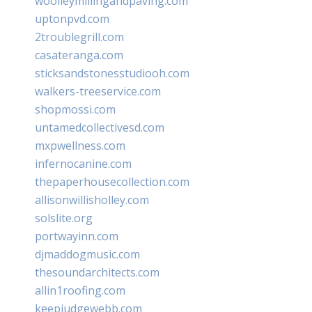
woolleymillingandpaving.com
uptonpvd.com
2troublegrill.com
casateranga.com
sticksandstonesstudiooh.com
walkers-treeservice.com
shopmossi.com
untamedcollectivesd.com
mxpwellness.com
infernocanine.com
thepaperhousecollection.com
allisonwillisholley.com
solslite.org
portwayinn.com
djmaddogmusic.com
thesoundarchitects.com
allin1roofing.com
keepjudgewebb.com