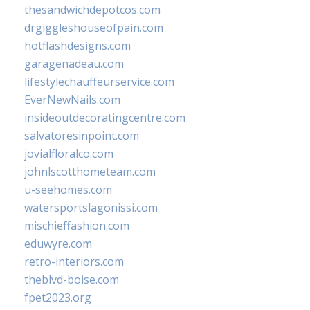
thesandwichdepotcos.com
drgiggleshouseofpain.com
hotflashdesigns.com
garagenadeau.com
lifestylechauffeurservice.com
EverNewNails.com
insideoutdecoratingcentre.com
salvatoresinpoint.com
jovialfloralco.com
johnlscotthometeam.com
u-seehomes.com
watersportslagonissi.com
mischieffashion.com
eduwyre.com
retro-interiors.com
theblvd-boise.com
fpet2023.org