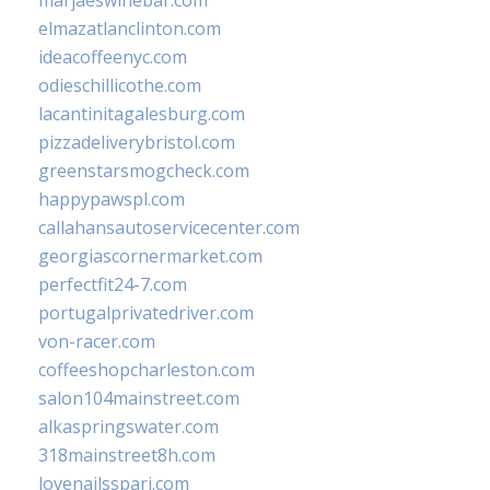
marjaeswinebar.com
elmazatlanclinton.com
ideacoffeenyc.com
odieschillicothe.com
lacantinitagalesburg.com
pizzadeliverybristol.com
greenstarsmogcheck.com
happypawspl.com
callahansautoservicecenter.com
georgiascornermarket.com
perfectfit24-7.com
portugalprivatedriver.com
von-racer.com
coffeeshopcharleston.com
salon104mainstreet.com
alkaspringswater.com
318mainstreet8h.com
lovenailsspari.com