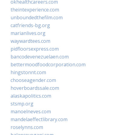
okhealthcareers.com
theintexperience.com
unboundedthefilm.com
catfriends-bg.org
marianlives.org
waywardtees.com
pidfloorsexpress.com
bancodevenezuelaen.com
bettermoodfoodcorporation.com
hingstonnt.com
chooseagender.com
hoverboardssale.com
alaskapolitics.com
stsmp.org
manoelneves.com
mandelaeffectlibrary.com
roselynns.com