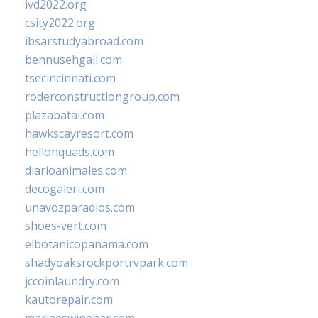
ivd2022.org
csity2022.org
ibsarstudyabroad.com
bennusehgall.com
tsecincinnati.com
roderconstructiongroup.com
plazabatai.com
hawkscayresort.com
hellonquads.com
diarioanimales.com
decogaleri.com
unavozparadios.com
shoes-vert.com
elbotanicopanama.com
shadyoaksrockportrvpark.com
jccoinlaundry.com
kautorepair.com